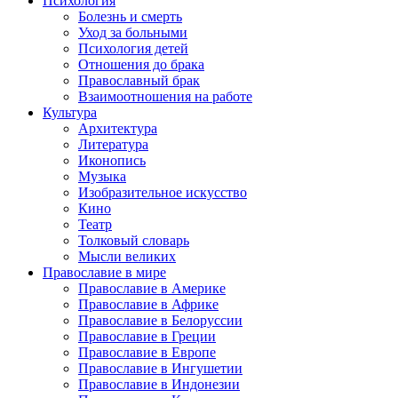
Психология
Болезнь и смерть
Уход за больными
Психология детей
Отношения до брака
Православный брак
Взаимоотношения на работе
Культура
Архитектура
Литература
Иконопись
Музыка
Изобразительное искусство
Кино
Театр
Толковый словарь
Мысли великих
Православие в мире
Православие в Америке
Православие в Африке
Православие в Белоруссии
Православие в Греции
Православие в Европе
Православие в Ингушетии
Православие в Индонезии