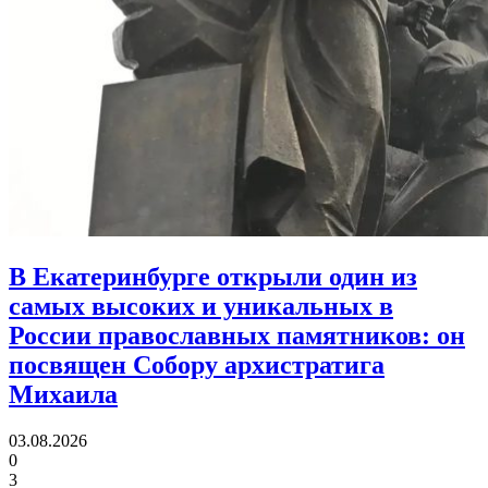
В Екатеринбурге открыли один из
самых высоких и уникальных в
России православных памятников:
он
посвящен Собору архистратига
Михаила
03.08.2026
0
3