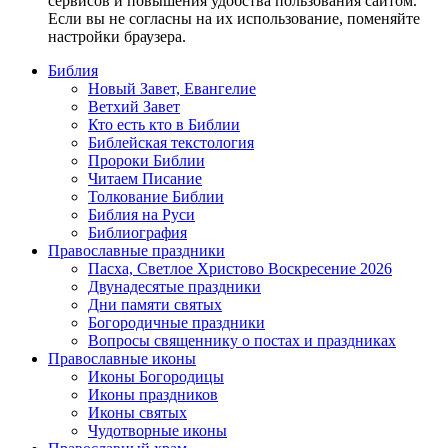
сервисов и повышения удобства пользования сайтом.
Если вы не согласны на их использование, поменяйте
настройки браузера.
Библия
Новый Завет, Евангелие
Ветхий Завет
Кто есть кто в Библии
Библейская текстология
Пророки Библии
Читаем Писание
Толкование Библии
Библия на Руси
Библиография
Православные праздники
Пасха, Светлое Христово Воскресение 2026
Двунадесятые праздники
Дни памяти святых
Богородичные праздники
Вопросы священнику о постах и праздниках
Православные иконы
Иконы Богородицы
Иконы праздников
Иконы святых
Чудотворные иконы