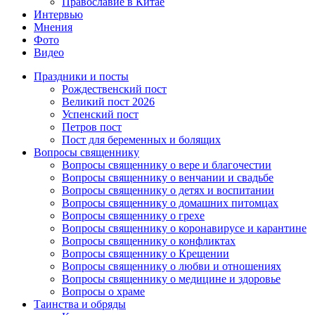
Православие в Китае
Интервью
Мнения
Фото
Видео
Праздники и посты
Рождественский пост
Великий пост 2026
Успенский пост
Петров пост
Пост для беременных и болящих
Вопросы священнику
Вопросы священнику о вере и благочестии
Вопросы священнику о венчании и свадьбе
Вопросы священнику о детях и воспитании
Вопросы священнику о домашних питомцах
Вопросы священнику о грехе
Вопросы священнику о коронавирусе и карантине
Вопросы священнику о конфликтах
Вопросы священнику о Крещении
Вопросы священнику о любви и отношениях
Вопросы священнику о медицине и здоровье
Вопросы о храме
Таинства и обряды