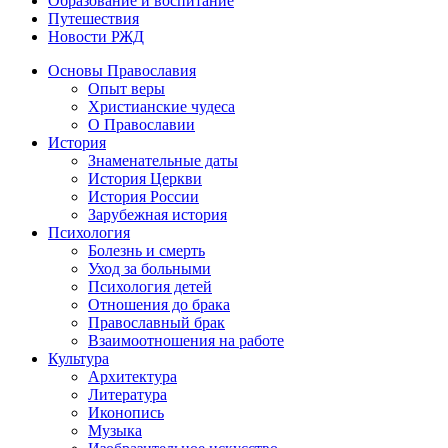
Образование и воспитание
Путешествия
Новости РЖД
Основы Православия
Опыт веры
Христианские чудеса
О Православии
История
Знаменательные даты
История Церкви
История России
Зарубежная история
Психология
Болезнь и смерть
Уход за больными
Психология детей
Отношения до брака
Православный брак
Взаимоотношения на работе
Культура
Архитектура
Литература
Иконопись
Музыка