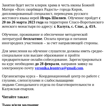
Занятия будет вести клирик храма в честь иконы Божией
Матери «Всех скорбящих Радость» города Киров,
дипломированный специалист, переводчик русского
жестового языка иерей
Игорь Шиляев
. Обучение пройдет
с
20 по 26 марта 2023 года
на территории Спасо-Воротынского
женского монастыря по адресу:
г. Калуга, с. Спас, д. 43А
.
Обучение, проживание и обеспечение методической
литературой
бесплатное
. Оплата проезда и питания
иногородних участников – за счет направляющей стороны.
Для зачисления на обучение слушатели должны иметь средне-
специальное или высшее образование и пройти
предварительное онлайн-собеседование. Зарегистрироваться
на курс необходимо
до 28 февраля
, направив заявку на
электронную почту
veronika.leonteva@gmail.com
.
Организаторы курса – Координационный центр по работе с
глухими, слепоглухими и слабослышащими
людьми Синодального отдела по благотворительности и
Калужская епархия.
Читайте также:
Тьма и/или молчание