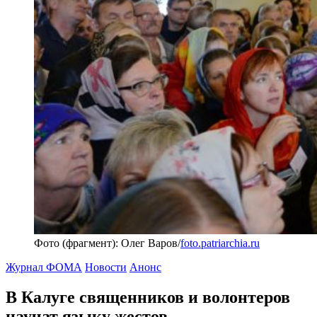
Фото (фрагмент): Олег Варов/
foto.patriarchia.ru
Журнал ФОМА
Новости
Анонс
В Калуге священников и волонтеров
научат языку жестов