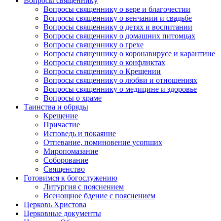
Вопросы священнику
Вопросы священнику о вере и благочестии
Вопросы священнику о венчании и свадьбе
Вопросы священнику о детях и воспитании
Вопросы священнику о домашних питомцах
Вопросы священнику о грехе
Вопросы священнику о коронавирусе и карантине
Вопросы священнику о конфликтах
Вопросы священнику о Крещении
Вопросы священнику о любви и отношениях
Вопросы священнику о медицине и здоровье
Вопросы о храме
Таинства и обряды
Крещение
Причастие
Исповедь и покаяние
Отпевание, поминовение усопших
Миропомазание
Соборование
Священство
Готовимся к богослужению
Литургия с пояснением
Всенощное бдение с пояснением
Церковь Христова
Церковные документы