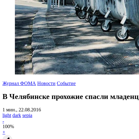
Журнал ФОМА
Новости
Событие
В Челябинске прохожие спасли младенц
1 мин., 22.08.2016
light
dark
sepia
-
100
%
+