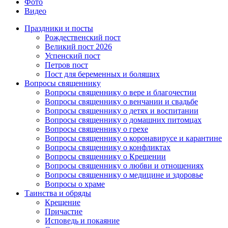
Фото
Видео
Праздники и посты
Рождественский пост
Великий пост 2026
Успенский пост
Петров пост
Пост для беременных и болящих
Вопросы священнику
Вопросы священнику о вере и благочестии
Вопросы священнику о венчании и свадьбе
Вопросы священнику о детях и воспитании
Вопросы священнику о домашних питомцах
Вопросы священнику о грехе
Вопросы священнику о коронавирусе и карантине
Вопросы священнику о конфликтах
Вопросы священнику о Крещении
Вопросы священнику о любви и отношениях
Вопросы священнику о медицине и здоровье
Вопросы о храме
Таинства и обряды
Крещение
Причастие
Исповедь и покаяние