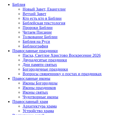
Библия
Новый Завет, Евангелие
Ветхий Завет
Кто есть кто в Библии
Библейская текстология
Пророки Библии
Читаем Писание
Толкование Библии
Библия на Руси
Библиография
Православные праздники
Пасха, Светлое Христово Воскресение 2026
Двунадесятые праздники
Дни памяти святых
Богородичные праздники
Вопросы священнику о постах и праздниках
Православные иконы
Иконы Богородицы
Иконы праздников
Иконы святых
Чудотворные иконы
Православный храм
Архитектура храма
Устройство храма