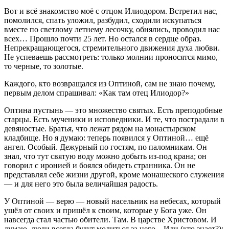
Вот и всё знакомство моё с отцом Илиодором. Встретил нас,
помолился, спать уложил, разбудил, сходили искупаться
вместе по светлому летнему лесочку, обнялись, проводил нас
всех… Прошло почти 25 лет. Но остался в сердце образ.
Непрекращающегося, стремительного движения духа любви.
Не успеваешь рассмотреть: только молнии проносятся мимо,
то черные, то золотые.
Каждого, кто возвращался из Оптиной, сам не знаю почему,
первым делом спрашивал: «Как там отец Илиодор?»
Оптина пустынь — это множество святых. Есть преподобные
старцы. Есть мученики и исповедники. И те, что пострадали в
девяностые. Братья, что лежат рядом на монастырском
кладбище. Но я думаю: теперь появился у Оптиной… ещё
ангел. Особый. Дежурный по гостям, по паломникам. Он
знал, что тут святую воду можно добыть из-под крана; он
говорил с иронией и боялся обидеть странника. Он не
представлял себе жизни другой, кроме монашеского служения
— и для него это была величайшая радость.
У Оптиной — верю — новый насельник на небесах, который
ушёл от своих и пришёл к своим, которые у Бога уже. Он
навсегда стал частью обители. Там. В царстве Христовом. И
думаю, люди всегда будут молиться за него... Или (кто знает?):