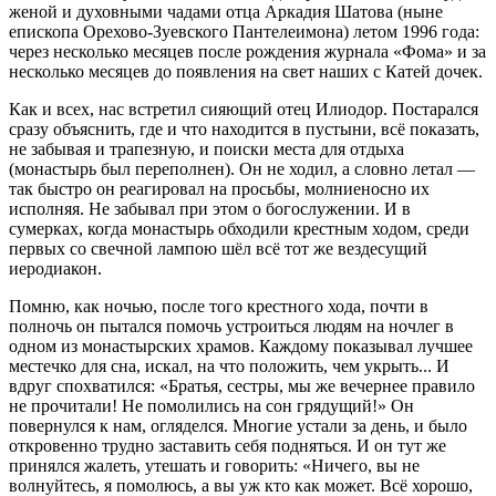
женой и духовными чадами отца Аркадия Шатова (ныне
епископа Орехово-Зуевского Пантелеимона) летом 1996 года:
через несколько месяцев после рождения журнала «Фома» и за
несколько месяцев до появления на свет наших с Катей дочек.
Как и всех, нас встретил сияющий отец Илиодор. Постарался
сразу объяснить, где и что находится в пустыни, всё показать,
не забывая и трапезную, и поиски места для отдыха
(монастырь был переполнен). Он не ходил, а словно летал —
так быстро он реагировал на просьбы, молниеносно их
исполняя. Не забывал при этом о богослужении. И в
сумерках, когда монастырь обходили крестным ходом, среди
первых со свечной лампою шёл всё тот же вездесущий
иеродиакон.
Помню, как ночью, после того крестного хода, почти в
полночь он пытался помочь устроиться людям на ночлег в
одном из монастырских храмов. Каждому показывал лучшее
местечко для сна, искал, на что положить, чем укрыть... И
вдруг спохватился: «Братья, сестры, мы же вечернее правило
не прочитали! Не помолились на сон грядущий!» Он
повернулся к нам, огляделся. Многие устали за день, и было
откровенно трудно заставить себя подняться. И он тут же
принялся жалеть, утешать и говорить: «Ничего, вы не
волнуйтесь, я помолюсь, а вы уж кто как может. Всё хорошо,