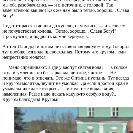
мы оба разоблачились — и в источник, с головой. Так
замечательно вышло! Как же нам было тепло, хорошо... Слава
Богу!
Под этот рассказ дошли до купели, окунулись, — и я совсем
не почувствовал холода. "Тепло, хорошо... Слава Богу!"
Проснулся я, и бодрость ко мне вернулась.
А отец Илиодор и потом не оставил «водяную» тему. Говорил:
тут вообще вся вода превосходная. Потому что кругом люди
непрестанно молятся.
— Меня спрашивают: а где у вас тут святая вода? — в голосе
отца изумление, но без сарказма, детское, чистое. — Не
понимаю, что и отвечать. Это же Оптина пустынь! Тут всегда
и кругом молитва, звучит не умолкая. Да если простой кран в
умывальнике даже открыть, — и там тоже вода святая,
намоленная. Разве надо искать какую-то особую воду?..
Кругом благодать! Кругом!