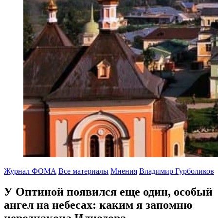
Журнал ФОМА
Все материалы
Мнения
Владимир Гурболиков
У Оптиной появился еще один, особый
ангел на небесах:
каким я запомню
иеродиакона Илиодора