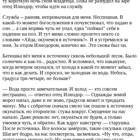
ту короткую ночь сном младенца. Пока не разбудил на заре
отец Илиодор, чтобы идти на службу.
Служба -- ранняя, непривычная для меня. Неспешная. В
какой-то момент богослужения я почувствовал, что падаю в
сон… а сам впрямь чуть не упал, едва "поймал" себя в
падении на пол. И тут мимо словно пролетел некто со
словами «Айда, окунемся в источник!». И я устремился за
ним. За отцом Илиодором, конечно же. Это снова был он.
Батюшка вёл меня к источнику сквозь небольшой лесок. Было
солнечно и как-то... радостно. Я вспомнил, что накануне,
когда вечером окунался, от холода в какой-то момент забыл,
что и как делать. И спросил, не холодная ли вода. Небось,
градуса три-четыре, не больше?
— Вода просто замечательная. И холод — это совсем
нестрашно, — ответил отец Илиодор. — Однажды зимой
мороз напал, даже и не знаю, градусов может и тридцать
минус. Мы с собратом сначала смело так пошли к источнику
окунаться, но оторопели: стужа вокруг. Смущение на нас
напало. Даже решили: нет, окунаться не будем, а только
умоемся чуть, и обратно. Как вдруг навстречу — старушка.
После источника. Все волосы замёрзли, такие сосульки седые.
Шагает бодро, на нас посмотрела, засмеялась. «Ну что, отцы,
испугались мороза-то?» Ну, нам перед ней стыдно стало,