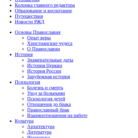
Колонка главного редактора
Образование и воспитание
Путешествия
Новости РЖД
Основы Православия
Опыт веры
Христианские чудеса
О Православии
История
Знаменательные даты
История Церкви
История России
Зарубежная история
Психология
Болезнь и смерть
Уход за больными
Психология детей
Отношения до брака
Православный брак
Взаимоотношения на работе
Культура
Архитектура
Литература
Иконопись