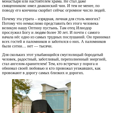
монастыря или настоятелем храма. Не стал даже
священником: имел диаконский чин. И тем не менее, по
поводу его кончины скорбит сейчас огромное число людей.
Почему эта утрата – изрядная, личная для столь многих?
Потому что немыслимо представить без этого человека
великую нашу Оптину пустынь. Там отец Илиодор
прослужил Богу и людям более 30 лет. И почти с самого
начала нёс одно из самых трудных послушаний. Он принимал
всех гостей и паломников и заботился о них. А паломников
были сотни… нет — тысячи.
Для скольких этот улыбающийся смуглолицый бородатый
человек, радостный, заботливый, переполненный энергией,
стал ангелом-хранителем! Тем, кто встречал у порога и
обнимал своей любовью и кто провожал уезжавших, как
провожают в дорогу самых близких и дорогих.