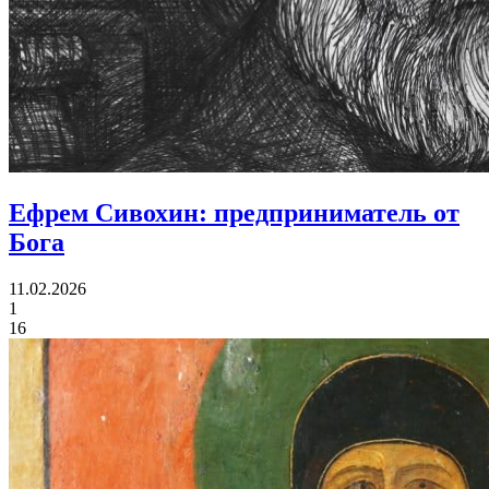
Ефрем Сивохин:
предприниматель от
Бога
11.02.2026
1
16