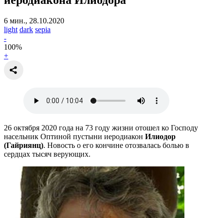
6 мин., 28.10.2020
light
dark
sepia
-
100
%
+
26 октября 2020 года на 73 году жизни отошел ко Господу
насельник Оптиной пустыни иеродиакон
Илиодор
(Гайриянц)
. Новость о его кончине отозвалась болью в
сердцах тысяч верующих.