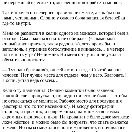
не переживайте, если что, мысленно повторяйте за мною».
Так и прочёл он вечернее правило не вместе, а как бы над
нами, уставшими. Словно у самого была запасная батарейка
где-то внутри.
Меня он разместил в келии одного из монахов, который был в
отъезде. Сам ложиться спать не собирался («с вами мой
старый друг приехал, такая радость!»), хотя время было
заполночь, а утреннее богослужение начиналось… в четыре
или в пять утра? Не помню. Но меня он чуть ли не умолял
обязательно поспать:
— Тут наш брат живёт, он сейчас в отъезде. Святой жизни
человек! Нет лучше места для отдыха, чем у него. Благодать!
Поспи, устал ведь совсем…
Келию ту я запомнил. Окошко комнатки было заклеено
калькой: свет пропускало, но видно ничего не было — чтобы
не отвлекаться от молитвы. Рабочее место для послушания
(мастерил что-то тот насельник?). И всюду фотографии
старцев, и прежних, и современных, да множество самых
скромных иконочек и икон. На кровати не было даже матраса:
ложе жёсткое, и можно было бы подумать, что спать окажется
тяжело. Но глаза смежились почти мгновенно, и почивал я в