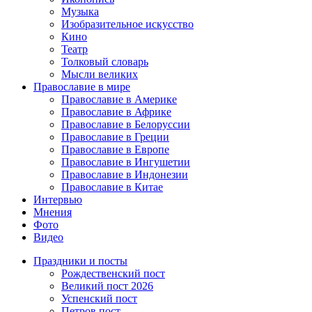
Музыка
Изобразительное искусство
Кино
Театр
Толковый словарь
Мысли великих
Православие в мире
Православие в Америке
Православие в Африке
Православие в Белоруссии
Православие в Греции
Православие в Европе
Православие в Ингушетии
Православие в Индонезии
Православие в Китае
Интервью
Мнения
Фото
Видео
Праздники и посты
Рождественский пост
Великий пост 2026
Успенский пост
Петров пост