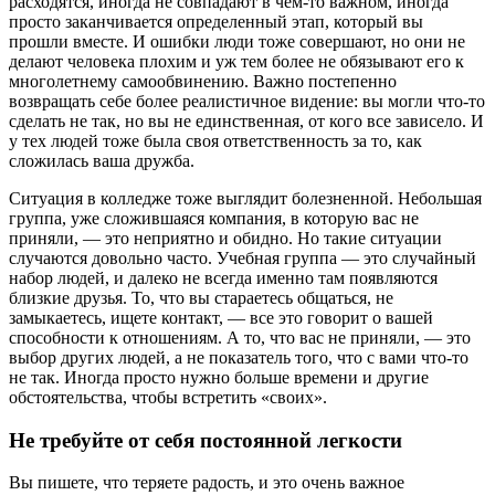
расходятся, иногда не совпадают в чем-то важном, иногда
просто заканчивается определенный этап, который вы
прошли вместе. И ошибки люди тоже совершают, но они не
делают человека плохим и уж тем более не обязывают его к
многолетнему самообвинению. Важно постепенно
возвращать себе более реалистичное видение: вы могли что-то
сделать не так, но вы не единственная, от кого все зависело. И
у тех людей тоже была своя ответственность за то, как
сложилась ваша дружба.
Ситуация в колледже тоже выглядит болезненной. Небольшая
группа, уже сложившаяся компания, в которую вас не
приняли, — это неприятно и обидно. Но такие ситуации
случаются довольно часто. Учебная группа — это случайный
набор людей, и далеко не всегда именно там появляются
близкие друзья. То, что вы стараетесь общаться, не
замыкаетесь, ищете контакт, — все это говорит о вашей
способности к отношениям. А то, что вас не приняли, — это
выбор других людей, а не показатель того, что с вами что-то
не так. Иногда просто нужно больше времени и другие
обстоятельства, чтобы встретить «своих».
Не требуйте от себя постоянной легкости
Вы пишете, что теряете радость, и это очень важное