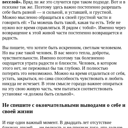
веселой».
Вряд ли же это случится при таком подходе. Вот и в
психике так же. Поэтому здесь важно постепенно разрешать
себе быть разной — и сильной, и уставшей, и грустной.
Можно мысленно обращаться к своей грустной части и
говорить ей: «Ты можешь быть такой, какая ты есть. Тебе не
нужно все время справляться. Я рядом с тобой». Именно через
возвращение к этой живой части постепенно возвращается и
радость.
Вы пишете, что хотите быть искренним, светлым человеком.
Но вы уже такой человек. В вас много тепла, доброты,
чувствительности. Именно поэтому так болезненно
ощущается утрата радости и близости. Человек, в котором
этого нет, не переживал бы так глубоко. И полностью
потерять это невозможно. Можно на время отдалиться от себя,
устать, закрыться, но сама способность чувствовать и любить
никуда не исчезает. В этом смысле гораздо важнее опираться
на эту свою живую часть, чем пытаться соответствовать
установке «я должна быть сильной».
Не спешите с окончательными выводами о себе и
своей жизни
И еще один важный момент. В двадцать лет отсутствие
близких друзей — не редкость и не признак того, что дальше