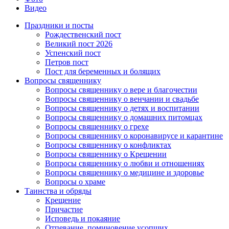
Видео
Праздники и посты
Рождественский пост
Великий пост 2026
Успенский пост
Петров пост
Пост для беременных и болящих
Вопросы священнику
Вопросы священнику о вере и благочестии
Вопросы священнику о венчании и свадьбе
Вопросы священнику о детях и воспитании
Вопросы священнику о домашних питомцах
Вопросы священнику о грехе
Вопросы священнику о коронавирусе и карантине
Вопросы священнику о конфликтах
Вопросы священнику о Крещении
Вопросы священнику о любви и отношениях
Вопросы священнику о медицине и здоровье
Вопросы о храме
Таинства и обряды
Крещение
Причастие
Исповедь и покаяние
Отпевание, поминовение усопших