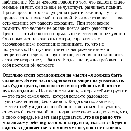
наблюдение. Когда человек говорит о том, что радости стало
меньше, значит, он все еще ее чувствует, различает, помнит.
При депрессии этого ощущения практически нет, а у вас
процесс хоть и тяжелый, но живой. И самое главное — в вас
есть желание эту радость сохранить. При этом важно
помнить, что человек не обязан всегда быть радостным.
Грусть — это абсолютно нормальное и естественное чувство.
Оно помогает переживать потери, справляться с
разочарованием, постепенно принимать то, что не
получилось. В ситуации, где есть напряжение дома и
непринятие среди одногруппников, естественно становится
сложнее искренне улыбаться. И здесь не нужно требовать от
себя постоянной легкости.
Отдельно стоит остановиться на мысли «я должна быть
сильной». За ней часто скрывается запрет на уязвимость,
как будто грусть, одиночество и потребность в близости
нужно подавить.
Но именно та часть, которая сейчас грустит,
— это та же самая часть, которая когда-то радовалась,
чувствовала тепло, была живой. Когда она подавляется,
вместе с ней уходит и способность радоваться. Получается,
стремясь быть сильной, вы подавляете свою живую часть, что,
в свою очередь, не дает вам радоваться.
Это все равно что
маленькому ребенку, который загрустил, сказать: «Будешь
сидеть в одиночестве в темном чулане, пока не станешь