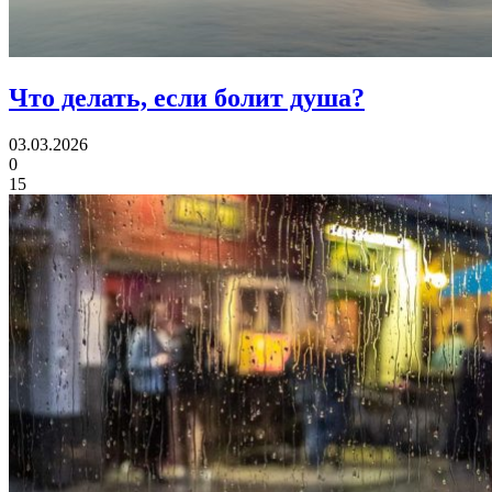
Что делать,
если болит душа?
03.03.2026
0
15