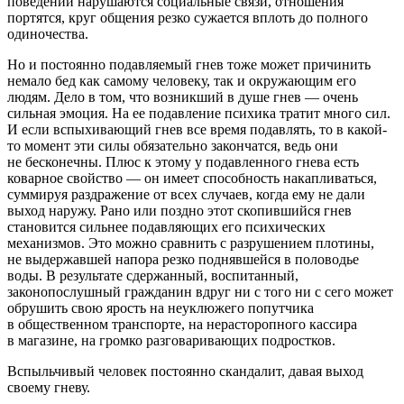
поведении нарушаются социальные связи, отношения
портятся, круг общения резко сужается вплоть до полного
одиночества.
Но и постоянно подавляемый гнев тоже может причинить
немало бед как самому человеку, так и окружающим его
людям. Дело в том, что возникший в душе гнев — очень
сильная эмоция. На ее подавление психика тратит много сил.
И если вспыхивающий гнев все время подавлять, то в какой-
то момент эти силы обязательно закончатся, ведь они
не бесконечны. Плюс к этому у подавленного гнева есть
коварное свойство — он имеет способность накапливаться,
суммируя раздражение от всех случаев, когда ему не дали
выход наружу. Рано или поздно этот скопившийся гнев
становится сильнее подавляющих его психических
механизмов. Это можно сравнить с разрушением плотины,
не выдержавшей напора резко поднявшейся в половодье
воды. В результате сдержанный, воспитанный,
законопослушный граж­данин вдруг ни с того ни с сего может
обрушить свою ярость на неуклюжего попутчика
в общественном транспорте, на нерасторопного кассира
в магазине, на громко разговаривающих подростков.
Вспыльчивый человек постоянно скандалит, давая выход
своему гневу.