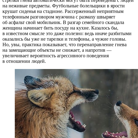
стрелки гнева автоматически могут быть переведены с людей
на неживые предметы. Футбольные болельщики в ярости
крушат сиденья на стадионе. Рассерженный неприятным
телефонным разговором мужчина с размаху швыряет
об асфальт свой мобильник. В разгар семейного скандала
женщина начинает бить посуду на кухне. Казалось бы,
в известном смысле это даже полезно: ведь иначе разбитыми
оказались бы уже не тарелки и телефоны, а чужие головы.
Но, увы, прак­тика показывает, что перенаправление гнева
на замещающие объекты не снижает, а напротив —
увеличивает вероятность агрессивного поведения
в отношении людей.