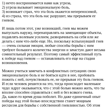
1) нечто воспринимается нами как угроза,
2) угроза вызывает эмоциональную боль,
3) возникает страх, что эта боль окажется непереносимой,
4) из страха, что эта боль нас разрушит, мы прерываем ее
гневом.
И лишь потом этот, уже возникший, гнев мы можем
выпускать наружу, перенаправлять на замещающие объекты,
подавлять волевым усилием, разворачивать на себя или же
делать с ним что-либо еще. Но, поскольку вспыхнувший гнев
— очень сильная эмоция, любые способы борьбы с ним
требуют большого количества энергии и зачастую дают весьма
сомнительный результат. Поэтому самый эффективный путь
к победе над гневом — останавливать его еще на стадии
возникновения.
Можно учиться замечать в конфликт­ных ситуациях свою
эмоциональную боль и не бояться идти в нее, пробовать
пожить с ней, почувствовать ее, не прерывая эту боль гневом.
И если человек решится на это, тогда происходит маленькое
чудо: вдруг оказывается, что с этой болью можно жить, что ты
вполне способен справляться с ней и без всякого гнева.
Да, какое-то время душа поболит. Но даже единичный опыт
победы над этой болью впоследствии станет мощным
ресурсом для борьбы с собственной гневливостью. Об этом