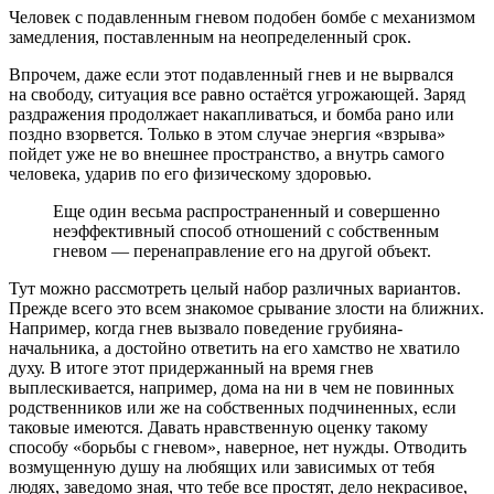
Человек с подавленным гневом подобен бомбе с механизмом
замедления, поставленным на неопределенный срок.
Впрочем, даже если этот подавленный гнев и не вырвался
на свободу, ситуация все равно остаётся угрожающей. Заряд
раздражения продолжает накапливаться, и бомба рано или
поздно взорвется. Только в этом случае энергия «взрыва»
пойдет уже не во внешнее пространство, а внутрь самого
человека, ударив по его физическому здоровью.
Еще один весьма распространенный и совершенно
неэффективный способ отношений с собственным
гневом — перенаправление его на другой объект.
Тут можно рассмотреть целый набор различных вариантов.
Прежде всего это всем знакомое срывание злости на ближних.
Например, когда гнев вызвало поведение грубияна-
начальника, а достойно ответить на его хамство не хватило
духу. В итоге этот придержанный на время гнев
выплескивается, например, дома на ни в чем не повинных
родственников или же на собственных подчиненных, если
таковые имеются. Давать нравственную оценку такому
способу «борьбы с гневом», наверное, нет нужды. Отводить
возмущенную душу на любящих или зависимых от тебя
людях, заведомо зная, что тебе все простят, дело некрасивое,