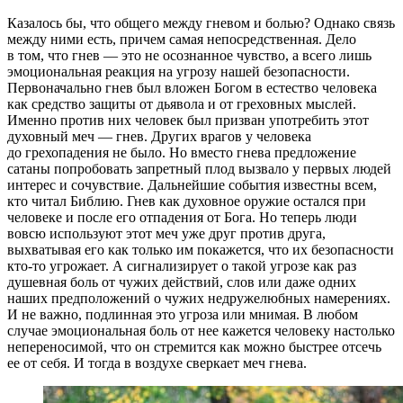
Казалось бы, что общего между гневом и болью? Однако связь
между ними есть, причем самая непосредственная. Дело
в том, что гнев — это не осознанное чувство, а всего лишь
эмоциональная реакция на угрозу нашей безопасности.
Первоначально гнев был вложен Богом в естество человека
как средство защиты от дьявола и от греховных мыслей.
Именно против них человек был призван употребить этот
духовный меч — гнев. Других врагов у человека
до грехопадения не было. Но вместо гнева предложение
сатаны попробовать запретный плод вызвало у первых людей
интерес и сочувствие. Дальнейшие события известны всем,
кто читал Библию. Гнев как духовное оружие остался при
человеке и после его отпадения от Бога. Но теперь люди
вовсю используют этот меч уже друг против друга,
выхватывая его как только им покажется, что их безопасности
кто-то угрожает. А сигнализирует о такой угрозе как раз
душевная боль от чужих действий, слов или даже одних
наших предположений о чужих недружелюбных намерениях.
И не важно, подлинная это угроза или мнимая. В любом
случае эмоциональная боль от нее кажется человеку настолько
непереносимой, что он стремится как можно быстрее отсечь
ее от себя. И тогда в воздухе сверкает меч гнева.