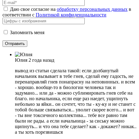
Даю свое согласие на
обработку персональных данных
в
соответствии с
Политикой конфиденциальности
Запомнить меня
Юлия
2 года назад
вывод из статьи сделала такой: если долбанутый
начальник вызывает в тебе гнев, сделай ему гадость, не
перенаправляй гнев понапрасну на неповинных. и всем
- хорошо. вообще-то в биологии человека так и
задумано... или да - можно сублимировать гнев себе на
благо. но начальника, если еще раз наедет, ущипнуть
небольно за яйки.. он сочтет, что ты - ку-ку и не станет с
тобой больше связываться... уволит скорее всего... и вот
- ты вне токсичного коллектива... тебе все равно там
были не рады. а если начальница - за сиську можно
щипнуть... и что она тебе сделает? как - докажет? никак..
а ты хоть порезвишься