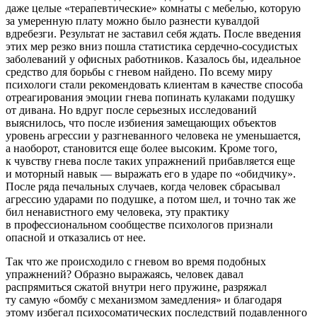
даже целые «терапевтические» комнаты с мебелью, которую
за умеренную плату можно было разнести кувалдой
вдребезги. Результат не заставил себя ждать. После введения
этих мер резко вниз пошла статистика сердечно-сосудистых
заболеваний у офисных работников. Казалось бы, идеальное
средство для борьбы с гневом найдено. По всему миру
психологи стали рекомендовать клиентам в качестве способа
отреагирования эмоции гнева попинать кулаками подушку
от дивана. Но вдруг после серьезных исследований
выяснилось, что после избиения замещающих объектов
уровень агрессии у разгневанного человека не уменьшается,
а наоборот, становится еще более высоким. Кроме того,
к чувству гнева после таких упражнений прибавляется еще
и моторный навык — выражать его в ударе по «обидчику».
После ряда печальных случаев, когда человек сбрасывал
агрессию ударами по подушке, а потом шел, и точно так же
бил ненавистного ему человека, эту практику
в профессиональном сообществе психологов признали
опасной и отказались от нее.
Так что же происходило с гневом во время подобных
упражнений? Образно выражаясь, человек давал
распрямиться сжатой внутри него пружине, разряжал
ту самую «бомбу с механизмом замедления» и благодаря
этому избегал психосоматических последствий подавленного