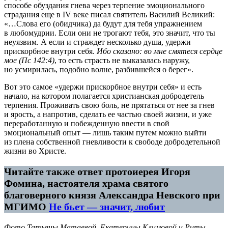
способе обуздания гнева через терпение эмоционального
страдания еще в IV веке писал святитель Василий Великий:
«…Слова его (обидчика) да будут для тебя упражнением
в любомудрии. Если они не трогают тебя, это значит, что ты
неуязвим. А если и страждет несколько душа, удержи
прискорбное внутри себя.
Ибо сказано: во мне смятеся сердце
мое (Пс 142:4)
, то есть страсть не выказалась наружу,
но усмирилась, подобно волне, разбившейся о берег».
Вот это самое «удержи прискорбное внутри себя» и есть
начало, на котором полагается христианская добродетель
терпения. Проживать свою боль, не прятаться от нее за гнев
и ярость, а напротив, сделать ее частью своей жизни, и уже
переработанную и побежденную ввести в свой
эмоциональный опыт — лишь таким путем можно выйти
из плена собственной гневливости к свободе добродетельной
жизни во Христе.
Читайте также ответ протоиерея Игоря
Фомина, настоятеля храма святого
благоверного князя Александра Невского при
МГИМО
Не бьет — значит, любит
Фото Татьяны Матаевой, Екатерины Климовой и Риты