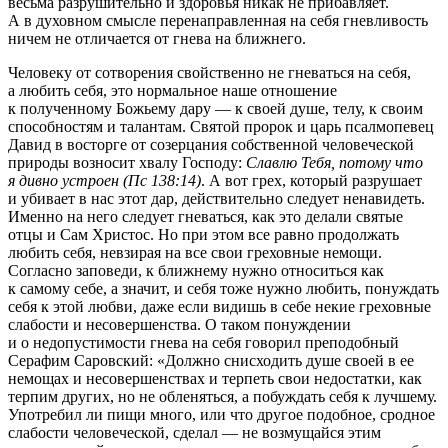
весьма разрушительно и здоровья никак не прибавляет.
А в духовном смыс­ле перенаправленная на себя гневливость
ничем не отличается от гнева на ближнего.
Человеку от сотворения свойственно не гневаться на себя,
а любить себя, это нормальное наше отношение
к полученному Божьему дару — к своей душе, телу, к своим
способностям и талантам. Святой пророк и царь псалмопевец
Давид в восторге от созерцания собственной человеческой
природы возносит хвалу Господу:
Славлю Тебя, потому что
я дивно устроен (Пс 138:14)
. А вот грех, который разрушает
и убивает в нас этот дар, действительно следует ненавидеть.
Именно на него следует гневаться, как это делали святые
отцы и Сам Христос. Но при этом все равно продолжать
любить себя, невзирая на все свои греховные немощи.
Согласно заповеди, к ближнему нужно относиться как
к самому себе, а значит, и себя тоже нужно любить, понуждать
себя к этой любви, даже если видишь в себе некие греховные
слабости и несовершенства. О таком понуждении
и о недопустимости гнева на себя говорил преподобный
Серафим Саровский: «Должно снисходить душе своей в ее
немощах и несовершенствах и терпеть свои недостатки, как
терпим других, но не обленяться, а побуждать себя к лучшему.
Употребил ли пищи много, или что другое подобное, сродное
слабости человеческой, сделал — не возмущайся этим