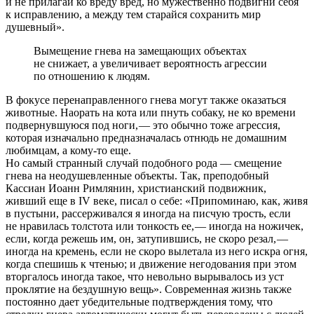
и не прилагай ко вреду вред, но мужественно подвигни себя
к исправлению, а между тем старайся сохранить мир
душевный».
Вымещение гнева на замещающих объектах
не снижает, а увеличивает вероятность агрессии
по отношению к людям.
В фокусе перенаправленного гнева могут также оказаться
животные. Наорать на кота или пнуть собаку, не ко времени
подвернувшуюся под ноги, — это обычно тоже агрессия,
которая изначально предназначалась отнюдь не домашним
любимцам, а кому-то еще.
Но самый странный случай подобного рода — смещение
гнева на неодушевленные объекты. Так, преподобный
Кассиан Иоанн Римлянин, христианский подвижник,
живший еще в IV веке, писал о себе: «Припоминаю, как, живя
в пустыни, рассерживался я иногда на писчую трость, если
не нравилась толстота или тонкость ее, — иногда на ножичек,
если, когда режешь им, он, затупившись, не скоро резал, —
иногда на кремень, если не скоро вылетала из него искра огня,
когда спешишь к чтенью; и движение негодования при этом
вторгалось иногда такое, что невольно вырывалось из уст
проклятие на бездушную вещь». Современная жизнь также
постоянно дает убедительные подтверждения тому, что