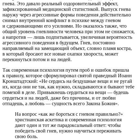
гнева. Это давало реальный оздоровительный эффект,
зафиксированный медицинской статистикой. Выпуск гнева
наружу через агрессивные формы поведения действительно
снимал внутренний конфликт в психике между гневом
и сдерживающими его усилиями. Но оказалось также, что
общий уровень гневливости человека при этом не снижается,
а напротив — лишь подпитывается, увеличивая вероятность
агрессивного поведения в будущем. Гнев, постоянно
направляемый на замещающий объект, словно пламя костра,
в который бросают все новые охапки хвороста, может
перекинуться потом и на людей.
Так современная психология путем проб и ошибок пришла
к правилу, которое сформулировал святой праведный Иоанн
Кронштадтский: «Не сердись на бездушные вещи и не ругай
их, когда они не так, как нужно, складываются и бывают тебе
помехой в деле. Привыкнешь сердиться на вещи — будешь
сердиться и на людей, даже без причины, и от любви
отпадешь, а любовь — сущность всего Закона Божия».
На вопрос «как же бороться с гневом правильно?»
христианская аскетика и современная психология
дают один и тот же парадоксальный ответ: чтобы
победить свой гнев, нужно научиться переживать
свою боль.