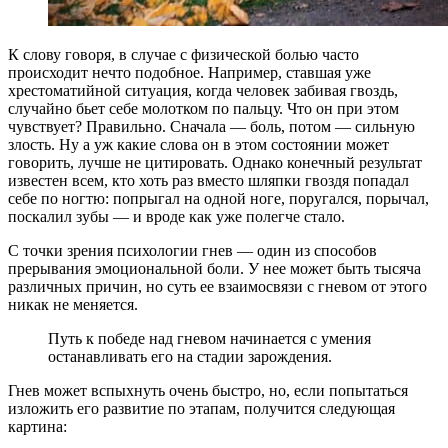
К слову говоря, в случае с физической болью часто
происходит нечто подобное. Например, ставшая уже
хрестоматийной ситуация, когда человек забивая гвоздь,
случайно бьет себе молотком по пальцу. Что он при этом
чувствует? Правильно. Сначала — боль, потом — сильную
злость. Ну а уж какие слова он в этом состоянии может
говорить, лучше не цитировать. Однако конечный результат
известен всем, кто хоть раз вместо шляпки гвоздя попадал
себе по ногтю: попрыгал на одной ноге, поругался, порычал,
поскалил зубы — и вроде как уже полегче стало.
С точки зрения психологии гнев — один из способов
прерывания эмоциональной боли. У нее может быть тысяча
различных причин, но суть ее взаимосвязи с гневом от этого
никак не меняется.
Путь к победе над гневом начинается с умения
останавливать его на стадии зарождения.
Гнев может вспыхнуть очень быстро, но, если попытаться
изложить его развитие по этапам, получится следующая
картина: