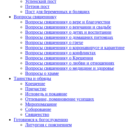
Успенский пост
Петров пост
Пост для беременных и болящих
Вопросы священнику
Вопросы священнику о вере и благочестии
Вопросы священнику о венчании и свадьбе
Вопросы священнику о детях и воспитании
Вопросы священнику о домашних питомцах
Вопросы священнику о грехе
Вопросы священнику о коронавирусе и карантине
Вопросы священнику о конфликтах
Вопросы священнику о Крещении
Вопросы священнику о любви и отношениях
Вопросы священнику о медицине и здоровье
Вопросы о храме
Таинства и обряды
Крещение
Причастие
Исповедь и покаяние
Отпевание, поминовение усопших
Миропомазание
Соборование
Священство
Готовимся к богослужению
Литургия с пояснением