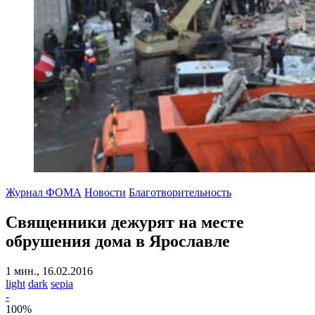
Журнал ФОМА
Новости
Благотворительность
Священники дежурят на месте
обрушения дома в Ярославле
1 мин., 16.02.2016
light
dark
sepia
-
100
%