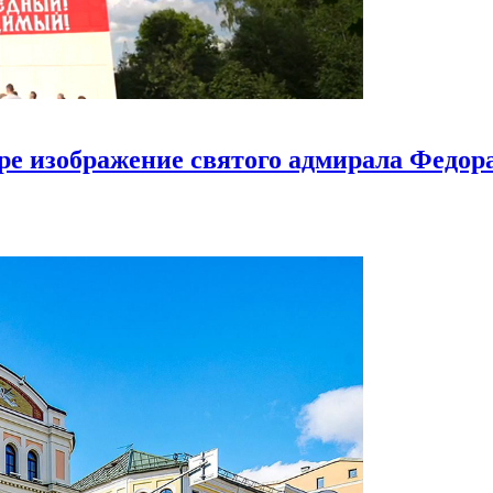
ире изображение святого адмирала Федо