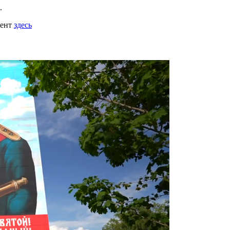
.
мент
здесь