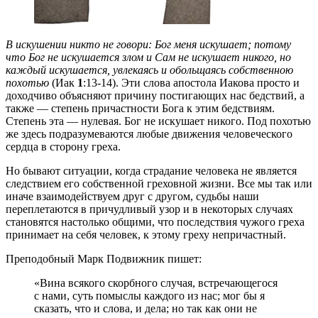
В искушении никто не говори: Бог меня искушает; потому
что Бог не искушается злом и Сам не искушает никого, но
каждый искушается, увлекаясь и обольщаясь собственною
похотью
(Иак
1
:13-14). Эти слова апостола Иакова просто и
доходчиво объясняют причину постигающих нас бедствий, а
также — степень причастности Бога к этим бедствиям.
Степень эта — нулевая. Бог не искушает никого. Под похотью
же здесь подразумеваются любые движения человеческого
сердца в сторону греха.
Но бывают ситуации, когда страдание человека не является
следствием его собственной греховной жизни. Все мы так или
иначе взаимодействуем друг с другом, судьбы наши
переплетаются в причудливый узор и в некоторых случаях
становятся настолько общими, что последствия чужого греха
принимает на себя человек, к этому греху непричастный.
Преподобный Марк Подвижник пишет:
«Вина всякого скорбного случая, встречающегося
с нами, суть помыслы каждого из нас; мог бы я
сказать, что и слова, и дела; но так как они не