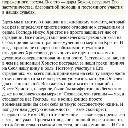
пораженного грехом. Все это — дары Божьи, результат Его
заступничества, благодатной помощи и постоянного участия
в наших судьбах.
Здесь мы вплотную подошли к важнейшему моменту, который
как раз и определяет христианское отношение к страданиям и
бедам. Господь Иисус Христос не просто защищает нас от
страданий. Все последствия человеческих грехов Он взял на
Себя, приняв за нас страшные мучения и смерть на Кресте. И
когда христиане говорят о необходимости участия в
страданиях Христовых, речь опять же идет не о каком-то
духовном совершенствовании или росте. Заступаясь за нас, ни
в чем не виновный Христос пострадал за наши грехи, принял
на Себя нашу вину и боль. Поэтому, участвуя в Его
страданиях, мы всего лишь принимаем на себя ту малую часть
ответственности за свою греховную жизнь, которую Он счел
для нас посильной. Всю жизнь прятаться от страданий за
Крест Христов, наверное, было бы комфорт­но, но бесчестно
даже по человеческим меркам. Сознавая, что грешим — мы, а
страдает за нас Господь, мы в конце концов просто
возненавидели бы сами себя за такую бессовестную жизнь. И
Бог дает нам другую возможность — взяв свой крест,
следовать за Ним. Обратите внимание — свое ведь предлагает
взять, не чужое. Причем отнюдь не в полной мере, а лишь то,
что действительно сможем понести, не надломившись. И Сам