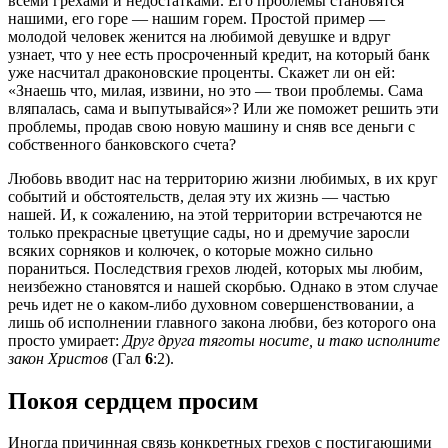
всеми грехами и недостатками. Его проблемы становятся
нашими, его горе — нашим горем. Простой пример —
молодой человек женится на любимой девушке и вдруг
узнает, что у нее есть просроченный кредит, на который банк
уже насчитал драконовские проценты. Скажет ли он ей:
«Знаешь что, милая, извини, но это — твои проблемы. Сама
вляпалась, сама и выпутывайся»? Или же поможет решить эти
проблемы, продав свою новую машину и сняв все деньги с
собственного банковского счета?
Любовь вводит нас на территорию жизни любимых, в их круг
событий и обстоятельств, делая эту их жизнь — частью
нашей. И, к сожалению, на этой территории встречаются не
только прекрасные цветущие сады, но и дремучие заросли
всяких сорняков и колючек, о которые можно сильно
пораниться. Последствия грехов людей, которых мы любим,
неизбежно становятся и нашей скорбью. Однако в этом случае
речь идет не о каком-либо духовном совершенствовании, а
лишь об исполнении главного закона любви, без которого она
просто умирает:
Друг друга тяготы носите, и тако исполните
закон Христов
(Гал
6
:2).
Покоя сердцем просим
Иногда причинная связь конкретных грехов с постигающими