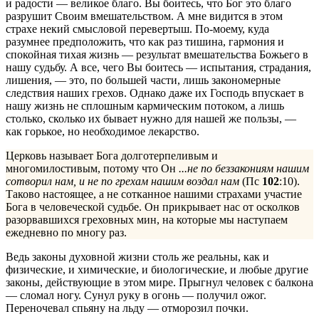
и радости — великое благо. Вы боитесь, что Бог это благо
разрушит Своим вмешательством. А мне видится в этом
страхе некий смысловой перевертыш. По-моему, куда
разумнее предположить, что как раз тишина, гармония и
спокойная тихая жизнь — результат вмешательства Божьего в
нашу судьбу. А все, чего Вы боитесь — испытания, страдания,
лишения, — это, по большей части, лишь закономерные
следствия наших грехов. Однако даже их Господь впускает в
нашу жизнь не сплошным кармическим потоком, а лишь
столько, сколько их бывает нужно для нашей же пользы, —
как горькое, но необходимое лекарство.
Церковь называет Бога долготерпеливым и
многомилостивым, потому что Он
...не по беззакониям нашим
сотворил нам, и не по грехам нашим воздал нам
(Пс
102
:10).
Таково настоящее, а не сотканное нашими страхами участие
Бога в человеческой судьбе. Он прикрывает нас от осколков
разорвавшихся греховных мин, на которые мы наступаем
ежедневно по многу раз.
Ведь законы духовной жизни столь же реальны, как и
физические, и химические, и биологические, и любые другие
законы, действующие в этом мире. Прыгнул человек с балкона
— сломал ногу. Сунул руку в огонь — получил ожог.
Переночевал спьяну на льду — отморозил почки.