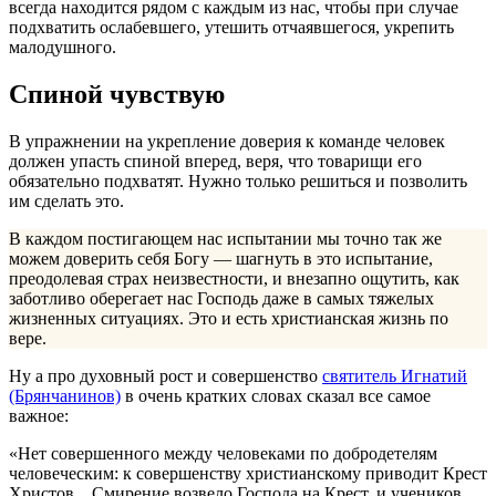
всегда находится рядом с каждым из нас, чтобы при случае
подхватить ослабевшего, утешить отчаявшегося, укрепить
малодушного.
Спиной чувствую
В упражнении на укрепление доверия к команде человек
должен упасть спиной вперед, веря, что товарищи его
обязательно подхватят. Нужно только решиться и позволить
им сделать это.
В каждом постигающем нас испытании мы точно так же
можем доверить себя Богу — шагнуть в это испытание,
преодолевая страх неизвестности, и внезапно ощутить, как
заботливо оберегает нас Господь даже в самых тяжелых
жизненных ситуациях. Это и есть христианская жизнь по
вере.
Ну а про духовный рост и совершенство
святитель Игнатий
(Брянчанинов)
в очень кратких словах сказал все самое
важное:
«Нет совершенного между человеками по добродетелям
человеческим: к совершенству христианскому приводит Крест
Христов... Смирение возвело Господа на Крест, и учеников