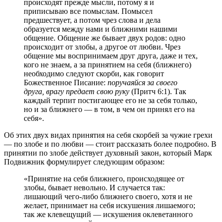
происходят прежде мысли, потому я и
приписываю все помыслам. Помысел
предшествует, а потом чрез слова и дела
образуется между нами и ближними нашими
общение. Общение же бывает двух родов: одно
происходит от злобы, а другое от любви. Чрез
общение мы воспринимаем друг друга, даже и тех,
кого не знаем, а за принятием на себя (ближнего)
необходимо следуют скорби, как говорит
Божественное Писание:
поручаяйся за своего
друга, врагу предает свою руку
(Притч 6:1). Так
каждый терпит постигающее его не за себя только,
но и за ближнего — в том, в чем он принял его на
себя».
Об этих двух видах принятия на себя скорбей за чужие грехи
— по злобе и по любви — стоит рассказать более подробно. В
принятии по злобе действует духовный закон, который Марк
Подвижник формулирует следующим образом:
«Принятие на себя ближнего, происходящее от
злобы, бывает невольно. И случается так:
лишающий чего-либо ближнего своего, хотя и не
желает, принимает на себя искушения лишаемого;
так же клевещущий — искушения оклеветанного