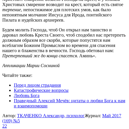
Христовых смирение возводит на крест, который есть святое
терпение
, непостижимое для плотских умов, как было
непонятным молчание Иисуса для Ирода, понтийского
Пилата и иудейских архиереев.
Будем молить Господа, чтоб Он открыл нам таинство и
даровал любовь Креста Своего, чтоб сподобил нас претерпеть
должным образом все скорби, которые попустятся нам
всеблагим Божиим Промыслом во времени для спасения
нашего и блаженства в вечности. Господь обетовал нам:
Претерпевший же до конца спасется
. Аминь».
Аппликации Марии Сосниной
Читайте также:
Перед лицом страдания
Катастрофические вопросы
Любовь Бога
Праведный Алексий Мечёв: цитаты о любви Бога к нам
и взаимопомощи
Автор:
ТКАЧЕНКО Александр, психолог
Журнал:
Май 2017
(169) №5
22