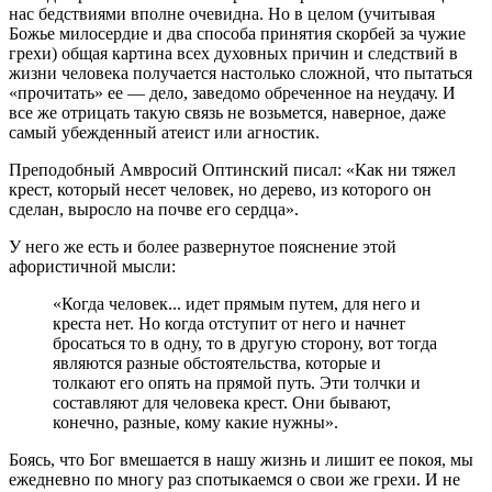
нас бедствиями вполне очевидна. Но в целом (учитывая
Божье милосердие и два способа принятия скорбей за чужие
грехи) общая картина всех духовных причин и следствий в
жизни человека получается настолько сложной, что пытаться
«прочитать» ее — дело, заведомо обреченное на неудачу. И
все же отрицать такую связь не возьмется, наверное, даже
самый убежденный атеист или агностик.
Преподобный Амвросий Оптинский писал: «Как ни тяжел
крест, который несет человек, но дерево, из которого он
сделан, выросло на почве его сердца».
У него же есть и более развернутое пояснение этой
афористичной мысли:
«Когда человек... идет прямым путем, для него и
креста нет. Но когда отступит от него и начнет
бросаться то в одну, то в другую сторону, вот тогда
являются разные обстоятельства, которые и
толкают его опять на прямой путь. Эти толчки и
составляют для человека крест. Они бывают,
конечно, разные, кому какие нужны».
Боясь, что Бог вмешается в нашу жизнь и лишит ее покоя, мы
ежедневно по многу раз спотыкаемся о свои же грехи. И не