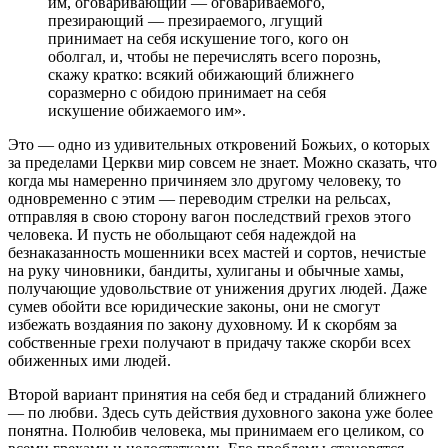
им, оговаривающий — оговариваемого,
презирающий — презираемого, лгущий
принимает на себя искушение того, кого он
оболгал, и, чтобы не перечислять всего порознь,
скажу кратко: всякий обижающий ближнего
соразмерно с обидою принимает на себя
искушение обижаемого им».
Это — одно из удивительных откровений Божьих, о которых
за пределами Церкви мир совсем не знает. Можно сказать, что
когда мы намеренно причиняем зло другому человеку, то
одновременно с этим — переводим стрелки на рельсах,
отправляя в свою сторону вагон последствий грехов этого
человека. И пусть не обольщают себя надеждой на
безнаказанность мошенники всех мастей и сортов, нечистые
на руку чиновники, бандиты, хулиганы и обычные хамы,
получающие удовольствие от унижения других людей. Даже
сумев обойти все юридические законы, они не смогут
избежать воздаяния по закону духовному. И к скорбям за
собственные грехи получают в придачу также скорби всех
обиженных ими людей.
Второй вариант принятия на себя бед и страданий ближнего
— по любви. Здесь суть действия духовного закона уже более
понятна. Полюбив человека, мы принимаем его целиком, со