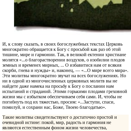
И, к слову сказать, в своих богослужебных текстах Церковь
многократно обращается к Богу с просьбой как раз об этой
тишине, мире и гармонии. Так, в великой ектении христиане
молятся «...о благорастворении воздухов, о изобилии плодов
земных и временех мирных, ... О избавитися нам от всякия
скорби, гнева и нужды» и, наконец, — «...О мире всего мира».
Эти молитвы многократно звучат на всех богослужениях. Но
ни в одной из многочисленных церковных молитв вы не
найдете даже намека на просьбу к Богу о послании нам
испытаний и страданий. Этими горькими плодами греховной
жизни мы с избытком обеспечиваем себя сами. И, чтобы не
погибнуть под их тяжестью, просим: «...Заступи, спаси,
помилуй, и сохрани нас, Боже, Твоею благодатью»
.
Такие молитвы свидетельствуют о достаточно простой и
очевидной истине: покой, мир, радость и гармония не
являются естественным фоном жизни человечества,