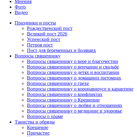
Мнения
Фото
Видео
Праздники и посты
Рождественский пост
Великий пост 2026
Успенский пост
Петров пост
Пост для беременных и болящих
Вопросы священнику
Вопросы священнику о вере и благочестии
Вопросы священнику о венчании и свадьбе
Вопросы священнику о детях и воспитании
Вопросы священнику о домашних питомцах
Вопросы священнику о грехе
Вопросы священнику о коронавирусе и карантине
Вопросы священнику о конфликтах
Вопросы священнику о Крещении
Вопросы священнику о любви и отношениях
Вопросы священнику о медицине и здоровье
Вопросы о храме
Таинства и обряды
Крещение
Причастие