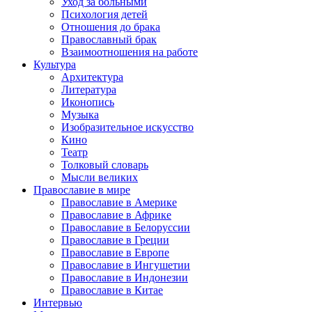
Уход за больными
Психология детей
Отношения до брака
Православный брак
Взаимоотношения на работе
Культура
Архитектура
Литература
Иконопись
Музыка
Изобразительное искусство
Кино
Театр
Толковый словарь
Мысли великих
Православие в мире
Православие в Америке
Православие в Африке
Православие в Белоруссии
Православие в Греции
Православие в Европе
Православие в Ингушетии
Православие в Индонезии
Православие в Китае
Интервью