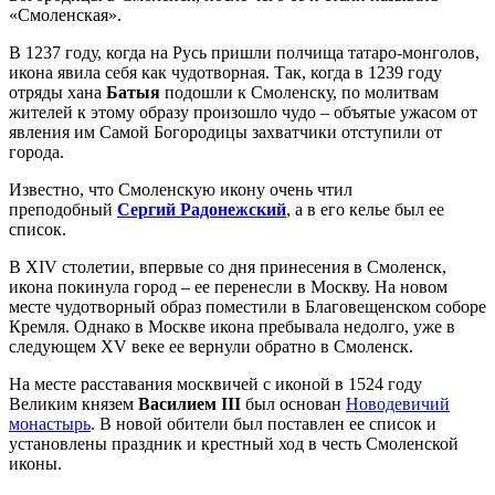
«Смоленская».
В 1237 году, когда на Русь пришли полчища татаро-монголов,
икона явила себя как чудотворная. Так, когда в 1239 году
отряды хана
Батыя
подошли к Смоленску, по молитвам
жителей к этому образу произошло чудо – объятые ужасом от
явления им Самой Богородицы захватчики отступили от
города.
Известно, что Смоленскую икону очень чтил
преподобный
Сергий Радонежский
, а в его келье был ее
список.
В XIV столетии, впервые со дня принесения в Смоленск,
икона покинула город – ее перенесли в Москву. На новом
месте чудотворный образ поместили в Благовещенском соборе
Кремля. Однако в Москве икона пребывала недолго, уже в
следующем XV веке ее вернули обратно в Смоленск.
На месте расставания москвичей с иконой в 1524 году
Великим князем
Василием III
был основан
Новодевичий
монастырь
. В новой обители был поставлен ее список и
установлены праздник и крестный ход в честь Смоленской
иконы.