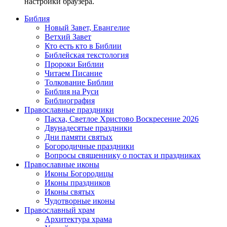
настройки браузера.
Библия
Новый Завет, Евангелие
Ветхий Завет
Кто есть кто в Библии
Библейская текстология
Пророки Библии
Читаем Писание
Толкование Библии
Библия на Руси
Библиография
Православные праздники
Пасха, Светлое Христово Воскресение 2026
Двунадесятые праздники
Дни памяти святых
Богородичные праздники
Вопросы священнику о постах и праздниках
Православные иконы
Иконы Богородицы
Иконы праздников
Иконы святых
Чудотворные иконы
Православный храм
Архитектура храма