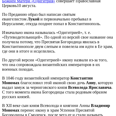
Божией Матери «Одигитрия»
совершает Православная
Церковь10 августа.
По Преданию образ был написан святым
евангелистом
Лукой
и первоначально пребывал в
Иерусалиме, откуда позднее попал в Константинополь.
Изначально икона называлась «Одигитрией», т. е.
«Путеводительницей». По одной из версий свое название она
получила потому, что Пресвятая Богородица явилась в
Константинополе двум слепым и повелела им идти в Ее храм,
где они в итоге и исцелились.
По другой версии «Одигитрией» икону назвали из-за того,
что она сопровождала византийских императоров в их
военных походах.
В 1046 году византийский император
Константин
Мономах
благословил этой иконой свою дочь
Анну
, которую
выдал замуж за черниговского князя
Всеволода Ярославича
.
С того момента икона Богородицы стала родовым образом
русских князей.
В XII веке сын князя Всеволода и княгини Анны
Владимир
Мономах
перенес икону в храм Успения Пресвятой
Богородицы в Смоленск, после чего ее и стали называть