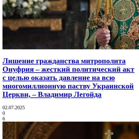
Лишение гражданства митрополита
Онуфрия – жесткий политический акт
с целью оказать давление на всю
многомиллионную паству Украинской
Церкви,
– Владимир Легойда
02.07.2025
0
6