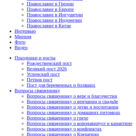
Православие в Греции
Православие в Европе
Православие в Ингушетии
Православие в Индонезии
Православие в Китае
Интервью
Мнения
Фото
Видео
Праздники и посты
Рождественский пост
Великий пост 2026
Успенский пост
Петров пост
Пост для беременных и болящих
Вопросы священнику
Вопросы священнику о вере и благочестии
Вопросы священнику о венчании и свадьбе
Вопросы священнику о детях и воспитании
Вопросы священнику о домашних питомцах
Вопросы священнику о грехе
Вопросы священнику о коронавирусе и карантине
Вопросы священнику о конфликтах
Вопросы священнику о Крещении