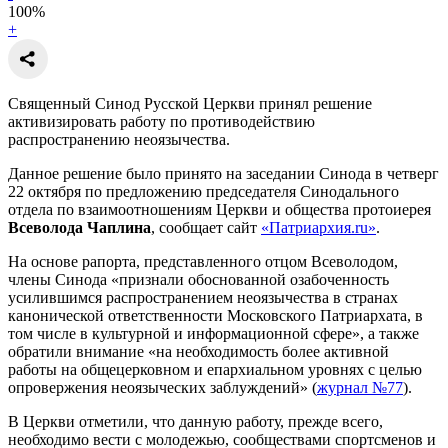
100
%
+
Священный Синод Русской Церкви принял решение
активизировать работу по противодействию
распространению неоязычества.
Данное решение было принято на заседании Синода в четверг
22 октября по предложению председателя Синодального
отдела по взаимоотношениям Церкви и общества протоиерея
Всеволода Чаплина
, сообщает сайт
«Патриархия.ru»
.
На основе рапорта, представленного отцом Всеволодом,
члены Синода «признали обоснованной озабоченность
усилившимся распространением неоязычества в странах
канонической ответственности Московского Патриархата, в
том числе в культурной и информационной сфере», а также
обратили внимание «на необходимость более активной
работы на общецерковном и епархиальном уровнях с целью
опровержения неоязыческих заблуждений» (
журнал №77
).
В Церкви отметили, что данную работу, прежде всего,
необходимо вести с молодежью, сообществами спортсменов и