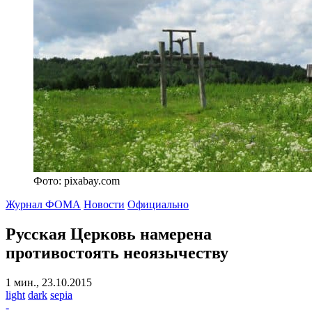
Фото: pixabay.com
Журнал ФОМА
Новости
Официально
Русская Церковь намерена
противостоять неоязычеству
1 мин., 23.10.2015
light
dark
sepia
-