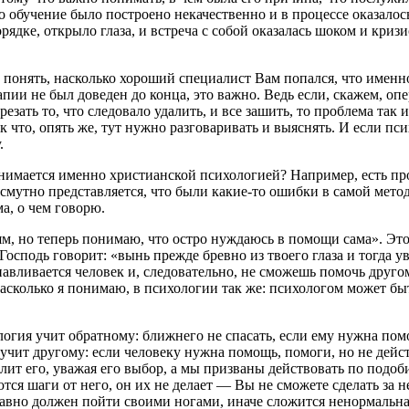
 обучение было построено некачественно и в процессе оказалось
орядке, открыло глаза, и встреча с собой оказалась шоком и кри
 понять, насколько хороший специалист Вам попался, что именно
апии не был доведен до конца, это важно. Ведь если, скажем, опе
езать то, что следовало удалить, и все зашить, то проблема так 
к что, опять же, тут нужно разговаривать и выяснять. И если пси
.
занимается именно христианской психологией? Например, есть п
 смутно представляется, что были какие-то ошибки в самой мето
а, о чем говорю.
ям, но теперь понимаю, что остро нуждаюсь в помощи сама». Это
осподь говорит: «вынь прежде бревно из твоего глаза и тогда уви
навливается человек и, следовательно, не сможешь помочь другом
асколько я понимаю, в психологии так же: психологом может бы
огия учит обратному: ближнего не спасать, если ему нужна помо
учит другому: если человеку нужна помощь, помоги, но не дейст
олит его, уважая его выбор, а мы призваны действовать по под
ются шаги от него, он их не делает — Вы не сможете сделать за 
равно должен пойти своими ногами, иначе сложится ненормальна