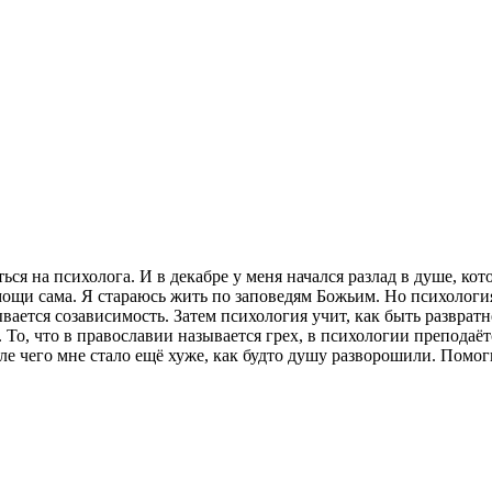
ся на психолога. И в декабре у меня начался разлад в душе, кот
ощи сама. Я стараюсь жить по заповедям Божьим. Но психология
вается созависимость. Затем психология учит, как быть развратне
о. То, что в православии называется грех, в психологии препода
сле чего мне стало ещё хуже, как будто душу разворошили. Помог