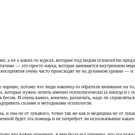
и, а не о каких-то курсах, которые под видом психологии пред
тами — это просто наука, которая занимается внутренним миром
 восприятия очень часто происходят не на духовном уровне — и 
 хорошо, потому что люди наконец-то обратили внимание на то, 
щи, которые нужно лечить именно психологически (а иногда и с 
 бесом. И очень важно, конечно, различать, надо ли справлять
подправить силами и методиками психологов.
а, и она не от лукавого, точно так же как и медицина не от лук
твенной будет эта помощь и не потребует ли использование как
 потому что важно понимать, в чем была его причина, что послу