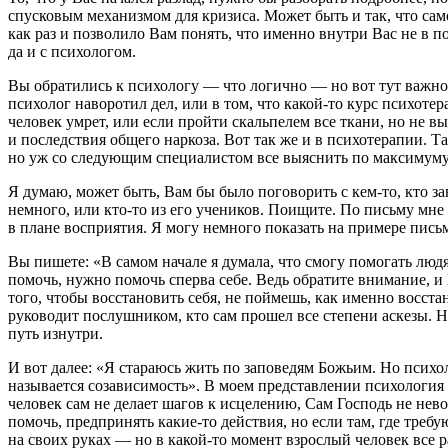
спусковым механизмом для кризиса. Может быть и так, что само
как раз и позволило Вам понять, что именно внутри Вас не в п
да и с психологом.
Вы обратились к психологу — что логично — но вот тут важно
психолог наворотил дел, или в том, что какой-то курс психотер
человек умрет, или если пройти скальпелем все ткани, но не выр
и последствия общего наркоза. Вот так же и в психотерапии. Та
но уж со следующим специалистом все выяснить по максимуму
Я думаю, может быть, Вам бы было поговорить с кем-то, кто 
немного, или кто-то из его учеников. Поищите. По письму мне
в плане восприятия. Я могу немного показать на примере письм
Вы пишете: «В самом начале я думала, что смогу помогать люд
помочь, нужно помочь сперва себе. Ведь обратите внимание, и Г
того, чтобы восстановить себя, не поймешь, как именно восста
руководит послушником, кто сам прошел все степени аскезы. Н
путь изнутри.
И вот далее: «Я стараюсь жить по заповедям Божьим. Но психол
называется созависимость». В моем представлении психология 
человек сам не делает шагов к исцелению, Сам Господь не нев
помочь, предпринять какие-то действия, но если там, где требу
на своих руках — но в какой-то момент взрослый человек все 