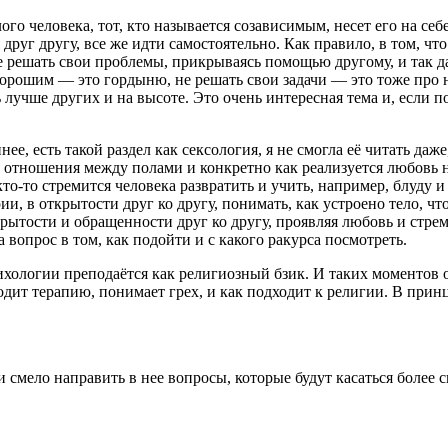
ого человека, тот, кто называется созависимым, несет его на себ
я друг другу, все же идти самостоятельно. Как правило, в том, ч
не решать свои проблемы, прикрываясь помощью другому, и так 
 хорошим — это гордыню, не решать свои задачи — это тоже про н
ь лучше других и на высоте. Это очень интересная тема и, если
е, есть такой раздел как сексология, я не смогла её читать даж
отношения между полами и конкретно как реализуется любовь на 
кто-то стремится человека развратить и учить, например, блуду 
ии, в открытости друг ко другу, понимать, как устроено тело, что
рытости и обращенности друг ко другу, проявляя любовь и стрем
 вопрос в том, как подойти и с какого ракурса посмотреть.
психологии преподаётся как религиозный бзик. И таких моментов
водит терапию, понимает грех, и как подходит к религии. В при
 смело направить в нее вопросы, которые будут касаться более