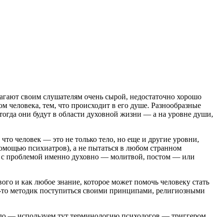
лагают своим слушателям очень сырой, недостаточно хорошо
 человека, тем, что происходит в его душе. Разнообразные
тогда они будут в области духовной жизни — а на уровне души,
что человек — это не только тело, но еще и другие уровни,
помощью психиатров), а не пытаться в любом странном
ся с проблемой именно духовно — молитвой, постом — или
авого и как любое знание, которое может помочь человеку стать
их-то методик поступиться своими принципами, религиозными
жило — используем тут терминологию психологов — триггером,