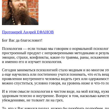
Протоиерей Андрей ЕФАНОВ
Бог Вас да благословит!
Психология — если только мы говорим о нормальной психологи
простроенный продукт с непроверенными методиками и результа
эмоции, страхи, конфликты, какие-то травмы, раны, искажения
и именно его и изучает психология.
Сегодня заниматься психологией стало модным и во многом это
а еще научились или постепенно учатся понимать, что есть ве
проявлении внутреннего человека видеть грех или одержимость
можно спуститься, условно говоря, на уровень ниже и что-то 
И в этом смысле психология в чистом виде, на мой взгляд, нужн
здоровым телесно и внутренне. Вопрос в том, насколько качес
убеждениями, не толкнет ли на грех.
То, что у Вас начался разлад, нужно бы разобрать подробнее,