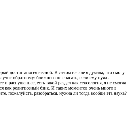
орый достиг апогея весной. В самом начале я думала, что смогу
 учит обратному: ближнего не спасать, если ему нужна
е и распущеннее, есть такой раздел как сексология, я не смогла
ётся как религиозный бзик. И таких моментов очень много в
ите, пожалуйста, разобраться, нужна ли тогда вообще эта наука?