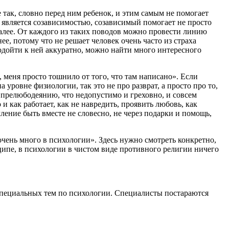
е так, словно перед ним ребенок, и этим самым не помогает
то является созависимостью, созависимый помогает не просто
далее. От каждого из таких поводов можно провести линию
ее, потому что не решает человек очень часто из страха
 подойти к ней аккуратно, можно найти много интересного
е, меня просто тошнило от того, что там написано». Если
уровне физиологии, так это не про разврат, а просто про то,
и прелюбодеянию, что недопустимо и греховно, и совсем
 и как работает, как не навредить, проявить любовь, как
ление быть вместе не словесно, не через подарки и помощь,
 очень много в психологии». Здесь нужно смотреть конкретно,
нципе, в психологии в чистом виде противного религии ничего
 специальных тем по психологии. Специалисты постараются