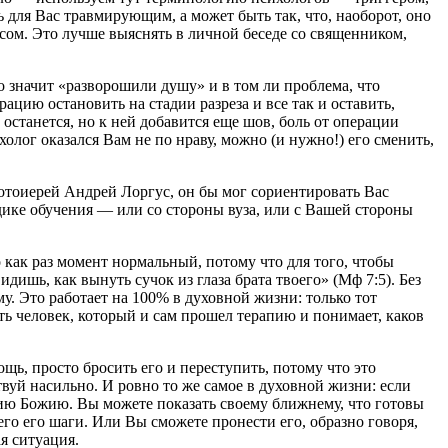
 для Вас травмирующим, а может быть так, что, наоборот, оно
зисом. Это лучше выяснять в личной беседе со священником,
 значит «разворошили душу» и в том ли проблема, что
рацию остановить на стадии разреза и все так и оставить,
и останется, но к ней добавится еще шов, боль от операции
холог оказался Вам не по нраву, можно (и нужно!) его сменить,
ротоиерей Андрей Лоргус, он бы мог сориентировать Вас
дике обучения — или со стороны вуза, или с Вашей стороны
 как раз момент нормальный, потому что для того, чтобы
дишь, как вынуть сучок из глаза брата твоего» (Мф 7:5). Без
у. Это работает на 100% в духовной жизни: только тот
ть человек, который и сам прошел терапию и понимает, каков
щь, просто бросить его и переступить, потому что это
вуй насильно. И ровно то же самое в духовной жизни: если
обию Божию. Вы можете показать своему ближнему, что готовы
него его шаги. Или Вы сможете пронести его, образно говоря,
я ситуация.