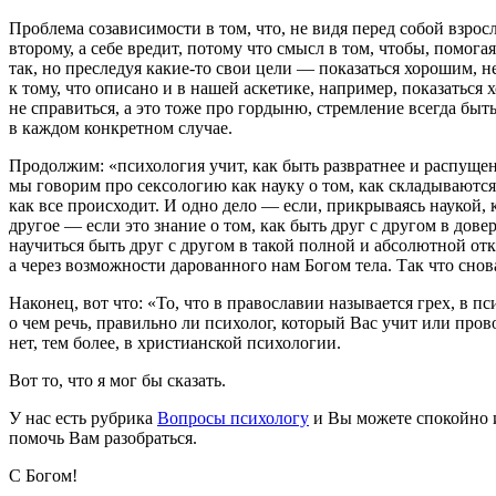
Проблема созависимости в том, что, не видя перед собой взросл
второму, а себе вредит, потому что смысл в том, чтобы, помога
так, но преследуя какие-то свои цели — показаться хорошим, 
к тому, что описано и в нашей аскетике, например, показаться
не справиться, а это тоже про гордыню, стремление всегда быт
в каждом конкретном случае.
Продолжим: «психология учит, как быть развратнее и распущенне
мы говорим про сексологию как науку о том, как складываются 
как все происходит. И одно дело — если, прикрываясь наукой, 
другое — если это знание о том, как быть друг с другом в довер
научиться быть друг с другом в такой полной и абсолютной отк
а через возможности дарованного нам Богом тела. Так что снова
Наконец, вот что: «То, что в православии называется грех, в 
о чем речь, правильно ли психолог, который Вас учит или про
нет, тем более, в христианской психологии.
Вот то, что я мог бы сказать.
У нас есть рубрика
Вопросы психологу
и Вы можете спокойно и
помочь Вам разобраться.
С Богом!