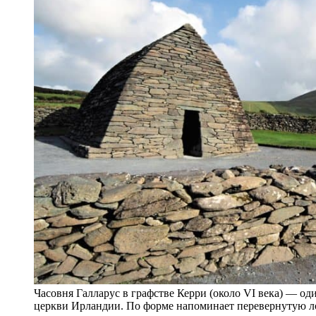
Часовня Галларус в графстве Керри (около VI века) — о
церкви Ирландии. По форме напоминает перевернутую л