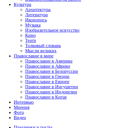
Культура
Архитектура
Литература
Иконопись
Музыка
Изобразительное искусство
Кино
Театр
Толковый словарь
Мысли великих
Православие в мире
Православие в Америке
Православие в Африке
Православие в Белоруссии
Православие в Греции
Православие в Европе
Православие в Ингушетии
Православие в Индонезии
Православие в Китае
Интервью
Мнения
Фото
Видео
Праздники и посты