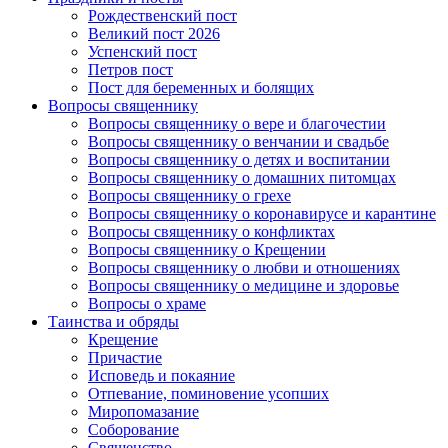
Рождественский пост
Великий пост 2026
Успенский пост
Петров пост
Пост для беременных и болящих
Вопросы священнику
Вопросы священнику о вере и благочестии
Вопросы священнику о венчании и свадьбе
Вопросы священнику о детях и воспитании
Вопросы священнику о домашних питомцах
Вопросы священнику о грехе
Вопросы священнику о коронавирусе и карантине
Вопросы священнику о конфликтах
Вопросы священнику о Крещении
Вопросы священнику о любви и отношениях
Вопросы священнику о медицине и здоровье
Вопросы о храме
Таинства и обряды
Крещение
Причастие
Исповедь и покаяние
Отпевание, поминовение усопших
Миропомазание
Соборование
Священство