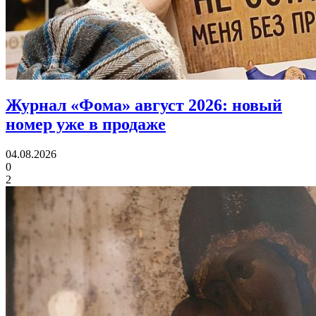
Журнал «Фома» август 2026:
новый
номер уже в продаже
04.08.2026
0
2