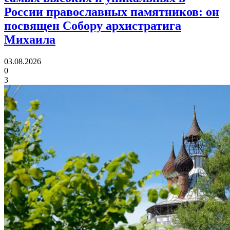
России православных памятников:
он
посвящен Собору архистратига
Михаила
03.08.2026
0
3