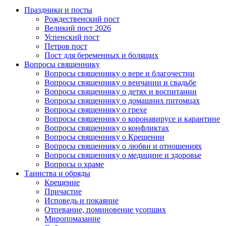
Праздники и посты
Рождественский пост
Великий пост 2026
Успенский пост
Петров пост
Пост для беременных и болящих
Вопросы священнику
Вопросы священнику о вере и благочестии
Вопросы священнику о венчании и свадьбе
Вопросы священнику о детях и воспитании
Вопросы священнику о домашних питомцах
Вопросы священнику о грехе
Вопросы священнику о коронавирусе и карантине
Вопросы священнику о конфликтах
Вопросы священнику о Крещении
Вопросы священнику о любви и отношениях
Вопросы священнику о медицине и здоровье
Вопросы о храме
Таинства и обряды
Крещение
Причастие
Исповедь и покаяние
Отпевание, поминовение усопших
Миропомазание