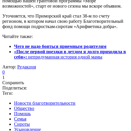
помощью нашей грантовой программы «Море
возможностей», старт ее нового сезона мы вскоре объявим.
Уточняется, что Приморский край стал 38-м по счету
регионом, в котором начал свою работу Благотворительный
фонд помощи подросткам-сиротам «Арифметика добра».
Читайте также:
Чего не надо бояться приемным родителям
«После первой поездки в детдом я долго приходила в
себя»:
непридуманная история одной мамы
Автор:
Редакция
0
1
Сохранить
Поделиться:
Теги:
Новости благотворительности
Общество
Помощь
Семья
Сироты
Усыновление