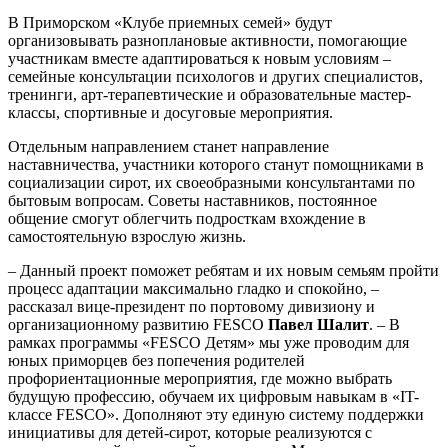
В Приморском «Клубе приемных семей» будут
организовывать разноплановые активности, помогающие
участникам вместе адаптироваться к новым условиям –
семейные консультации психологов и других специалистов,
тренинги, арт-терапевтические и образовательные мастер-
классы, спортивные и досуговые мероприятия.
Отдельным направлением станет направление
наставничества, участники которого станут помощниками в
социализации сирот, их своеобразными консультантами по
бытовым вопросам. Советы наставников, постоянное
общение смогут облегчить подросткам вхождение в
самостоятельную взрослую жизнь.
– Данный проект поможет ребятам и их новым семьям пройти
процесс адаптации максимально гладко и спокойно, –
рассказал вице-президент по портовому дивизиону и
организационному развитию FESCO
Павел Шалит
. – В
рамках программы «FESCO Детям» мы уже проводим для
юных приморцев без попечения родителей
профориентационные мероприятия, где можно выбрать
будущую профессию, обучаем их цифровым навыкам в «IT-
классе FESCO». Дополняют эту единую систему поддержки
инициативы для детей-сирот, которые реализуются с