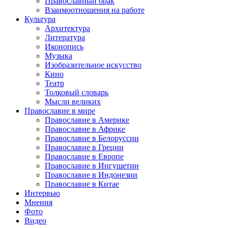
Православный брак
Взаимоотношения на работе
Культура
Архитектура
Литература
Иконопись
Музыка
Изобразительное искусство
Кино
Театр
Толковый словарь
Мысли великих
Православие в мире
Православие в Америке
Православие в Африке
Православие в Белоруссии
Православие в Греции
Православие в Европе
Православие в Ингушетии
Православие в Индонезии
Православие в Китае
Интервью
Мнения
Фото
Видео