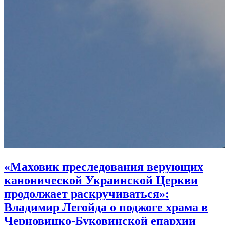
«Маховик преследования верующих
канонической Украинской Церкви
продолжает раскручиваться»:
Владимир Легойда о поджоге храма в
Черновицко-Буковинской епархии