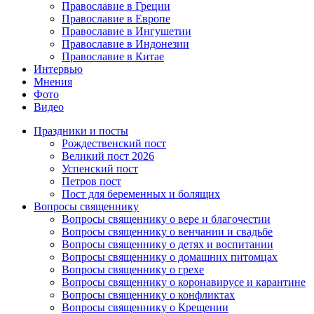
Православие в Греции
Православие в Европе
Православие в Ингушетии
Православие в Индонезии
Православие в Китае
Интервью
Мнения
Фото
Видео
Праздники и посты
Рождественский пост
Великий пост 2026
Успенский пост
Петров пост
Пост для беременных и болящих
Вопросы священнику
Вопросы священнику о вере и благочестии
Вопросы священнику о венчании и свадьбе
Вопросы священнику о детях и воспитании
Вопросы священнику о домашних питомцах
Вопросы священнику о грехе
Вопросы священнику о коронавирусе и карантине
Вопросы священнику о конфликтах
Вопросы священнику о Крещении