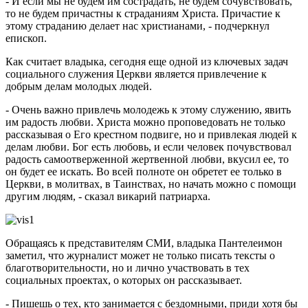
- И если мы не будем им сострадать, не будем сочувствовать,
то не будем причастны к страданиям Христа. Причастие к
этому страданию делает нас христианами, - подчеркнул
епископ.
Как считает владыка, сегодня еще одной из ключевых задач
социального служения Церкви является привлечение к
добрым делам молодых людей.
- Очень важно привлечь молодежь к этому служению, явить
им радость любви. Христа можно проповедовать не только
рассказывая о Его крестном подвиге, но и привлекая людей к
делам любви. Бог есть любовь, и если человек почувствовал
радость самоотверженной жертвенной любви, вкусил ее, то
он будет ее искать. Во всей полноте он обретет ее только в
Церкви, в молитвах, в Таинствах, но начать можно с помощи
другим людям, - сказал викарий патриарха.
Обращаясь к представителям СМИ, владыка Пантелеимон
заметил, что журналист может не только писать тексты о
благотворительности, но и лично участвовать в тех
социальных проектах, о которых он рассказывает.
- Пишешь о тех, кто занимается с бездомными, приди хотя бы