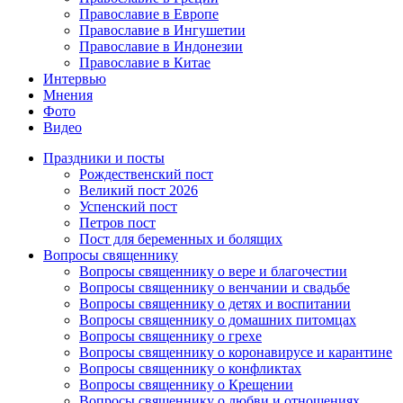
Православие в Европе
Православие в Ингушетии
Православие в Индонезии
Православие в Китае
Интервью
Мнения
Фото
Видео
Праздники и посты
Рождественский пост
Великий пост 2026
Успенский пост
Петров пост
Пост для беременных и болящих
Вопросы священнику
Вопросы священнику о вере и благочестии
Вопросы священнику о венчании и свадьбе
Вопросы священнику о детях и воспитании
Вопросы священнику о домашних питомцах
Вопросы священнику о грехе
Вопросы священнику о коронавирусе и карантине
Вопросы священнику о конфликтах
Вопросы священнику о Крещении
Вопросы священнику о любви и отношениях