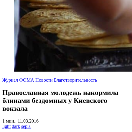
Журнал ФОМА
Новости
Благотворительность
Православная молодежь накормила
блинами бездомных у Киевского
вокзала
1 мин., 11.03.2016
light
dark
sepia
-