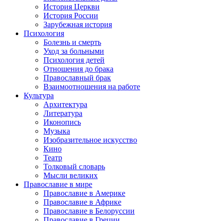
История Церкви
История России
Зарубежная история
Психология
Болезнь и смерть
Уход за больными
Психология детей
Отношения до брака
Православный брак
Взаимоотношения на работе
Культура
Архитектура
Литература
Иконопись
Музыка
Изобразительное искусство
Кино
Театр
Толковый словарь
Мысли великих
Православие в мире
Православие в Америке
Православие в Африке
Православие в Белоруссии
Православие в Греции