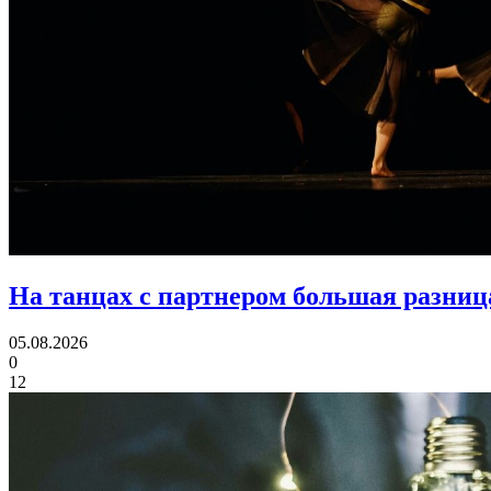
На танцах с партнером большая разница
05.08.2026
0
12