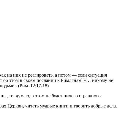
как на них не реагировать, а потом — если ситуация
ет об этом в своём послании к Римлянам: «… никому не
людьми» (Рим. 12:17-18).
ы, то, думаю, в этом не будет ничего страшного.
вах Церкви, читать мудрые книги и творить добрые дела.