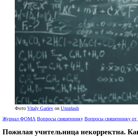
Фото
Vitaly Gariev
on
Unsplash
Журнал ФОМА
Вопросы священнику
Вопросы священнику от 
Пожилая учительница некорректна.
Как