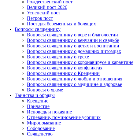
Рождественский пост
Великий пост 2026
Успенский пост
Петров пост
Пост для беременных и болящих
Вопросы священнику
Вопросы священнику о вере и благочестии
Вопросы священнику о венчании и свадьбе
Вопросы священнику о детях и воспитании
Вопросы священнику о домашних питомцах
Вопросы священнику о грехе
Вопросы священнику о коронавирусе и карантине
Вопросы священнику о конфликтах
Вопросы священнику о Крещении
Вопросы священнику о любви и отношениях
Вопросы священнику о медицине и здоровье
Вопросы о храме
Таинства и обряды
Крещение
Причастие
Исповедь и покаяние
Отпевание, поминовение усопших
Миропомазание
Соборование
Священство