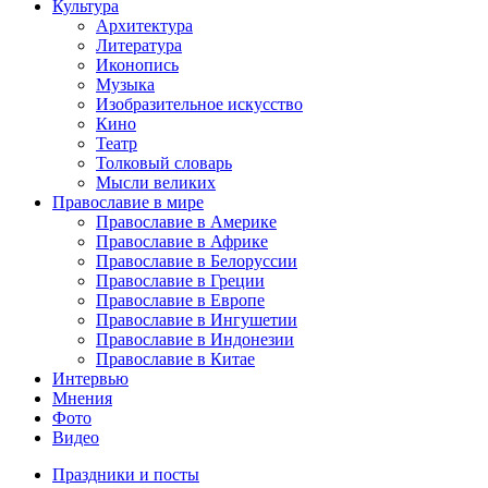
Культура
Архитектура
Литература
Иконопись
Музыка
Изобразительное искусство
Кино
Театр
Толковый словарь
Мысли великих
Православие в мире
Православие в Америке
Православие в Африке
Православие в Белоруссии
Православие в Греции
Православие в Европе
Православие в Ингушетии
Православие в Индонезии
Православие в Китае
Интервью
Мнения
Фото
Видео
Праздники и посты