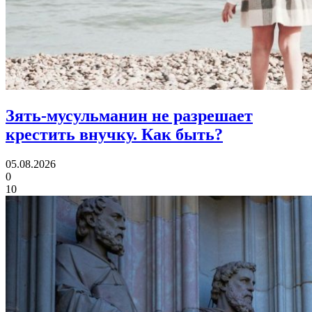
Зять-мусульманин не разрешает
крестить внучку.
Как быть?
05.08.2026
0
10