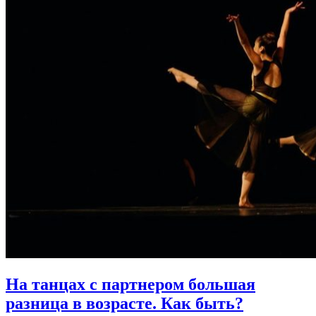
На танцах с партнером большая
разница в возрасте.
Как быть?