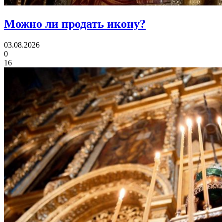
Можно ли
продать икону?
03.08.2026
0
16