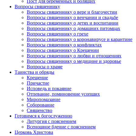
Пост для беременных и болящих
Вопросы священнику
Вопросы священнику о вере и благочестии
Вопросы священнику о венчании и свадьбе
Вопросы священнику о детях и воспитании
Вопросы священнику о домашних питомцах
Вопросы священнику о грехе
Вопросы священнику о коронавирусе и карантине
Вопросы священнику о конфликтах
Вопросы священнику о Крещении
Вопросы священнику о любви и отношениях
Вопросы священнику о медицине и здоровье
Вопросы о храме
Таинства и обряды
Крещение
Причастие
Исповедь и покаяние
Отпевание, поминовение усопших
Миропомазание
Соборование
Священство
Готовимся к богослужению
Литургия с пояснением
Всенощное бдение с пояснением
Церковь Христова