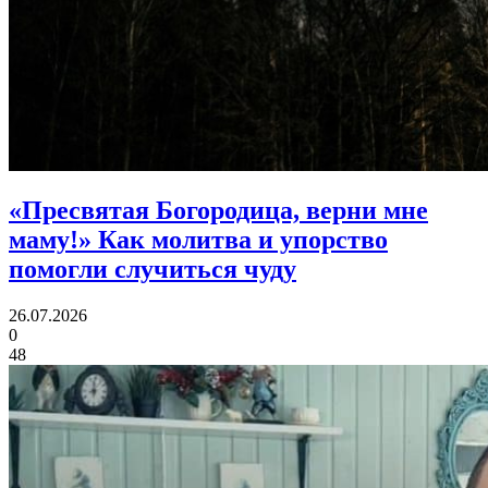
«Пресвятая Богородица, верни мне
маму!»
Как молитва и упорство
помогли случиться чуду
26.07.2026
0
48