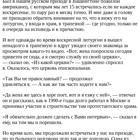
Был в нашем русском приходе в Вашингтоне пожилой
американец, с которым мы лет 15 встречались если не каждое
воскресенье, то пару раз в месяц точно. И мне даже в голову
не приходило обратить внимание на то, что я вижу его на
литургии, у входа в храм, в трапезной — где угодно, только не
в очереди на исповедь и к причастию.
И вот однажды во время воскресной литургии я вышел
ненадолго в трапезную и вдруг увидел своего знакомца за
просмотром какого-то видео. «Вот, жена попросила сегодня
привезти ее сюда, а я смотрю службу из своей церкви»,
— сказал он. «Из какой церкви?» — удивленно спросил
я. Оказалось, что церковь епископальная.
«Так Вы не православный? — продолжал
удивляться я. — А как же так часто ходите к нам?»
«Да жена же здесь в хоре поет, вот и я езжу с ней», — отвечал
он и рассказал, как в 1990-е годы долго работал в Москве и
принимал участие в строительстве там протестантского храма.
«Я обязательно должен сделать с Вами интервью», — сказал я
ему, на том мы и порешили.
Но время шло, мы продолжали встречаться у нас на приходе,
но до большого разговора дело так и не доходило. Одна из