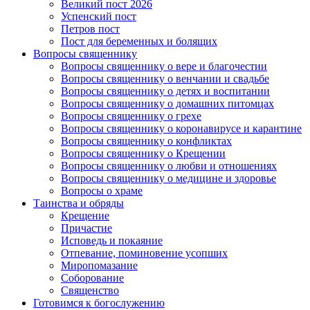
Великий пост 2026
Успенский пост
Петров пост
Пост для беременных и болящих
Вопросы священнику
Вопросы священнику о вере и благочестии
Вопросы священнику о венчании и свадьбе
Вопросы священнику о детях и воспитании
Вопросы священнику о домашних питомцах
Вопросы священнику о грехе
Вопросы священнику о коронавирусе и карантине
Вопросы священнику о конфликтах
Вопросы священнику о Крещении
Вопросы священнику о любви и отношениях
Вопросы священнику о медицине и здоровье
Вопросы о храме
Таинства и обряды
Крещение
Причастие
Исповедь и покаяние
Отпевание, поминовение усопших
Миропомазание
Соборование
Священство
Готовимся к богослужению