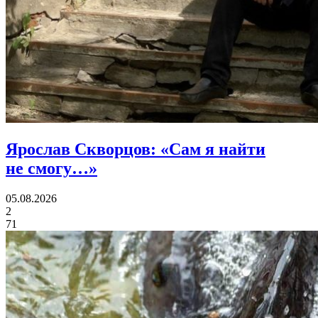
Ярослав Скворцов:
«Сам я найти
не смогу…»
05.08.2026
2
71