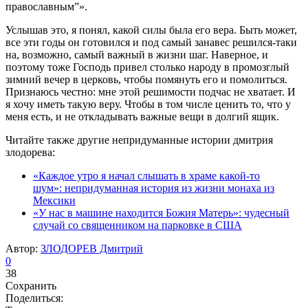
православным”».
Услышав это, я понял, какой силы была его вера. Быть может,
все эти годы он готовился и под самый занавес решился-таки
на, возможно, самый важный в жизни шаг. Наверное, и
поэтому тоже Господь привел столько народу в промозглый
зимний вечер в церковь, чтобы помянуть его и помолиться.
Признаюсь честно: мне этой решимости подчас не хватает. И
я хочу иметь такую веру. Чтобы в том числе ценить то, что у
меня есть, и не откладывать важные вещи в долгий ящик.
Читайте также другие непридуманные истории дмитрия
злодорева:
«Каждое утро я начал слышать в храме какой-то
шум»: непридуманная история из жизни монаха из
Мексики
«У нас в машине находится Божия Матерь»: чудесный
случай со священником на парковке в США
Автор:
ЗЛОДОРЕВ Дмитрий
0
38
Сохранить
Поделиться: