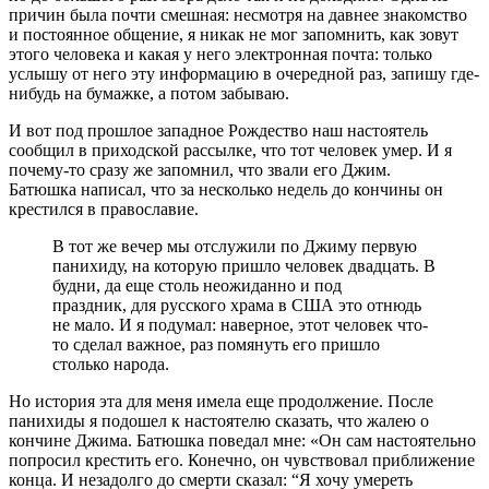
причин была почти смешная: несмотря на давнее знакомство
и постоянное общение, я никак не мог запомнить, как зовут
этого человека и какая у него электронная почта: только
услышу от него эту информацию в очередной раз, запишу где-
нибудь на бумажке, а потом забываю.
И вот под прошлое западное Рождество наш настоятель
сообщил в приходской рассылке, что тот человек умер. И я
почему-то сразу же запомнил, что звали его Джим.
Батюшка написал, что за несколько недель до кончины он
крестился в православие.
В тот же вечер мы отслужили по Джиму первую
панихиду, на которую пришло человек двадцать. В
будни, да еще столь неожиданно и под
праздник, для русского храма в США это отнюдь
не мало. И я подумал: наверное, этот человек что-
то сделал важное, раз помянуть его пришло
столько народа.
Но история эта для меня имела еще продолжение. После
панихиды я подошел к настоятелю сказать, что жалею о
кончине Джима. Батюшка поведал мне: «Он сам настоятельно
попросил крестить его. Конечно, он чувствовал приближение
конца. И незадолго до смерти сказал: “Я хочу умереть