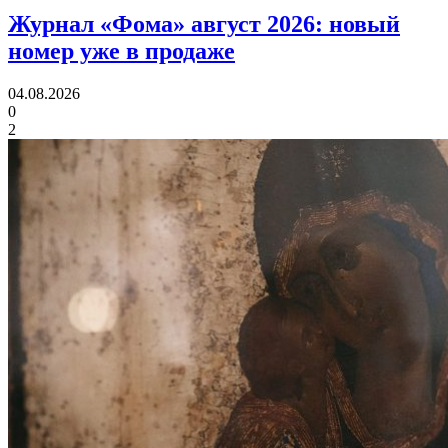
Журнал «Фома» август 2026:
новый
номер уже в продаже
04.08.2026
0
2