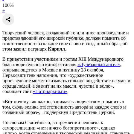
100
%
+
Творческий человек, создающий то или иное произведение и
представляющий его широкой публике, должен помнить об
ответственности за каждое свое слово и созданный образ, об
этом заявил патриарх
Кирилл
.
В приветствии участникам и гостям XIII Международного
благотворительного кинофестиваля
«Лучезарный ангел»
,
открывающегося в Москве в пятницу 28 октября,
Первосвятитель напомнил, что «художественное
произведение может оказывать сильное воздействие на умы и
сердца людей, а значит на их мысли, чувства и волю»,
сообщает сайт
«Патриархия.ru»
.
«Вот почему так важно, занимаясь творчеством, помнить о
том, сколь велика ответственность автора за каждое слово и
созданный образ», - подчеркнул Предстоятель Церкви.
По словам Святейшего, в стремлении человека к
самореализации «нет ничего богопротивного», однако
«плохо, когда стремление к творческой реализации, становясь