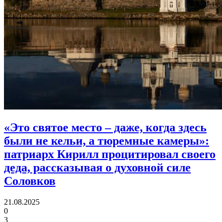
«Это святое место – даже, когда здесь
были не кельи, а тюремные камеры»:
патриарх Кирилл процитировал своего
деда, рассказывая о духовной силе
Соловков
21.08.2025
0
3