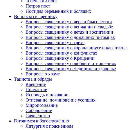
Успенский пост
Петров пост
Пост для беременных и болящих
Вопросы священнику
Вопросы священнику о вере и благочестии
Вопросы священнику о венчании и свадьбе
Вопросы священнику о детях и воспитании
Вопросы священнику о домашних питомцах
Вопросы священнику о грехе
Вопросы священнику о коронавирусе и карантине
Вопросы священнику о конфликтах
Вопросы священнику о Крещении
Вопросы священнику о любви и отношениях
Вопросы священнику о медицине и здоровье
Вопросы о храме
Таинства и обряды
Крещение
Причастие
Исповедь и покаяние
Отпевание, поминовение усопших
Миропомазание
Соборование
Священство
Готовимся к богослужению
Литургия с пояснением