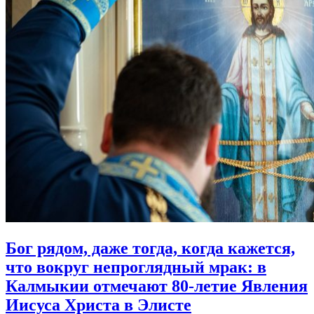
Бог рядом, даже тогда, когда кажется,
что вокруг непроглядный мрак:
в
Калмыкии отмечают 80‑летие Явления
Иисуса Христа в Элисте