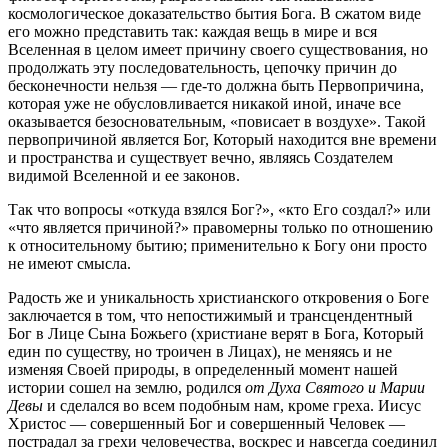
космологическое доказательство бытия Бога. В сжатом виде
его можно представить так: каждая вещь в мире и вся
Вселенная в целом имеет причину своего существования, но
продолжать эту последовательность, цепочку причин до
бесконечности нельзя — где-то должна быть Первопричина,
которая уже не обусловливается никакой иной, иначе все
оказывается безосновательным, «повисает в воздухе». Такой
первопричиной является Бог, Который находится вне времени
и пространства и существует вечно, являясь Создателем
видимой Вселенной и ее законов.
Так что вопросы «откуда взялся Бог?», «кто Его создал?» или
«что является причиной?» правомерны только по отношению
к относительному бытию; применительно к Богу они просто
не имеют смысла.
Радость же и уникальность христианского откровения о Боге
заключается в том, что непостижимый и трансцендентный
Бог в Лице Сына Божьего (христиане верят в Бога, Который
един по существу, но троичен в Лицах), не меняясь и не
изменяя Своей природы, в определенный момент нашей
истории сошел на землю, родился
от Духа Святого и Марии
Девы
и сделался во всем подобным нам, кроме греха. Иисус
Христос — совершенный Бог и совершенный Человек —
пострадал за грехи человечества, воскрес и навсегда соединил