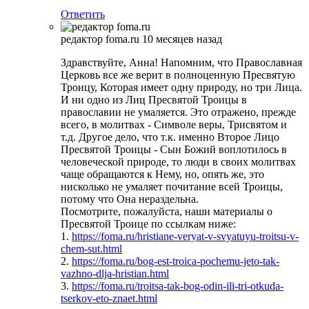
Ответить
редактор foma.ru
10 месяцев назад
Здравствуйте, Анна! Напомним, что Православная
Церковь все же верит в полноценную Пресвятую
Троицу, Которая имеет одну природу, но три Лица.
И ни одно из Лиц Пресвятой Троицы в
православии не умаляется. Это отражено, прежде
всего, в молитвах - Символе веры, Трисвятом и
т.д. Другое дело, что т.к. именно Второе Лицо
Пресвятой Троицы - Сын Божий воплотилось в
человеческой природе, то люди в своих молитвах
чаще обращаются к Нему, но, опять же, это
нисколько не умаляет почитание всей Троицы,
потому что Она нераздельна.
Посмотрите, пожалуйста, наши материалы о
Пресвятой Троице по ссылкам ниже:
1.
https://foma.ru/hristiane-veryat-v-svyatuyu-troitsu-v-
chem-sut.html
2.
https://foma.ru/bog-est-troica-pochemu-jeto-tak-
vazhno-dlja-hristian.html
3.
https://foma.ru/troitsa-tak-bog-odin-ili-tri-otkuda-
tserkov-eto-znaet.html