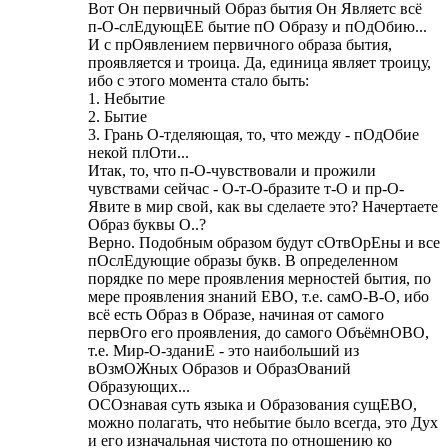
Вот Он первичный Образ бытия Он Являетс всё
п-О-слЕдующЕЕ бытие пО Образу и пОдОбию...
И с прОявлением первичного образа бытия,
проявляется и троица. Да, единица являет троицу,
ибо с этого момента стало быть:
1. Небытие
2. Бытие
3. Грань О-тделяющая, то, что между - пОдОбие
некой плОти...
Итак, то, что п-О-чувствовали и прожили
чувствами сейчас - О-т-О-бразите т-О и пр-О-
Явите в мир свой, как вы сделаете это? Начертаете
Образ буквы О..?
Верно. Подобным образом будут сОтвОрЕны и все
пОслЕдующие образы букв. В определенном
порядке по мере проявления мерностей бытия, по
мере проявления знаний ЕВО, т.е. самО-В-О, ибо
всё есть Образ в Образе, начиная от самого
первОго его проявления, до самого ОбъёмнОВО,
т.е. Мир-О-зданиЕ - это наибольший из
вОзмОЖных Образов и ОбразОваний
Образующих...
ОСОзнавая суть языка и Образования сущЕВО,
можно полагать, что небытие было всегда, это Дух
и его изначальная чистота по отношению ко