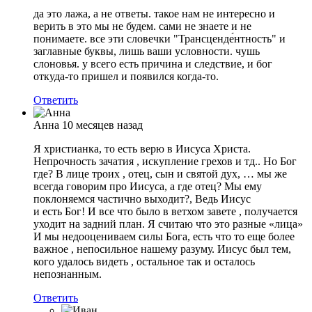
да это лажа, а не ответы. такое нам не интересно и
верить в это мы не будем. сами не знаете и не
понимаете. все эти словечки "Трансценде́нтность" и
заглавные буквы, лишь ваши условности. чушь
слоновья. у всего есть причина и следствие, и бог
откуда-то пришел и появился когда-то.
Ответить
Анна
10 месяцев назад
Я христианка, то есть верю в Иисуса Христа.
Непрочность зачатия , искупление грехов и тд.. Но Бог
где? В лице троих , отец, сын и святой дух, … мы же
всегда говорим про Иисуса, а где отец? Мы ему
поклоняемся частично выходит?, Ведь Иисус
и есть Бог! И все что было в ветхом завете , получается
уходит на задний план. Я считаю что это разные «лица»
И мы недооцениваем силы Бога, есть что то еще более
важное , непосильное нашему разуму. Иисус был тем,
кого удалось видеть , остальное так и осталось
непознанным.
Ответить