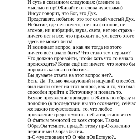
И суть в сказанном следующая: (следите за
мыслью и прОЖивайте от слова чувствами)
Иисус говорит, что Бог, это Дух.
Представьте, небытие, это тот самый чистый Дух.
Небытие, где нет ничего,: нет ни фотонов, ни
атомов, ни вибраций, звука, света, нет ни страха -
ничего нет и все, что приходит на ум, всего этого
здесь не может быть!
И возникает вопрос, а как же тогда из этого
ничего всё начало быть? Что стало тем первым?
Что должно произойти, чтобы хоть что-то начало
происходить? Когда ещё нет ничего, что могло бы
породить какое-то событие...
Вы думаете ответа на этот вопрос нет?..
Есть. Да. Только жаждующий и ищущий способен
был найти ответ на этот вопрос, как и то, что был
способен прийти к Источнику и познать то.
Всякое проявление приходит в Жизнь по образу и
подобию (в последствии вы это осознаете), сейчас
же важно почувствовать, то, что любое
проявление среди темноты небытия, становится
О-бъятым темнотой со всех сторон. Таким
ОбразОм темнота придаёт этому пр-О-явлению
первичный О-браз бытия...
п-О-чувствовали тО О чём пОвЕствую?..