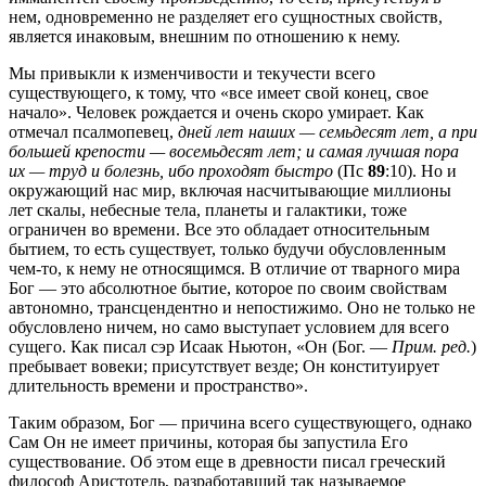
нем, одновременно не разделяет его сущностных свойств,
является инаковым, внешним по отношению к нему.
Мы привыкли к изменчивости и текучести всего
существующего, к тому, что «все имеет свой конец, свое
начало». Человек рождается и очень скоро умирает. Как
отмечал псалмопевец,
дней лет наших — семьдесят лет, а при
большей крепости — восемьдесят лет; и самая лучшая пора
их — труд и болезнь, ибо проходят быстро
(Пс
89
:10). Но и
окружающий нас мир, включая насчитывающие миллионы
лет скалы, небесные тела, планеты и галактики, тоже
ограничен во времени. Все это обладает относительным
бытием, то есть существует, только будучи обусловленным
чем-то, к нему не относящимся. В отличие от тварного мира
Бог — это абсолютное бытие, которое по своим свойствам
автономно, трансцендентно и непостижимо. Оно не только не
обусловлено ничем, но само выступает условием для всего
сущего. Как писал сэр Исаак Ньютон, «Он (Бог. —
Прим. ред.
)
пребывает вовеки; присутствует везде; Он конституирует
длительность времени и пространство».
Таким образом, Бог — причина всего существующего, однако
Сам Он не имеет причины, которая бы запустила Его
существование. Об этом еще в древности писал греческий
философ Аристотель, разработавший так называемое