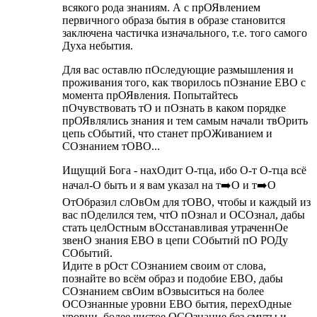
всякого рода знаниям. А с прОЯвлением
первичного образа бытия в образе становится
заключена частичка изначального, т.е. того самого
Духа небытия.
Для вас оставлю пОследующие размышления и
проживания того, как творилось пОзнание ЕВО с
момента прОЯвления. Попытайтесь
пОчувствовать тО и пОзнать в каком порядке
прОЯвлялись знания и тем самым начали твОрить
цепь сОбытий, что станет прОЖиванием и
СОзнанием тОВО...
Ищущий Бога - нахОдит О-тца, ибо О-т О-тца всё
начал-О быть и я вам указал на т➡️О и т➡️О
ОтОбразил слОвОм для тОВО, чтобы и каждый из
вас пОделился тем, чтО пОзнал и ОСОзнал, дабы
стать целОстным вОсстанавливая утраченнОе
звенО знания ЕВО в цепи СОбытий пО РОДу
СОбытий.
Идите в рОст СОзнанием своим от слова,
познайте во всём образ и подобие ЕВО, дабы
СОзнанием свОим вОзвыситься на более
ОСОзнанные уровни ЕВО бытия, перехОдные
уровни, более чистое ОСОзнание без смуты и