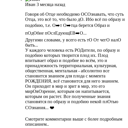
Иван
3 месяца назад
Говоря об Отце необходимо ОСОзнавать, что суть
Отца, это всё то, что было дО. Ибо всё по образу и
подобию, т.е. О➡️т О➡️тца берется Образ и
пОдОбие пОслЕдующЕВ➡️О...
Другими словами, у всего есть тО От чегО налО
быть...
У каждого человека есть РОДители, по образу и
подобию которых творится плод их. Плод
впитывает образ и подобие во всём, это и
принадлежность территориальная, культурная,
общественная, ментальная - абсолютно все
становится знанием для плода с момента
РОЖДЕНИЯ, всё становится для него знанием.
Он приходит в мир и зрит в мир, это его
мирОвОзрение, которым он напитывается,
которым он растет. Все полученные знания
становятся по образу и подобию некой плОтью
СОзнания... ❤️
Смотрите комментарии выше с более подробным
описанием..