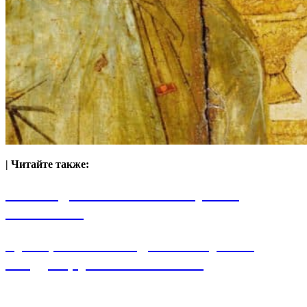
| Читайте также:
Кто создал Бога? Философские
основания
Троица: так Бог один или три? И
откуда Церковь это знает?