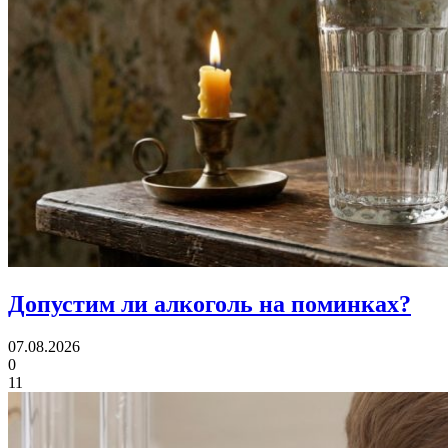
Допустим ли алкоголь
на поминках?
07.08.2026
0
11