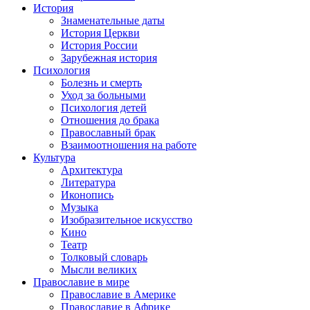
История
Знаменательные даты
История Церкви
История России
Зарубежная история
Психология
Болезнь и смерть
Уход за больными
Психология детей
Отношения до брака
Православный брак
Взаимоотношения на работе
Культура
Архитектура
Литература
Иконопись
Музыка
Изобразительное искусство
Кино
Театр
Толковый словарь
Мысли великих
Православие в мире
Православие в Америке
Православие в Африке