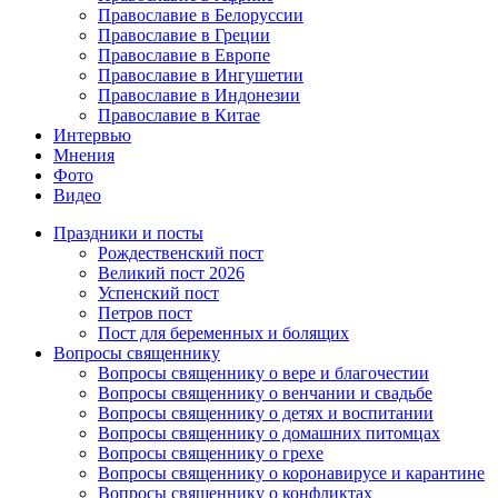
Православие в Белоруссии
Православие в Греции
Православие в Европе
Православие в Ингушетии
Православие в Индонезии
Православие в Китае
Интервью
Мнения
Фото
Видео
Праздники и посты
Рождественский пост
Великий пост 2026
Успенский пост
Петров пост
Пост для беременных и болящих
Вопросы священнику
Вопросы священнику о вере и благочестии
Вопросы священнику о венчании и свадьбе
Вопросы священнику о детях и воспитании
Вопросы священнику о домашних питомцах
Вопросы священнику о грехе
Вопросы священнику о коронавирусе и карантине
Вопросы священнику о конфликтах