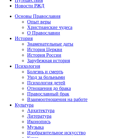
Путешествия
Новости РЖД
Основы Православия
Опыт веры
Христианские чудеса
О Православии
История
Знаменательные даты
История Церкви
История России
Зарубежная история
Психология
Болезнь и смерть
Уход за больными
Психология детей
Отношения до брака
Православный брак
Взаимоотношения на работе
Культура
Архитектура
Литература
Иконопись
Музыка
Изобразительное искусство