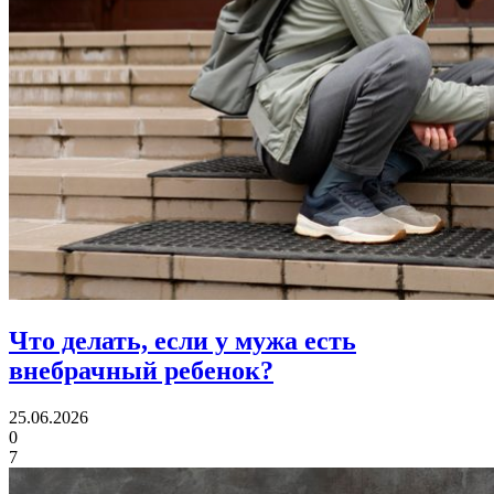
Что делать,
если у мужа есть
внебрачный ребенок?
25.06.2026
0
7