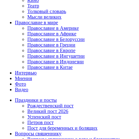
Кино
Театр
Толковый словарь
Мысли великих
Православие в мире
Православие в Америке
Православие в Африке
Православие в Белоруссии
Православие в Греции
Православие в Европе
Православие в Ингушетии
Православие в Индонезии
Православие в Китае
Интервью
Мнения
Фото
Видео
Праздники и посты
Рождественский пост
Великий пост 2026
Успенский пост
Петров пост
Пост для беременных и болящих
Вопросы священнику