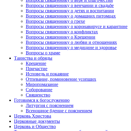
Вопросы священнику о вере и благочестии
Вопросы священнику о венчании и свадьбе
Вопросы священнику о детях и воспитании
Вопросы священнику о домашних питомцах
Вопросы священнику о грехе
Вопросы священнику о коронавирусе и карантине
Вопросы священнику о конфликтах
Вопросы священнику о Крещении
Вопросы священнику о любви и отношениях
Вопросы священнику о медицине и здоровье
Вопросы о храме
Таинства и обряды
Крещение
Причастие
Исповедь и покаяние
Отпевание, поминовение усопших
Миропомазание
Соборование
Священство
Готовимся к богослужению
Литургия с пояснением
Всенощное бдение с пояснением
Церковь Христова
Церковные документы
Церковь и Общество