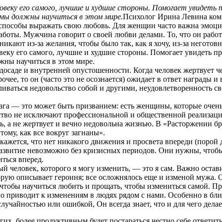
веку его самого, лучшие и худшие стороны. Помогает увидеть 
у мы должны научиться в этом мире.
Психолог Ирина Левина ком
пособы выражать свою любовь. Для женщин часто важна эмоцио
заботы. Мужчина говорит о своей любви делами. То, что он работ
икают из-за желания, чтобы было так, как я хочу, из-за неготов
еку его самого, лучшие и худшие стороны. Помогает увидеть п
жны научиться в этом мире.
досаде и внутренней опустошенности. Когда человек жертвует че
очее, то он (часто это не осознается) ожидает в ответ награды 
ливаться недовольство собой и другими, неудовлетворенность с
га — это может быть призванием: есть женщины, которые очень
ство не исключают профессиональной и общественной реализации
ть, а не жертвует и вечно недовольна жизнью. В «Расторжении б
ому, как все вокруг загнаны».
 кажется, что нет никакого движения и просвета впереди (порой 
развитие невозможно без кризисных периодов. Они нужны, чтобы
ться вперед.
й человек, которого я могу изменить, — это я сам. Важно оста
торую описывает героиня; все осложнялось еще и изменой мужа. 
, чтобы научиться любить и прощать, чтобы измениться самой. П
дно приводит к изменениям в людях рядом с нами. Особенно в бл
лучайностью или ошибкой, Он всегда знает, что и для чего делае
гих, более продуктивным будет постараться честно себе ответи