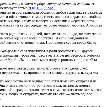
препятствия в своем сердце, которые мешают любить. А
ментирует сатью
"ОДНА ДОМА"
:
нальная составляющая общения, любовь для них выражается
ает и обеспечивает семью, и есть для него выражение любви.
ности к искреннему разговору, к настоящей жертвенности.
репятствия в своем сердце, которые мешают любить. А любовь
м-то ради высоких целей, потому что так надо, потому что он
и высокой оценки своего поступка. И если ожидания не
воей жизнью, отношениями. Происходят ссоры вроде бы на
 комфортно себя чувствуют в роли домохозяек. С другой
 женщины, если она чувствует в этом потребность. Ребенку
рака» Клайв Льюис, описывая одну героиню, говорит: «Эта
даже появляется сожаление, что сел в это суденышко),
 переосмыслить прошлое и настоящее, задуматься, куда мы
вить абсолютно бесплодные попытки изменить супруга или
Она очень сильно и остро переживала, пыталась понять
риятный парадокс заключается в том, что хотя изменить можно
изких людях, в супругах, потому что они — часть одного
т.
ть: в чем именно мой вклад в сложившуюся ситуацию (одного