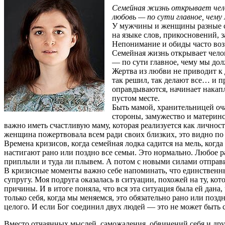
Семейная жизнь открывает чело
любовь — по сути главное, чем
У мужчины и женщины разные с
на языке слов, прикосновений, 
Непонимание и обиды часто возн
Семейная жизнь открывает челов
— по сути главное, чему мы дол
Жертва из любви не приводит к 
так решил, так делают все… и пр
оправдываются, начинает накап
пустом месте.
Быть мамой, хранительницей оча
стороны, замужество и материн
важно иметь счастливую маму, которая реализуется как личнос
женщина пожертвовала всем ради своих близких, это видно по т
Времена кризисов, когда семейная лодка садится на мель, когда
настигают рано или поздно все семьи. Это нормально. Любое 
приплыли и туда ли плывем. А потом с новыми силами отправи
В кризисные моменты важно себе напоминать, что единственны
супругу. Моя подруга оказалась в ситуации, похожей на ту, ко
причины. И в итоге поняла, что вся эта ситуация была ей дана
только себя, когда мы меняемся, это обязательно рано или поз
целого. И если Бог соединил двух людей — это не может быть с
Вместо отчаянных мыслей, саможаления, обвинений себя и дру