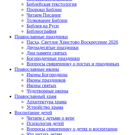
Библейская текстология
Пророки Библии
Читаем Писание
Толкование Библии
Библия на Руси
Библиография
Православные праздники
Пасха, Светлое Христово Воскресение 2026
Двунадесятые праздники
Дни памяти святых
Богородичные праздники
Вопросы священнику о постах и праздниках
Православные иконы
Иконы Богородицы
Иконы праздников
Иконы святых
Чудотворные иконы
Православный храм
Архитектура храма
Устройство храма
Воспитание детей
Читаем с детьми о вере
Психология детей
Вопросы священнику о детях и воспитании
Что читать детям