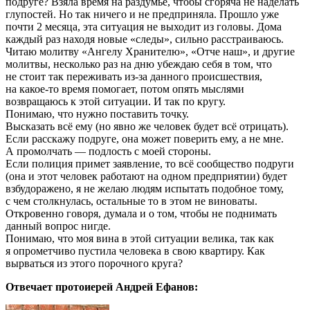
подруге? Взяла время на раздумье, чтобы сгоряча не наделать
глупостей. Но так ничего и не предприняла. Прошло уже
почти 2 месяца, эта ситуация не выходит из головы. Дома
каждый раз находя новые «следы», сильно расстраиваюсь.
Читаю молитву «Ангелу Хранителю», «Отче наш», и другие
молитвы, несколько раз на дню убеждаю себя в том, что
не стоит так переживать из-за данного происшествия,
на какое-то время помогает, потом опять мыслями
возвращаюсь к этой ситуации. И так по кругу.
Понимаю, что нужно поставить точку.
Высказать всё ему (но явно же человек будет всё отрицать).
Если расскажу подруге, она может поверить ему, а не мне.
А промолчать — подлость с моей стороны.
Если полиция примет заявление, то всё сообщество подруги
(она и этот человек работают на одном предприятии) будет
взбудоражено, я не желаю людям испытать подобное тому,
с чем столкнулась, остальные то в этом не виноваты.
Откровенно говоря, думала и о том, чтобы не поднимать
данный вопрос нигде.
Понимаю, что моя вина в этой ситуации велика, так как
я опрометчиво пустила человека в свою квартиру. Как
вырваться из этого порочного круга?
Отвечает протоиерей Андрей Ефанов: