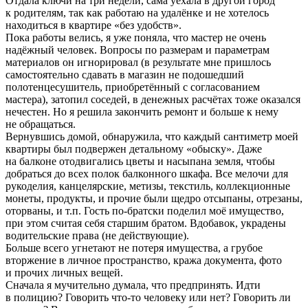
Отдала ключи на три недели, сама уехала в другой город
к родителям, так как работаю на удалёнке и не хотелось
находиться в квартире «без удобств».
Пока работы велись, я уже поняла, что мастер не очень
надёжный человек. Вопросы по размерам и параметрам
материалов он игнорировал (в результате мне пришлось
самостоятельно сдавать в магазин не подошедший
полотенцесушитель, приобретённый с согласованием
мастера), затопил соседей, в денежных расчётах тоже оказался
нечестен. Но я решила закончить ремонт и больше к нему
не обращаться.
Вернувшись домой, обнаружила, что каждый сантиметр моей
квартиры был подвержен детальному «обыску». Даже
на балконе отодвигались цветы и насыпана земля, чтобы
добраться до всех полок балконного шкафа. Все мелочи для
рукоделия, канцелярские, метизы, текстиль, коллекционные
монеты, продукты, и прочие были щедро отсыпаны, отрезаны,
оторваны, и т.п. Гость по-братски поделил моё имущество,
при этом считая себя старшим братом. Вдобавок, украдены
водительские права (не действующие).
Больше всего угнетают не потеря имущества, а грубое
вторжение в личное пространство, кража документа, фото
и прочих личных вещей.
Сначала я мучительно думала, что предпринять. Идти
в полицию? Говорить что-то человеку или нет? Говорить ли