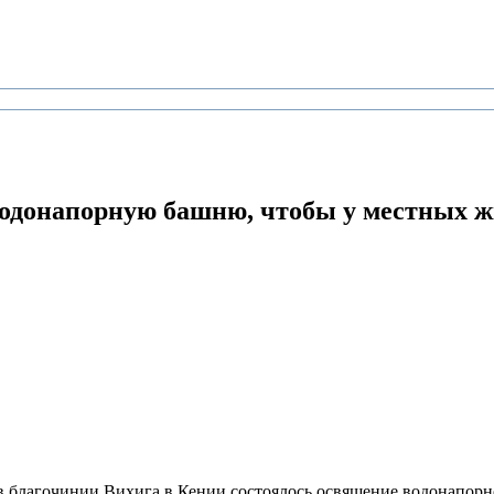
водонапорную башню,
чтобы у местных ж
 благочинии Вихига в Кении состоялось освящение водонапорн