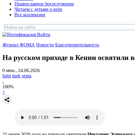
Православное богослужение
Читаем с детьми о вере
Все коллекции
Войти
Журнал ФОМА
Новости
Благотворительность
На русском приходе в Кении освятили 
0 мин., 24.06.2026
light
dark
sepia
-
100
%
+
21 июня 2026 года на приходе святителя
Нектария Эгинского
в