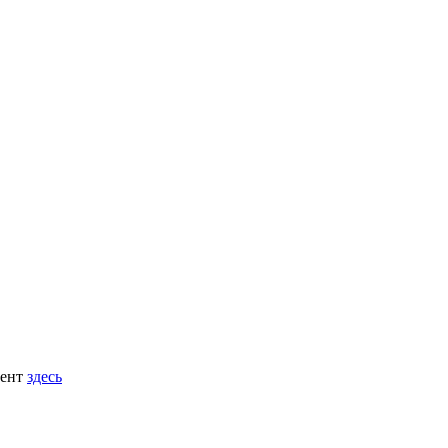
мент
здесь