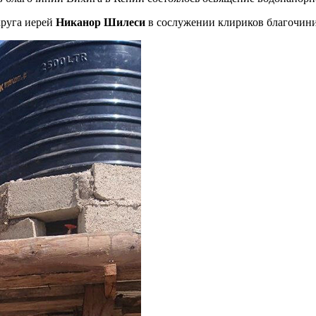
круга иерей
Никанор Шилеси
в сослужении клириков благочин