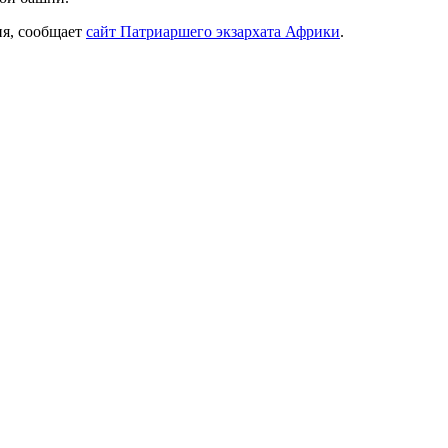
ия, сообщает
сайт Патриаршего экзархата Африки
.