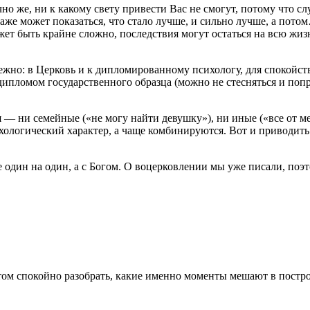
чно же, ни к какому свету привести Вас не смогут, потому что сл
даже может показаться, что стало лучше, и сильно лучше, а пото
ет быть крайне сложно, последствия могут остаться на всю жизн
надежно: в Церковь и к дипломированному психологу, для спокойс
ипломом государственного образца (можно не стесняться и попр
— ни семейные («не могу найти девушку»), ни иные («все от мен
хологический характер, а чаще комбинируются. Вот и приводит
 один на один, а с Богом. О воцерковлении мы уже писали, поэ
ом спокойно разобрать, какие именно моменты мешают в построе