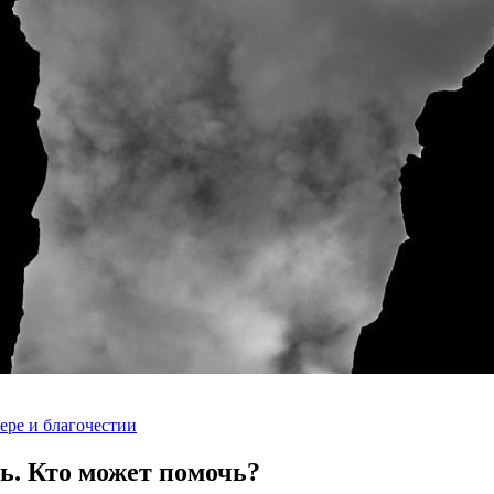
ере и благочестии
ь.
Кто может помочь?