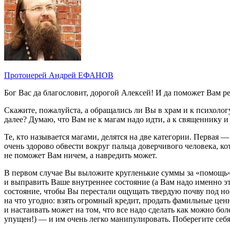
Протоиерей Андрей ЕФАНОВ
Бог Вас да благословит, дорогой Алексей! И да поможет Вам 
Скажите, пожалуйста, а обращались ли Вы в храм и к психоло
далее? Думаю, что Вам не к магам надо идти, а к священнику и
Те, кто называется магами, делятся на две категории. Первая 
очень здорово обвести вокруг пальца доверчивого человека, к
не поможет Вам ничем, а навредить может.
В первом случае Вы выложите кругленькие суммы за «помощь»,
и выправить Ваше внутреннее состояние (а Вам надо именно это,
состояние, чтобы Вы перестали ощущать твердую почву под нога
на что угодно: взять огромный кредит, продать фамильные ценн
и настаивать может на том, что все надо сделать как можно боле
упущен!) — и им очень легко манипулировать. Поберегите себя,