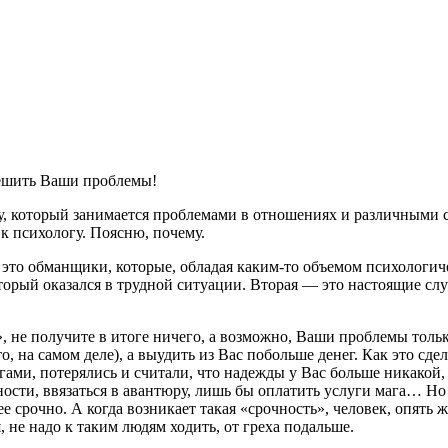
решить Ваши проблемы!
гу, который занимается проблемами в отношениях и различными
 к психологу. Поясню, почему.
— это обманщики, которые, обладая каким-то объемом психологич
оторый оказался в трудной ситуации. Вторая — это настоящие с
 не получите в итоге ничего, а возможно, Ваши проблемы толь
 на самом деле), а выудить из Вас побольше денег. Как это сдел
ми, потерялись и считали, что надежды у Вас больше никакой, к
ости, ввязаться в авантюру, лишь бы оплатить услуги мага… Но 
е срочно. А когда возникает такая «срочность», человек, опять ж
 не надо к таким людям ходить, от греха подальше.