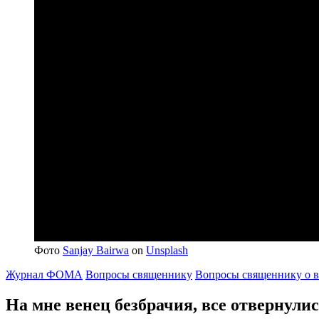
Фото
Sanjay Bairwa
on
Unsplash
Журнал ФОМА
Вопросы священнику
Вопросы священнику о в
На мне венец безбрачия, все отвернулис