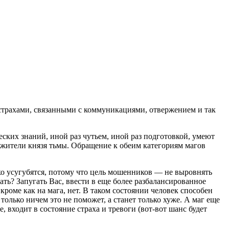
 страхами, связанными с коммуникациями, отвержением и так
еских знаний, иной раз чутьем, иной раз подготовкой, умеют
лужители князя тьмы. Обращение к обеим категориям магов
ко усугубятся, потому что цель мошенников — не выровнять
ать? Запугать Вас, ввести в еще более разбалансированное
роме как на мага, нет. В таком состоянии человек способен
только ничем это не поможет, а станет только хуже. А маг еще
е, входит в состояние страха и тревоги (вот-вот шанс будет