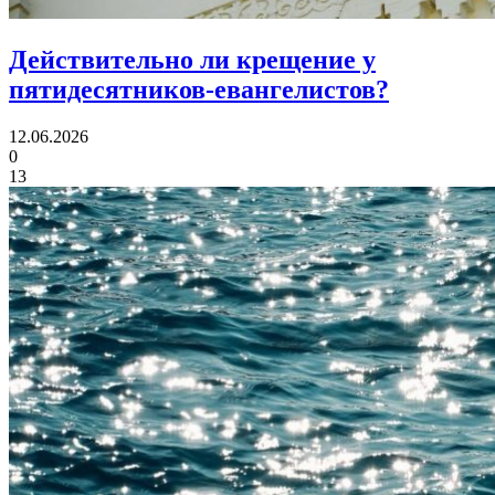
Действительно ли крещение
у
пятидесятников-евангелистов?
12.06.2026
0
13