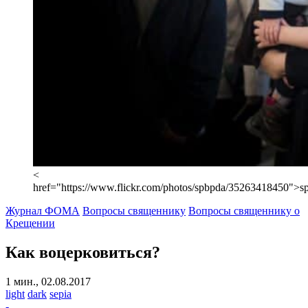
<
href="https://www.flickr.com/photos/spbpda/35263418450">s
Журнал ФОМА
Вопросы священнику
Вопросы священнику о
Крещении
Как воцерковиться?
1 мин., 02.08.2017
light
dark
sepia
-