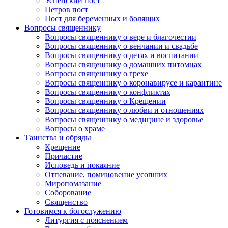
Успенский пост
Петров пост
Пост для беременных и болящих
Вопросы священнику
Вопросы священнику о вере и благочестии
Вопросы священнику о венчании и свадьбе
Вопросы священнику о детях и воспитании
Вопросы священнику о домашних питомцах
Вопросы священнику о грехе
Вопросы священнику о коронавирусе и карантине
Вопросы священнику о конфликтах
Вопросы священнику о Крещении
Вопросы священнику о любви и отношениях
Вопросы священнику о медицине и здоровье
Вопросы о храме
Таинства и обряды
Крещение
Причастие
Исповедь и покаяние
Отпевание, поминовение усопших
Миропомазание
Соборование
Священство
Готовимся к богослужению
Литургия с пояснением