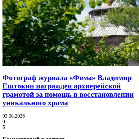
Фотограф журнала «Фома» Владимир
Ештокин награжден архиерейской
грамотой
за помощь в восстановлении
уникального храма
03.08.2026
0
5