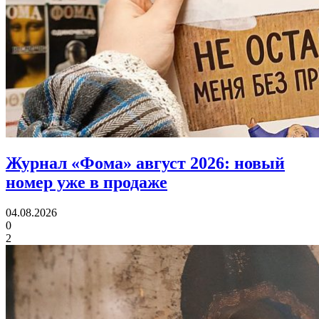
Журнал «Фома» август 2026:
новый
номер уже в продаже
04.08.2026
0
2