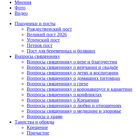
Мнения
Фото
Видео
Праздники и посты
Рождественский пост
Великий пост 2026
Успенский пост
Петров пост
Пост для беременных и болящих
Вопросы священнику
Вопросы священнику о вере и благочестии
Вопросы священнику о венчании и свадьбе
Вопросы священнику о детях и воспитании
Вопросы священнику о домашних питомцах
Вопросы священнику о грехе
Вопросы священнику о коронавирусе и карантине
Вопросы священнику о конфликтах
Вопросы священнику о Крещении
Вопросы священнику о любви и отношениях
Вопросы священнику о медицине и здоровье
Вопросы о храме
Таинства и обряды
Крещение
Причастие