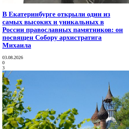
В Екатеринбурге открыли один из
самых высоких и уникальных в
России православных памятников:
он
посвящен Собору архистратига
Михаила
03.08.2026
0
3