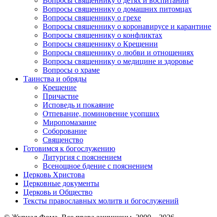
Вопросы священнику о детях и воспитании
Вопросы священнику о домашних питомцах
Вопросы священнику о грехе
Вопросы священнику о коронавирусе и карантине
Вопросы священнику о конфликтах
Вопросы священнику о Крещении
Вопросы священнику о любви и отношениях
Вопросы священнику о медицине и здоровье
Вопросы о храме
Таинства и обряды
Крещение
Причастие
Исповедь и покаяние
Отпевание, поминовение усопших
Миропомазание
Соборование
Священство
Готовимся к богослужению
Литургия с пояснением
Всенощное бдение с пояснением
Церковь Христова
Церковные документы
Церковь и Общество
Тексты православных молитв и богослужений