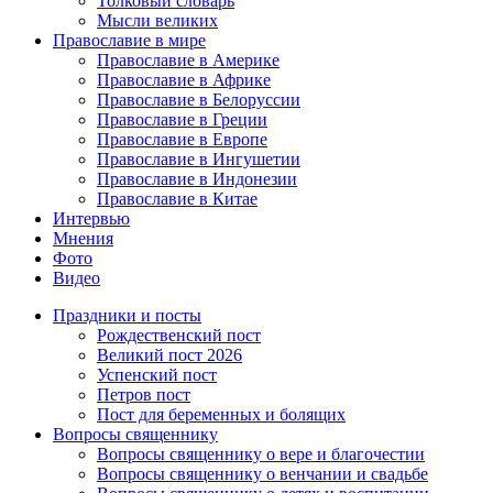
Толковый словарь
Мысли великих
Православие в мире
Православие в Америке
Православие в Африке
Православие в Белоруссии
Православие в Греции
Православие в Европе
Православие в Ингушетии
Православие в Индонезии
Православие в Китае
Интервью
Мнения
Фото
Видео
Праздники и посты
Рождественский пост
Великий пост 2026
Успенский пост
Петров пост
Пост для беременных и болящих
Вопросы священнику
Вопросы священнику о вере и благочестии
Вопросы священнику о венчании и свадьбе