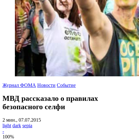
Журнал ФОМА
Новости
Событие
МВД рассказaло о правилах
безопасного селфи
2 мин., 07.07.2015
light
dark
sepia
-
100
%