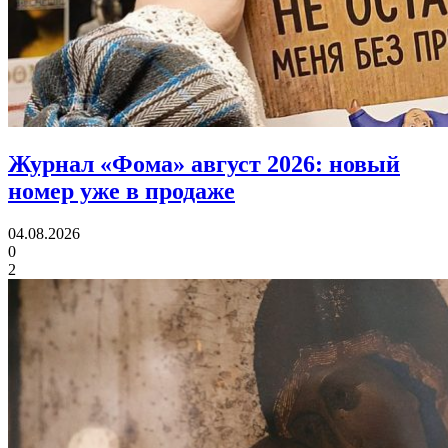
Журнал «Фома» август 2026:
новый
номер уже в продаже
04.08.2026
0
2