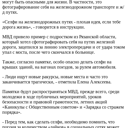
могут быть опасными для жизни. В частности, это
фотографирование себя на железнодорожном транспорте и ж/
д путях.
«Селфи на железнодорожных путях - плохая идея, если тебе
дорога жизнь», - говорится в инструкции.
МВД привело пример с подростком из Рязанской области,
который хотел сфотографировать себя на путях железной
дороги, зацепился за линию электропередачи и от удара током
упал с моста, после чего скончался в больнице.
Также, согласно памятке, особо опасно делать селфи на
крышах зданий, на вагонах поездов, за рулем автомобиля.
- Люди ищут новые ракурсы, новые места и часто это
заканчивается трагически, - отметила Елена Алексеева.
Памятки будут распространяться МВД, прежде всего, среди
молодежи в ходе публичных мероприятий, уроков
безопасности и правовой грамотности, летних акций
«Каникулы с Общественным советом» и «Зарядка со стражем
порядка».
- Перед тем, как сделать селфи, необходимо помнить, что
погоня за количеством «лайков» в социальных сетях может