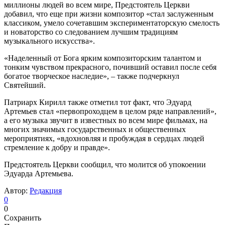
миллионы людей во всем мире, Предстоятель Церкви
добавил, что еще при жизни композитор «стал заслуженным
классиком, умело сочетавшим экспериментаторскую смелость
и новаторство со следованием лучшим традициям
музыкального искусства».
«Наделенный от Бога ярким композиторским талантом и
тонким чувством прекрасного, почивший оставил после себя
богатое творческое наследие», – также подчеркнул
Святейший.
Патриарх Кирилл также отметил тот факт, что Эдуард
Артемьев стал «первопроходцем в целом ряде направлений»,
а его музыка звучит в известных во всем мире фильмах, на
многих значимых государственных и общественных
мероприятиях, «вдохновляя и пробуждая в сердцах людей
стремление к добру и правде».
Предстоятель Церкви сообщил, что молится об упокоении
Эдуарда Артемьева.
Автор:
Редакция
0
0
Сохранить