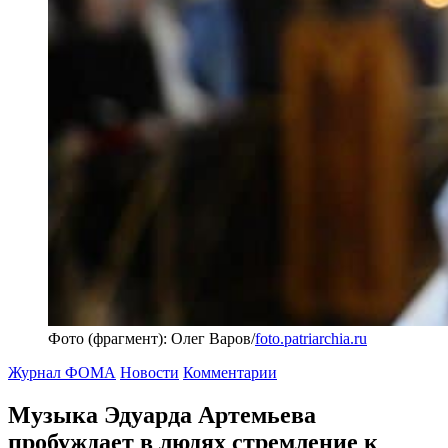
Фото (фрагмент): Олег Варов/
foto.patriarchia.ru
Журнал ФОМА
Новости
Комментарии
Музыка Эдуарда Артемьева
пробуждает в людях стремление к