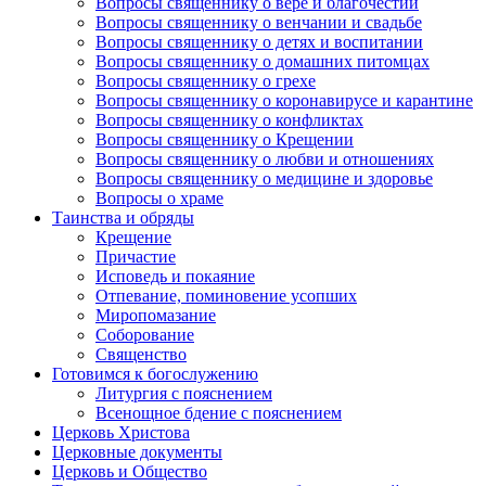
Вопросы священнику о вере и благочестии
Вопросы священнику о венчании и свадьбе
Вопросы священнику о детях и воспитании
Вопросы священнику о домашних питомцах
Вопросы священнику о грехе
Вопросы священнику о коронавирусе и карантине
Вопросы священнику о конфликтах
Вопросы священнику о Крещении
Вопросы священнику о любви и отношениях
Вопросы священнику о медицине и здоровье
Вопросы о храме
Таинства и обряды
Крещение
Причастие
Исповедь и покаяние
Отпевание, поминовение усопших
Миропомазание
Соборование
Священство
Готовимся к богослужению
Литургия с пояснением
Всенощное бдение с пояснением
Церковь Христова
Церковные документы
Церковь и Общество