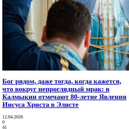
Бог рядом, даже тогда, когда кажется,
что вокруг непроглядный мрак:
в
Калмыкии отмечают 80‑летие Явления
Иисуса Христа в Элисте
12.04.2026
0
41