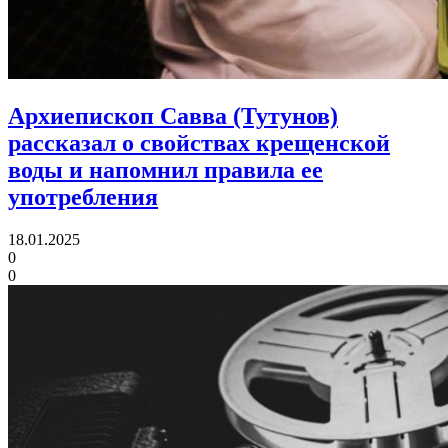
Архиепископ Савва (Тутунов)
рассказал о свойствах крещенской
воды и напомнил правила ее
употребления
18.01.2025
0
0