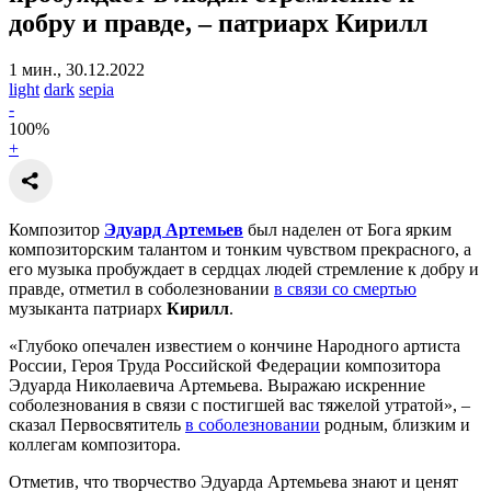
добру и правде,
– патриарх Кирилл
1 мин., 30.12.2022
light
dark
sepia
-
100
%
+
Композитор
Эдуард Артемьев
был наделен от Бога ярким
композиторским талантом и тонким чувством прекрасного, а
его музыка пробуждает в сердцах людей стремление к добру и
правде, отметил в соболезновании
в связи со смертью
музыканта патриарх
Кирилл
.
«Глубоко опечален известием о кончине Народного артиста
России, Героя Труда Российской Федерации композитора
Эдуарда Николаевича Артемьева. Выражаю искренние
соболезнования в связи с постигшей вас тяжелой утратой», –
сказал Первосвятитель
в соболезновании
родным, близким и
коллегам композитора.
Отметив, что творчество Эдуарда Артемьева знают и ценят