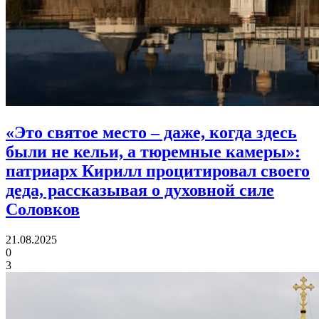
«Это святое место – даже, когда здесь
были не кельи, а тюремные камеры»:
патриарх Кирилл процитировал своего
деда, рассказывая о духовной силе
Соловков
21.08.2025
0
3