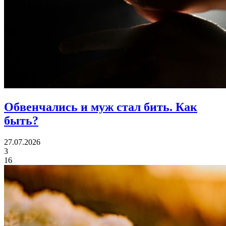
Обвенчались и муж стал бить.
Как
быть?
27.07.2026
3
16