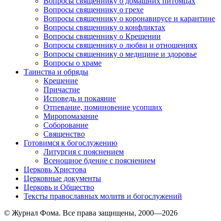
Вопросы священнику о домашних питомцах
Вопросы священнику о грехе
Вопросы священнику о коронавирусе и карантине
Вопросы священнику о конфликтах
Вопросы священнику о Крещении
Вопросы священнику о любви и отношениях
Вопросы священнику о медицине и здоровье
Вопросы о храме
Таинства и обряды
Крещение
Причастие
Исповедь и покаяние
Отпевание, поминовение усопших
Миропомазание
Соборование
Священство
Готовимся к богослужению
Литургия с пояснением
Всенощное бдение с пояснением
Церковь Христова
Церковные документы
Церковь и Общество
Тексты православных молитв и богослужений
© Журнал Фома. Все права защищены, 2000—2026