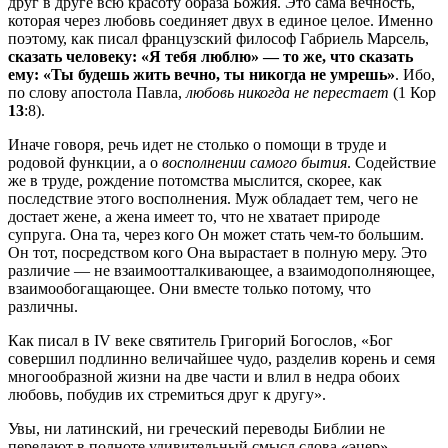
друг в друге всю красоту образа Божия. Это сама вечность,
которая через любовь соединяет двух в единое целое. Именно
поэтому, как писал французский философ Габриель Марсель,
сказать человеку: «Я тебя люблю» — то же, что сказать
ему: «Ты будешь жить вечно, ты никогда не умрешь»
. Ибо,
по слову апостола Павла,
любовь никогда не перестает
(1 Кор
13
:8).
Иначе говоря, речь идет не столько о помощи в труде и
родовой функции, а о
восполнении самого бытия
. Содействие
же в труде, рождение потомства мыслится, скорее, как
последствие этого восполнения. Муж обладает тем, чего не
достает жене, а жена имеет то, что не хватает природе
супруга. Она та, через кого Он может стать чем-то большим.
Он тот, посредством кого Она вырастает в полную меру. Это
различие — не взаимоотталкивающее, а взаимодополняющее,
взаимообогащающее. Они вместе только потому, что
различны.
Как писал в IV веке святитель Григорий Богослов, «Бог
совершил подлинно величайшее чудо, разделив корень и семя
многообразной жизни на две части и влил в недра обоих
любовь, побудив их стремиться друг к другу».
Увы, ни латинский, ни греческий переводы Библии не
передают в полноте удивительный смысл слова «эцер».