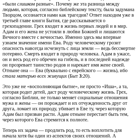
«были
слишком
разные». Почему же эта разница между
людьми, которая, согласно библейскому тексту, была задумана
Творцом, осознается нами как трагедия? Ответ находим уже в
третьей главе книги Бытия, где рассказывается о
грехопадении. Грех входит в жизнь первых людей и в мир.
Адам и его жена не устояли в любви Божией и лишаются
Вечного вместе с вечностью. Именно здесь мы впервые
узнаем значение имени Ева. Роду человеческому грозит
опасность навсегда исчезнуть с лица земли — ведь бессмертие
потеряно. Смерть входит в природу человека. Адам в ужасе,
он и весь род его обречен на гибель, и в последней надежде
он прозревает таинство родов и нарекает имя жене своей.
Отныне она — Ева (буквально с еврейского — жизнь), ибо
стала матерью всех живущих
(Быт
3
:20).
Это уже не «восполняющая бытие», не просто «Иша», а та,
которая родит детей, даст роду человеческому жизнь. Грех,
согласно Библии, не только меняет социальные отношения
мужа и жены — он порождает и их отчужденность друг от
друга, ломает их природу, убивает в Еве ту, через которую
Адам был призван расти. Адам отныне перестает быть тем,
через которого Ева стремится к полноте.
Теперь их задача — продлить род, то есть воплотить для
начала хотя бы один из аспектов своих отношений. А