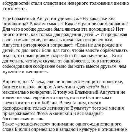
абсурдностей стали следствием неверного толкования именно
этого места.
Еще блаженный Августин удивлялся: «Ну какая же Ева
помощница? В каком смысле? Какое странное наименование!
Для чего вообще должна была явиться эта помощница? Нет
иного ответа, как только для рождения детей...» И продолжая
свое размышление, оставаясь предельно откровенным,
Августин риторически вопрошает: «Если не для рождения
детей, то для чего? Если для того, чтобы вместе обрабатывать
землю, то помощником скорее был бы дан мужчина... Если
допустить, что муж скучал от одиночества, то в интересах
собеседования сообразнее было бы жить вместе друзьям, чем
мужчине и женщине».
Впрочем, для V века, еще не знавшего женщин в политике,
бизнесе и школе, вопрос Августина «для чего?» был
максимально конкретен. К тому же Блаженный Августин не
только не знал еврейского языка, но и не был знаком с
греческим текстом Библии. Вслед за ним, имея в
распоряжении только латинскую Вульгату* того же мнения
придерживается Фома Аквинский и вся западная
богословская мысль.
Такое «специфическое» понимание одного-единственного
слова Библии определило в западной культуре и отношение к