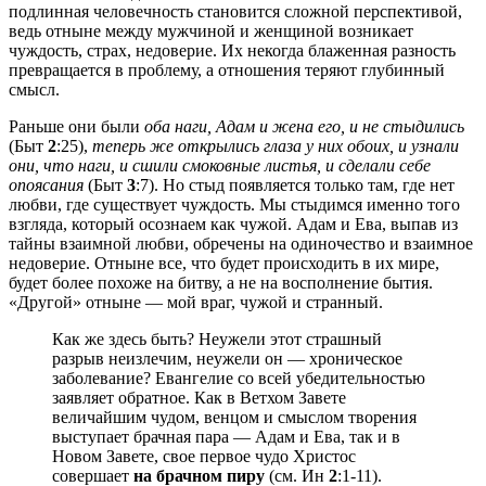
подлинная человечность становится сложной перспективой,
ведь отныне между мужчиной и женщиной возникает
чуждость, страх, недоверие. Их некогда блаженная разность
превращается в проблему, а отношения теряют глубинный
смысл.
Раньше они были
оба наги, Адам и жена его, и не стыдились
(Быт
2
:25),
теперь же открылись глаза у них обоих, и узнали
они, что наги, и сшили смоковные листья, и сделали себе
опоясания
(Быт
3
:7). Но стыд появляется только там, где нет
любви, где существует чуждость. Мы стыдимся именно того
взгляда, который осознаем как чужой. Адам и Ева, выпав из
тайны взаимной любви, обречены на одиночество и взаимное
недоверие. Отныне все, что будет происходить в их мире,
будет более похоже на битву, а не на восполнение бытия.
«Другой» отныне — мой враг, чужой и странный.
Как же здесь быть? Неужели этот страшный
разрыв неизлечим, неужели он — хроническое
заболевание? Евангелие со всей убедительностью
заявляет обратное. Как в Ветхом Завете
величайшим чудом, венцом и смыслом творения
выступает брачная пара — Адам и Ева, так и в
Новом Завете, свое первое чудо Христос
совершает
на брачном пиру
(см. Ин
2
:1-11).