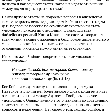
полнота и как осуществляется, каковы в идеале отношения
между двумя людьми разного пола?
Найти прямые ответы на подобные вопросы в библейском
тексте непросто, ведь перед автором Библии не стоит задача
дать подробное пособие по семейному счастью или стать
учебником психологии отношений. Однако для всех
библейских религий Книга Книг — это система координат
всей жизни, высшее откровение и бесспорное свидетельство о
мире и человеке. Значит и «искусство» человеческих
отношений, их смысл можно найти на ее страницах.
Итак, что же в Библии говорится о смысле «полового
сепаратизма»?
И сказал Господь Бог: не хорошо быть человеку
одному; сотворим ему помощника,
соответственного ему
(Быт
2
:18).
Бог Библии создает жену как «помощника» для мужа.
Наверное, в Библии нет более важного слова, когда речь идет
о тайне отношений между Адамом и Евой, чем простое —
«помощник». Однако именно этот очевидный по содержанию
фрагмент текста вызывал и вызывает до сих пор множество
вопросов и недоумений. Не говоря о том, сколько ошибок и