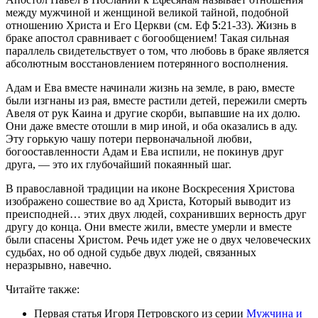
между мужчиной и женщиной великой тайной, подобной
отношению Христа и Его Церкви (см. Еф
5
:21-33). Жизнь в
браке апостол сравнивает с богообщением! Такая сильная
параллель свидетельствует о том, что любовь в браке является
абсолютным восстановлением потерянного восполнения.
Адам и Ева вместе начинали жизнь на земле, в раю, вместе
были изгнаны из рая, вместе растили детей, пережили смерть
Авеля от рук Каина и другие скорби, выпавшие на их долю.
Они даже вместе отошли в мир иной, и оба оказались в аду.
Эту горькую чашу потери первоначальной любви,
богооставленности Адам и Ева испили, не покинув друг
друга, — это их глубочайший покаянный шаг.
В православной традиции на иконе Воскресения Христова
изображено сошествие во ад Христа, Который выводит из
преисподней… этих двух людей, сохранивших верность друг
другу до конца. Они вместе жили, вместе умерли и вместе
были спасены Христом. Речь идет уже не о двух человеческих
судьбах, но об одной судьбе двух людей, связанных
неразрывно, навечно.
Читайте также:
Первая статья Игоря Петровского из серии
Мужчина и