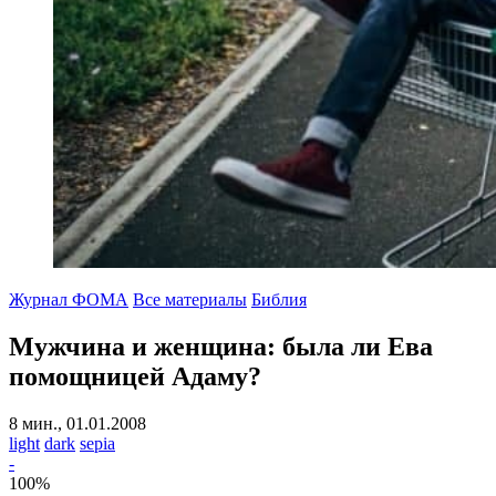
Журнал ФОМА
Все материалы
Библия
Мужчина и женщина:
была ли Ева
помощницей Адаму?
8 мин., 01.01.2008
light
dark
sepia
-
100
%