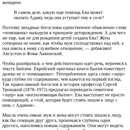
женщине.
В самом деле, какую еще помощь Ева может
оказать Адаму, ведь она уступает ему в силе?
Поэтому западные богословы единственное объяснение слову
«помощник» находили в принципе деторождения. А для чего
же еще, как не для рождения детей создана Ева? Жена
сотворена не иначе, как чтобы муж господствовал над ней, а
она имела к нему служебное отношение, — добавляют
Августин и Фома Аквинский.
Чтобы разобраться, о чем действительно идет речь, вернемся к
тексту Библии. Еврейский оригинал книги Бытия повествует
далеко не о «помощнике». Употребленное здесь слово «эцер»
куда глубже по содержанию, чем кажется на первый взгляд.
Так православный богослов и историк профессор Сергей
Троицкий (1878–1972) предлагал переводить семитское
«эцер» как «восполняющая бытие». Ева выступает не просто
помощницей, а «той, которая будет стоять лицом к лицу с
ним, с Адамом».
Мысль очень емкая: муж и жена могут стоять лицом к лицу,
как бы созерцая друг друга, проникая в глубины один
другого, наполняясь новым содержанием. Они могут видеть