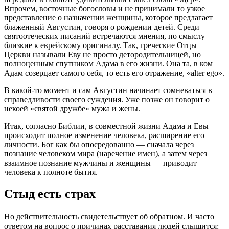
Впрочем, восточные богословы и не принимали то узкое
представление о назначении женщины, которое предлагает
блаженный Августин, говоря о рождении детей. Среди
святоотеческих писаний встречаются мнения, по смыслу
близкие к еврейскому оригиналу. Так, греческие Отцы
Церкви называли Еву не просто детородительницей, но
полноценным спутником Адама в его жизни. Она та, в ком
Адам созерцает самого себя, то есть его отражение, «alter ego».
В какой-то момент и сам Августин начинает сомневаться в
справедливости своего суждения. Уже позже он говорит о
некоей «святой дружбе» мужа и жены.
Итак, согласно Библии, в совместной жизни Адама и Евы
происходит полное изменение человека, расширение его
личности. Бог как бы опосредованно — сначала через
познание человеком мира (наречение имен), а затем через
взаимное познание мужчины и женщины — приводит
человека к полноте бытия.
Стыд есть страх
Но действительность свидетельствует об обратном. И часто
ответом на вопрос о причинах расставания людей слышится: