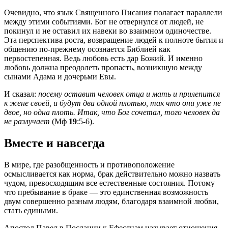
Очевидно, что язык Священного Писания полагает параллели
между этими событиями. Бог не отвернулся от людей, не
покинул и не оставил их навеки во взаимном одиночестве.
Эта перспектива роста, возвращение людей к полноте бытия и
общению по-прежнему осознается Библией как
первостепенная. Ведь любовь есть дар Божий. И именно
любовь должна преодолеть пропасть, возникшую между
сынами Адама и дочерьми Евы.
И сказал:
посему оставит человек отца и мать и прилепится
к жене своей, и будут два одной плотью, так что они уже не
двое, но одна плоть. Итак, что Бог сочетал, того человек да
не разлучает
(Мф
19
:5-6).
Вместе и навсегда
В мире, где разобщенность и противоположение
осмысливается как норма, брак действительно можно назвать
чудом, превосходящим все естественные состояния. Потому
что пребывание в браке — это единственная возможность
двум совершенно разным людям, благодаря взаимной любви,
стать едиными.
Апостол Павел в Послании к Ефесянам называет отношения