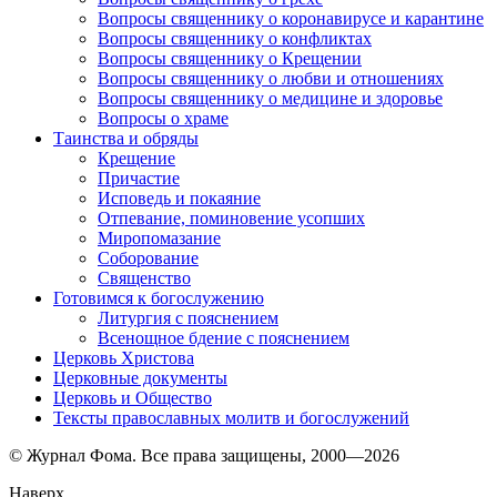
Вопросы священнику о коронавирусе и карантине
Вопросы священнику о конфликтах
Вопросы священнику о Крещении
Вопросы священнику о любви и отношениях
Вопросы священнику о медицине и здоровье
Вопросы о храме
Таинства и обряды
Крещение
Причастие
Исповедь и покаяние
Отпевание, поминовение усопших
Миропомазание
Соборование
Священство
Готовимся к богослужению
Литургия с пояснением
Всенощное бдение с пояснением
Церковь Христова
Церковные документы
Церковь и Общество
Тексты православных молитв и богослужений
© Журнал Фома. Все права защищены, 2000—2026
Наверх