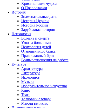
Христианские чудеса
О Православии
История
Знаменательные даты
История Церкви
История России
Зарубежная история
Психология
Болезнь и смерть
Уход за больными
Психология детей
Отношения до брака
Православный брак
Взаимоотношения на работе
Культура
Архитектура
Литература
Иконопись
Музыка
Изобразительное искусство
Кино
Театр
Толковый словарь
Мысли великих
Православие в мире