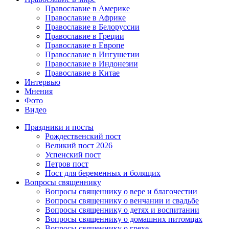
Православие в Америке
Православие в Африке
Православие в Белоруссии
Православие в Греции
Православие в Европе
Православие в Ингушетии
Православие в Индонезии
Православие в Китае
Интервью
Мнения
Фото
Видео
Праздники и посты
Рождественский пост
Великий пост 2026
Успенский пост
Петров пост
Пост для беременных и болящих
Вопросы священнику
Вопросы священнику о вере и благочестии
Вопросы священнику о венчании и свадьбе
Вопросы священнику о детях и воспитании
Вопросы священнику о домашних питомцах
Вопросы священнику о грехе