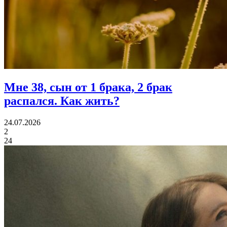
Мне 38, сын от 1 брака, 2 брак
распался.
Как жить?
24.07.2026
2
24