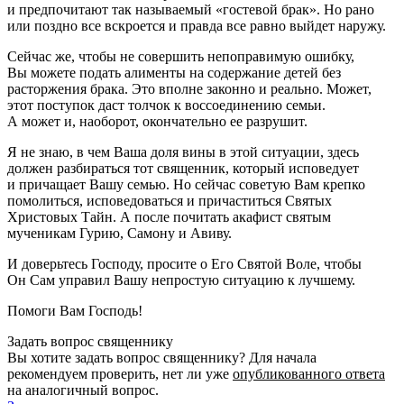
и предпочитают так называемый «гостевой брак». Но рано
или поздно все вскроется и правда все равно выйдет наружу.
Сейчас же, чтобы не совершить непоправимую ошибку,
Вы можете подать алименты на содержание детей без
расторжения брака. Это вполне законно и реально. Может,
этот поступок даст толчок к воссоединению семьи.
А может и, наоборот, окончательно ее разрушит.
Я не знаю, в чем Ваша доля вины в этой ситуации, здесь
должен разбираться тот священник, который исповедует
и причащает Вашу семью. Но сейчас советую Вам крепко
помолиться, исповедоваться и причаститься Святых
Христовых Тайн. А после почитать акафист святым
мученикам Гурию, Самону и Авиву.
И доверьтесь Господу, просите о Его Святой Воле, чтобы
Он Сам управил Вашу непростую ситуацию к лучшему.
Помоги Вам Господь!
Задать вопрос священнику
Вы хотите задать вопрос священнику? Для начала
рекомендуем проверить, нет ли уже
опубликованного ответа
на аналогичный вопрос.