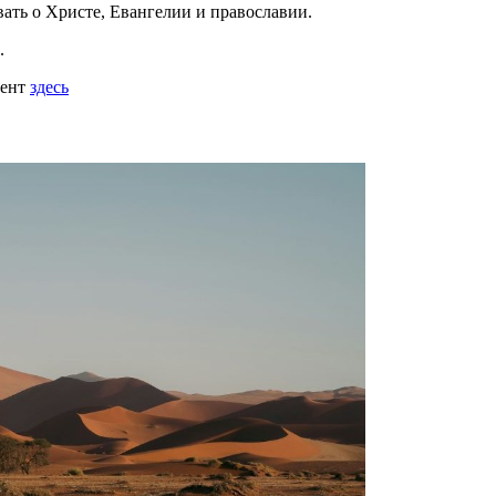
вать
о Христе, Евангелии и православии
.
.
мент
здесь