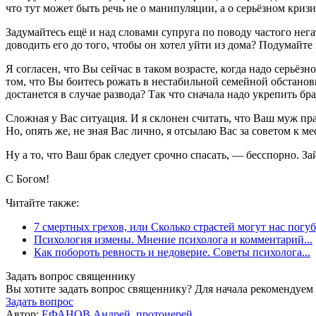
что тут может быть речь не о манипуляции, а о серьёзном кризи
Задумайтесь ещё и над словами супруга по поводу частого нега
доводить его до того, чтобы он хотел уйти из дома? Подумайте 
Я согласен, что Вы сейчас в таком возрасте, когда надо серьё
том, что Вы боитесь рожать в нестабильной семейной обстановк
достанется в случае развода? Так что сначала надо укрепить б
Сложная у Вас ситуация. И я склонен считать, что Ваш муж прав
Но, опять же, не зная Вас лично, я отсылаю Вас за советом к м
Ну а то, что Ваш брак следует срочно спасать, — бесспорно. За
С Богом!
Читайте также:
7 смертных грехов, или Сколько страстей могут нас погуби
Психология измены. Мнение психолога и комментарий...
Как побороть ревность и недоверие. Советы психолога...
Задать вопрос священнику
Вы хотите задать вопрос священнику? Для начала рекомендуем
Задать вопрос
Автор:
ЕФАНОВ Андрей, протоиерей