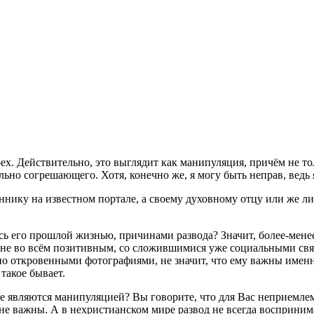
ех. Действительно, это выглядит как манипуляция, причём не то
ально согрешающего. Хотя, конечно же, я могу быть неправ, ведь 
ннику на известном портале, а своему духовному отцу или же л
ь его прошлой жизнью, причинами развода? Значит, более-менее
 не во всём позитивным, со сложившимися уже социальными свя
но откровенными фотографиями, не значит, что ему важны именн
такое бывает.
е являются манипуляцией? Вы говорите, что для Вас неприемлем
 важны. А в нехристианском мире развод не всегда воспринимае