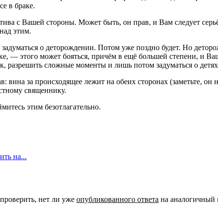
се в браке.
тива с Вашей стороны. Может быть, он прав, и Вам следует серь
над этим.
зно задуматься о деторождении. Потом уже поздно будет. Но дето
е, — этого может бояться, причём в ещё большей степени, и Ваш 
рак, разрешить сложные моменты и лишь потом задуматься о детях
: вина за происходящее лежит на обеих сторонах (заметьте, он н
естному священнику.
ймитесь этим безотлагательно.
ть на...
 проверить, нет ли уже
опубликованного ответа
на аналогичный 