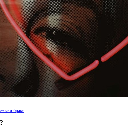
емье и браке
?