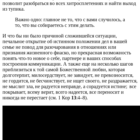
позволит разобраться во всех хитросплетениях и найти выход
из тупика.
Важно одно: главное не то, что с вами случилось, а
то, что вы собираетесь с этим делать.
И что бы ни было причиной сложившейся ситуации,
печальное открытие об истинном положении дел в вашей
семье не повод для разочарования в отношениях или
признания жизненного фиаско, но прекрасная возможность
понять что-то новое о себе, партнере и ваших способах
построения коммуникации. А также еще на несколько шагов
приблизиться к той самой Божественной любви, которая
долготерпит, милосердствует, не завидует, не превозносится,
не гордится, не бесчинствует, не ищет своего, не раздражается,
не мыслит зла, не радуется неправде, а сорадуется истине; все
покрывает, всему верит, всего надеется, все переносит и
никогда не перестает (см. 1 Кор
13
:4‒8).