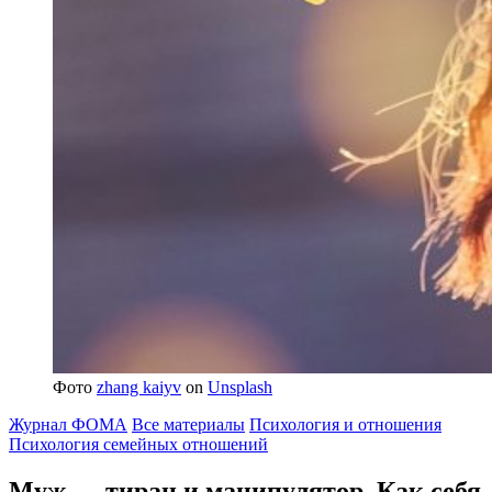
Фото
zhang kaiyv
on
Unsplash
Журнал ФОМА
Все материалы
Психология и отношения
Психология семейных отношений
Муж ― тиран и манипулятор.
Как себя