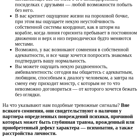
посиделках с друзьями ― любой возможности побыть
без него.
В вас крепнет ощущение жизни на пороховой бочке,
при этом вы ощущаете некую неустойчивость
собственной системы координат, как в шторм на
корабле, когда линия горизонта пребывает в постоянном
движении и верх и низ периодически будто меняются
местами.
Возможно, у вас возникают сомнения в собственной
адекватности, и все чаще хочется попросить знакомых
подтвердить вашу нормальность.
Вы можете ощущать некую раздвоенность,
амбивалентность: сегодня вы общаетесь с адекватным,
любящим, способным к диалогу человеком, а завтра на
смену ему приходит монстр, с которым не то что
невозможно договориться ― от которого хочется бежать
без оглядки.
На что указывают нам подобные тревожные сигналы?
Вне
всякого сомнения, они свидетельствуют о наличии у
партнера определенных повреждений психики, причиной
которых может быть глубинная травма, врожденный или
приобретенный дефект характера ― психопатия, а также
расстройства личности.