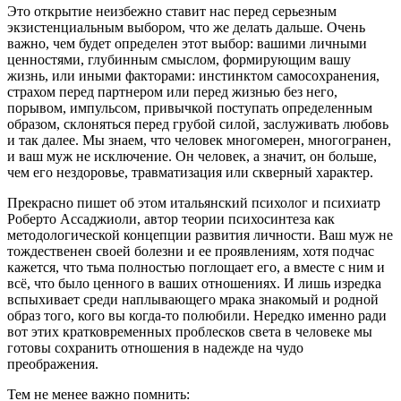
Это открытие неизбежно ставит нас перед серьезным
экзистенциальным выбором, что же делать дальше. Очень
важно, чем будет определен этот выбор: вашими личными
ценностями, глубинным смыслом, формирующим вашу
жизнь, или иными факторами: инстинктом самосохранения,
страхом перед партнером или перед жизнью без него,
порывом, импульсом, привычкой поступать определенным
образом, склоняться перед грубой силой, заслуживать любовь
и так далее. Мы знаем, что человек многомерен, многогранен,
и ваш муж не исключение. Он человек, а значит, он больше,
чем его нездоровье, травматизация или скверный характер.
Прекрасно пишет об этом итальянский психолог и психиатр
Роберто Ассаджиоли, автор теории психосинтеза как
методологической концепции развития личности. Ваш муж не
тождественен своей болезни и ее проявлениям, хотя подчас
кажется, что тьма полностью поглощает его, а вместе с ним и
всё, что было ценного в ваших отношениях. И лишь изредка
вспыхивает среди наплывающего мрака знакомый и родной
образ того, кого вы когда-то полюбили. Нередко именно ради
вот этих кратковременных проблесков света в человеке мы
готовы сохранить отношения в надежде на чудо
преображения.
Тем не менее важно помнить: