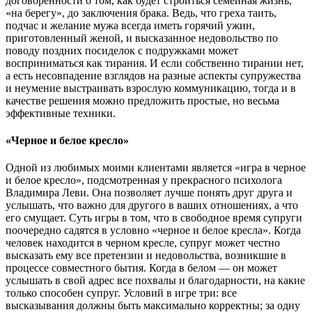
договоренности о том, как будет строиться семейная жизнь,
«на берегу», до заключения брака. Ведь, что греха таить,
подчас и желание мужа всегда иметь горячий ужин,
приготовленный женой, и высказанное недовольство по
поводу поздних посиделок с подружками может
восприниматься как тирания. И если собственно тирании нет,
а есть несовпадение взглядов на разные аспекты супружества
и неумение выстраивать взрослую коммуникацию, тогда и в
качестве решения можно предложить простые, но весьма
эффективные техники.
«Черное и белое кресло»
Одной из любимых моими клиентами является «игра в черное
и белое кресло», подсмотренная у прекрасного психолога
Владимира Леви. Она позволяет лучше понять друг друга и
услышать, что важно для другого в ваших отношениях, а что
его смущает. Суть игры в том, что в свободное время супруги
поочередно садятся в условно «черное и белое кресла». Когда
человек находится в черном кресле, супруг может честно
высказать ему все претензии и недовольства, возникшие в
процессе совместного бытия. Когда в белом ― он может
услышать в свой адрес все похвалы и благодарности, на какие
только способен супруг. Условий в игре три: все
высказывания должны быть максимально корректны; за одну