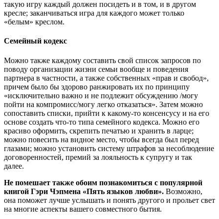
такую игру каждый должен посидеть и в том, и в другом
кресле; заканчиваться игра для каждого может только
«белым» креслом.
Семейный кодекс
Можно также каждому составить свой список запросов по
поводу организации жизни семьи вообще и поведения
партнера в частности, а также собственных «прав и свобод»,
причем было бы здорово ранжировать их по принципу
«исключительно важно и не подлежит обсуждению /могу
пойти на компромисс/могу легко отказаться». Затем можно
сопоставить списки, прийти к какому-то консенсусу и на его
основе создать что-то типа семейного кодекса. Можно его
красиво оформить, скрепить печатью и хранить в ларце;
можно повесить на видное место, чтобы всегда был перед
глазами; можно установить систему штрафов за несоблюдение
договоренностей, премий за лояльность к супругу и так
далее.
Не помешает также обоим познакомиться с популярной
книгой Гэри Чэпмена «Пять языков любви».
Возможно,
она поможет лучше услышать и понять другого и прольет свет
на многие аспекты вашего совместного бытия.