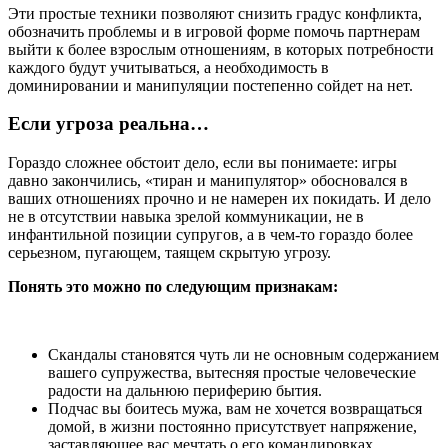
Эти простые техники позволяют снизить градус конфликта,
обозначить проблемы и в игровой форме помочь партнерам
выйти к более взрослым отношениям, в которых потребности
каждого будут учитываться, а необходимость в
доминировании и манипуляции постепенно сойдет на нет.
Если угроза реальна…
Гораздо сложнее обстоит дело, если вы понимаете: игры
давно закончились, «тиран и манипулятор» обосновался в
ваших отношениях прочно и не намерен их покидать. И дело
не в отсутствии навыка зрелой коммуникации, не в
инфантильной позиции супругов, а в чем-то гораздо более
серьезном, пугающем, таящем скрытую угрозу.
Понять это можно по следующим признакам:
Скандалы становятся чуть ли не основным содержанием
вашего супружества, вытесняя простые человеческие
радости на дальнюю периферию бытия.
Подчас вы боитесь мужа, вам не хочется возвращаться
домой, в жизни постоянно присутствует напряжение,
заставляющее вас мечтать о его командировках,