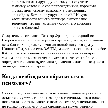
«носить тяготы друг друга», кому вы служите ―
земному человеку с его повреждениями, пороками
и страстями, своему комфорту в отношениях ―
или образу Божию в супруге и в себе? Какую
часть личности вашего партнера питает ваше
терпение, что вы «кормите» собой: его здоровье
или его болезнь?
Создатель логотерапии Виктор Франкл, прошедший во
Второй мировой войне через четыре концлагеря, потерявший
всех близких, нередко упоминал полюбившуюся фразу
Ницше: «Тот, у кого есть ЗАЧЕМ, может вынести почти любое
КАК». Так вот именно ваш осознанный ответ на вопрос
«зачем я остаюсь с этим человеком» в значительной степени
определит то, какой будет ваша дальнейшая жизнь. Но даже и
он не даст никаких гарантий.
Когда необходимо обратиться к
психологу?
Скажу сразу: вне зависимости от вашего решения уйти или
остаться с мужем, личность которого изменила, а то и вовсе
поглотила болезнь, работа с психологом будет необходима. И
не только потому, что лишь специалист может реально