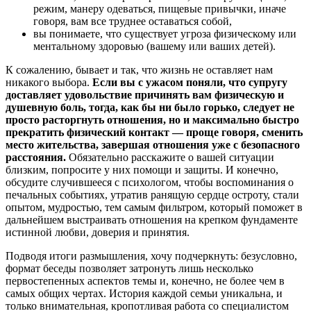
режим, манеру одеваться, пищевые привычки, иначе
говоря, вам все труднее оставаться собой,
вы понимаете, что существует угроза физическому или
ментальному здоровью (вашему или ваших детей).
К сожалению, бывает и так, что жизнь не оставляет нам
никакого выбора.
Если вы с ужасом поняли, что супругу
доставляет удовольствие причинять вам физическую и
душевную боль, тогда, как бы ни было горько, следует не
просто расторгнуть отношения, но и максимально быстро
прекратить физический контакт ― проще говоря, сменить
место жительства, завершая отношения уже с безопасного
расстояния.
Обязательно расскажите о вашей ситуации
близким, попросите у них помощи и защиты. И конечно,
обсудите случившееся с психологом, чтобы воспоминания о
печальных событиях, утратив ранящую сердце остроту, стали
опытом, мудростью, тем самым фильтром, который поможет в
дальнейшем выстраивать отношения на крепком фундаменте
истинной любви, доверия и принятия.
Подводя итоги размышления, хочу подчеркнуть: безусловно,
формат беседы позволяет затронуть лишь несколько
первостепенных аспектов темы и, конечно, не более чем в
самых общих чертах. История каждой семьи уникальна, и
только внимательная, кропотливая работа со специалистом