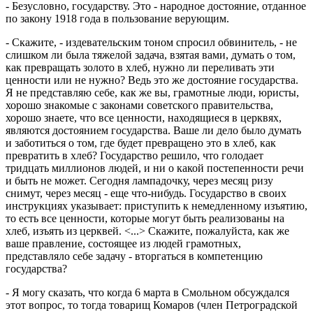
- Безусловно, государству. Это - народное достояние, отданное
по закону 1918 года в пользование верующим.
- Скажите, - издевательским тоном спросил обвинитель, - не
слишком ли была тяжелой задача, взятая вами, думать о том,
как превращать золото в хлеб, нужно ли переливать эти
ценности или не нужно? Ведь это же достояние государства.
Я не представляю себе, как же вы, грамотные люди, юристы,
хорошо знакомые с законами советского правительства,
хорошо знаете, что все ценности, находящиеся в церквях,
являются достоянием государства. Ваше ли дело было думать
и заботиться о том, где будет превращено это в хлеб, как
превратить в хлеб? Государство решило, что голодает
тридцать миллионов людей, и ни о какой постепенности речи
и быть не может. Сегодня лампадочку, через месяц ризу
снимут, через месяц - еще что-нибудь. Государство в своих
инструкциях указывает: приступить к немедленному изъятию,
то есть все ценности, которые могут быть реализованы на
хлеб, изъять из церквей. <...> Скажите, пожалуйста, как же
ваше правление, состоящее из людей грамотных,
представляло себе задачу - вторгаться в компетенцию
государства?
- Я могу сказать, что когда 6 марта в Смольном обсуждался
этот вопрос, то тогда товарищ Комаров (член Петроградской