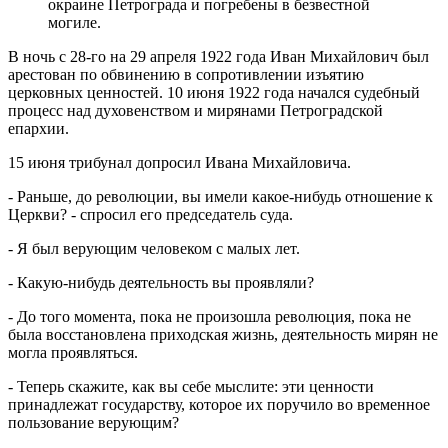
окраине Петрограда и погребены в безвестной
могиле.
В ночь с 28-го на 29 апреля 1922 года Иван Михайлович был
арестован по обвинению в сопротивлении изъятию
церковных ценностей. 10 июня 1922 года начался судебный
процесс над духовенством и мирянами Петро­градской
епархии.
15 июня трибунал допросил Ивана Михайловича.
- Раньше, до революции, вы имели какое-нибудь отношение к
Церкви? - спросил его председатель суда.
- Я был верующим человеком с малых лет.
- Какую-нибудь деятельность вы проявляли?
- До того момента, пока не произошла революция, пока не
была восстановлена приходская жизнь, деятельность мирян не
могла проявляться.
- Теперь скажите, как вы себе мыслите: эти ценности
принадлежат государству, которое их поручило во временное
пользование верующим?