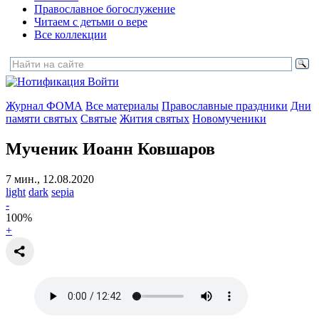
Православное богослужение
Читаем с детьми о вере
Все коллекции
Войти
Журнал ФОМА
Все материалы
Православные праздники
Дни
памяти святых
Святые
Жития святых
Новомученики
Мученик Иоанн Ковшаров
7 мин., 12.08.2020
light
dark
sepia
-
100
%
+