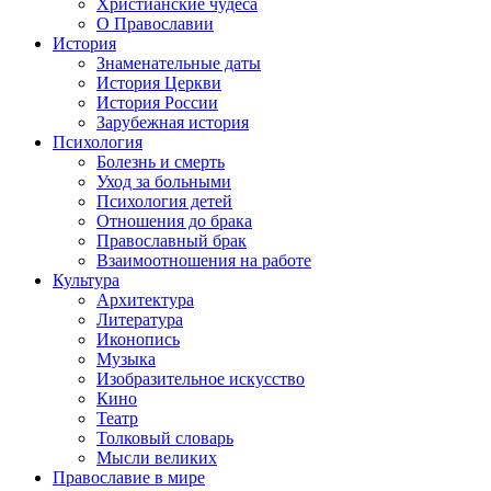
Христианские чудеса
О Православии
История
Знаменательные даты
История Церкви
История России
Зарубежная история
Психология
Болезнь и смерть
Уход за больными
Психология детей
Отношения до брака
Православный брак
Взаимоотношения на работе
Культура
Архитектура
Литература
Иконопись
Музыка
Изобразительное искусство
Кино
Театр
Толковый словарь
Мысли великих
Православие в мире