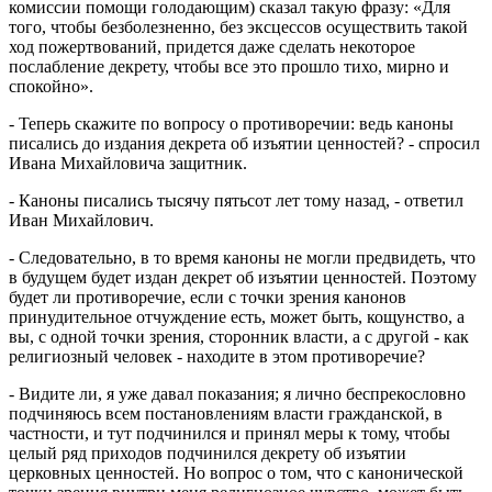
комиссии помощи голодающим) сказал такую фразу: «Для
того, чтобы безболезненно, без эксцессов осуществить такой
ход пожертвований, придется даже сделать некоторое
послабление декрету, чтобы все это прошло тихо, мирно и
спокойно».
- Теперь скажите по вопросу о противоречии: ведь каноны
писались до издания декрета об изъятии ценностей? - спросил
Ивана Михайловича защитник.
- Каноны писались тысячу пятьсот лет тому назад, - ответил
Иван Михайлович.
- Следовательно, в то время каноны не могли предвидеть, что
в будущем будет издан декрет об изъятии ценностей. Поэтому
будет ли противоречие, если с точки зрения канонов
принудительное отчуждение есть, может быть, кощунство, а
вы, с одной точки зрения, сторонник власти, а с другой - как
религиозный человек - находите в этом противоречие?
- Видите ли, я уже давал показания; я лично беспрекословно
подчиняюсь всем постановлениям власти гражданской, в
частности, и тут подчинился и принял меры к тому, чтобы
целый ряд приходов подчинился декрету об изъятии
церковных ценностей. Но вопрос о том, что с канонической