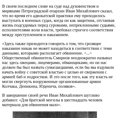
В своем последнем слове на суде над духовенством и
мирянами Петроградской епархии Иван Михайлович сказал,
что во время его адвокатской практики ему приходилось
выступать в военных судах, когда он как защитник, отстаивая
жизнь подсудимых перед суровыми, непреклонными судьями,
исполнителями воли власти, требовал строгого соответствия
между преступлением и наказанием.
«Здесь также приходится говорить о том, что грозящее
наказание никак не может находиться в соответствии с теми
данными, которыми располагает обвинение. <...>
Общественный обвинитель Смирнов неоднократно называл
нас здесь лжецами, лицемерами, обманщиками, но он нас
должен бы был назвать сумасшедшими, если бы мы вздумали
начать войну с советской властью с целью ее свержения с
армией баб и подростков. И это после того, как эту власть не
могли свергнуть вооруженные организованные армии
Колчака, Деникина, Юденича, поляков».
В завершение своей речи Иван Михайлович шутливо
добавил: «Для братской могилы в шестнадцать человек
материала для обвинения мало».