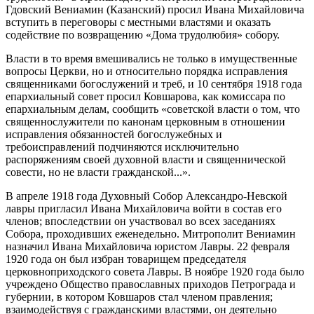
Гдовский Вениамин (Казанский) просил Ивана Михайловича
вступить в переговоры с местными властями и оказать
содействие по возвращению «Дома трудолюбия» собору.
Власти в то время вмешивались не только в имущественные
вопросы Церкви, но и относительно порядка исправления
священниками богослужений и треб, и 10 сентября 1918 года
епархиальный совет просил Ковшарова, как комиссара по
епархиальным делам, сообщить «советской власти о том, что
священнослужители по канонам церковным в отношении
исправления обязанностей богослужебных и
требоисправлений подчиняются исключительно
распоряжениям своей духовной власти и священнической
совести, но не власти гражданской...».
В апреле 1918 года Духовный Собор Александро-Невской
лавры пригласил Ивана Михайловича войти в состав его
членов; впоследствии он участвовал во всех заседаниях
Собора, проходивших еженедельно. Митрополит Вениамин
назначил Ивана Михайловича юристом Лавры. 22 февраля
1920 года он был избран товарищем председателя
церковноприходского совета Лавры. В ноябре 1920 года было
учреждено Общество православных приходов Петрограда и
губернии, в котором Ковшаров стал членом правления;
взаимодействуя с гражданскими властями, он деятельно