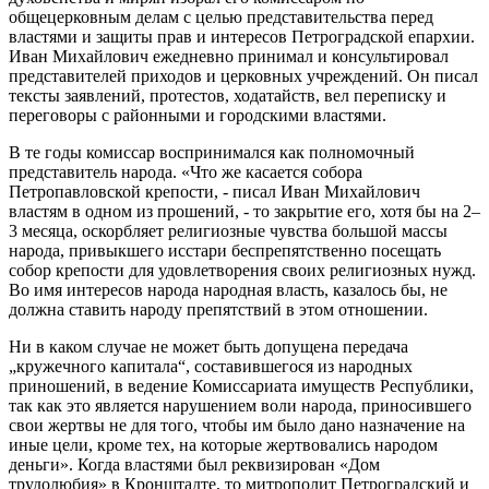
общецерковным делам с целью представительства перед
властями и защиты прав и интересов Петроградской епархии.
Иван Михайлович ежедневно принимал и консультировал
представителей приходов и церковных учреждений. Он писал
тексты заявлений, протестов, ходатайств, вел переписку и
переговоры с районными и городскими властями.
В те годы комиссар воспринимался как полномочный
представитель народа. «Что же касается собора
Петропавловской крепости, - писал Иван Михайлович
властям в одном из прошений, - то закрытие его, хотя бы на 2–
3 месяца, оскорбляет религиозные чувства большой массы
народа, привыкшего исстари беспрепятственно посещать
собор крепости для удовлетворения своих религиозных нужд.
Во имя интересов народа народная власть, казалось бы, не
должна ставить народу препятствий в этом отношении.
Ни в каком случае не может быть допущена передача
„кружечного капитала“, составившегося из народных
приношений, в ведение Комиссариата имуществ Республики,
так как это является нарушением воли народа, приносившего
свои жертвы не для того, чтобы им было дано назначение на
иные цели, кроме тех, на которые жертвовались народом
деньги». Когда властями был реквизирован «Дом
трудолюбия» в Кронштадте, то митрополит Петроградский и