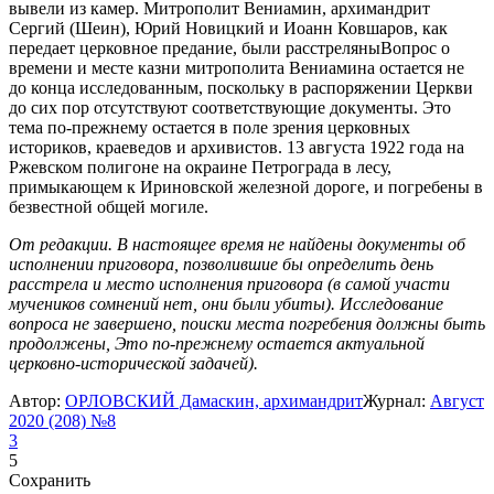
вывели из камер. Митрополит Вениамин, архимандрит
Сергий (Шеин), Юрий Новицкий и Иоанн Ковшаров, как
передает церковное предание,
были расстреляны
Вопрос о
времени и месте казни митрополита Вениамина остается не
до конца исследованным, поскольку в распоряжении Церкви
до сих пор отсутствуют соответствующие документы. Это
тема по-прежнему остается в поле зрения церковных
историков, краеведов и архивистов.
13 августа 1922 года на
Ржевском полигоне на окраине Петрограда в лесу,
примыкающем к Ириновской железной дороге, и погребены в
безвестной общей могиле.
От редакции. В настоящее время не найдены документы об
исполнении приговора, позволившие бы определить день
расстрела и место исполнения приговора (в самой участи
мучеников сомнений нет, они были убиты). Исследование
вопроса не завершено, поиски места погребения должны быть
продолжены, Это по-прежнему остается актуальной
церковно-исторической задачей).
Автор:
ОРЛОВСКИЙ Дамаскин, архимандрит
Журнал:
Август
2020 (208) №8
3
5
Сохранить