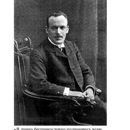
«Я лично беспрекословно подчиняюсь всем