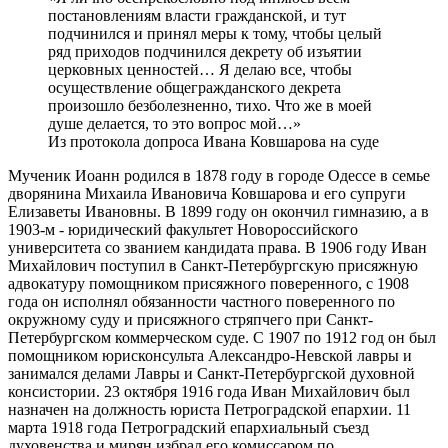
постановлениям власти гражданской, и тут
подчинился и принял меры к тому, чтобы целый
ряд приходов подчинился декрету об изъятии
церковных ценностей… Я делаю все, чтобы
осуществление общегражданского декрета
произошло безболезненно, тихо. Что же в моей
душе делается, то это вопрос мой…»
Из протокола допроса Ивана Ковшарова на суде
Мученик Иоанн родился в 1878 году в городе Одессе в семье
дворянина Михаила Ивановича Ковшарова и его супруги
Елизаветы Ивановны. В 1899 году он окончил гимназию, а в
1903-м - юридический факультет Новороссийского
университета со званием кандидата права. В 1906 году Иван
Михайлович поступил в Санкт-Петербургскую присяжную
адвокатуру помощником присяжного поверенного, с 1908
года он исполнял обязанности частного поверенного по
окружному суду и присяжного стряпчего при Санкт-
Петербургском коммерческом суде. С 1907 по 1912 год он был
помощником юрисконсульта Александро-Невской лавры и
занимался делами Лавры и Санкт-Петербургской духовной
консистории. 23 октября 1916 года Иван Михайлович был
назначен на должность юриста Петро­градской епархии. 11
марта 1918 года Петроградский епархиальный съезд
духовенства и мирян избрал его комиссаром по