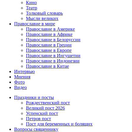
Кино
Театр
Толковый словарь
Мысли великих
Православие в мире
Православие в Америке
Православие в Африке
Православие в Белоруссии
Православие в Греции
Православие в Европе
Православие в Ингушетии
Православие в Индонезии
Православие в Китае
Интервью
Мнения
Фото
Видео
Праздники и посты
Рождественский пост
Великий пост 2026
Успенский пост
Петров пост
Пост для беременных и болящих
Вопросы священнику