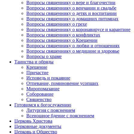
Вопросы священнику о вере и благочестии
Вопросы священнику о венчании и свадьбе
Вопросы священнику о детях и воспитании
Вопросы священнику о домашних питомцах
Вопросы священнику о грехе
Вопросы священнику о коронавирусе и карантине
Вопросы священнику о конфликтах
Вопросы священнику о Крещении
Вопросы священнику о любви и отношениях
Вопросы священнику о медицине и здоровье
Вопросы о храме
Таинства и обряды
Крещение
Причастие
Исповедь и покаяние
Отпевание, поминовение усопших
Миропомазание
Соборование
Священство
Готовимся к богослужению
Литургия с пояснением
Всенощное бдение с пояснением
Церковь Христова
Церковные документы
Церковь и Общество