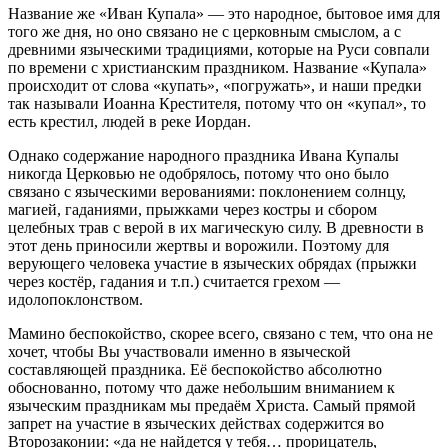
Название же «Иван Купала» — это народное, бытовое имя для
того же дня, но оно связано не с церковным смыслом, а с
древними языческими традициями, которые на Руси совпали
по времени с христианским праздником. Название «Купала»
происходит от слова «купать», «погружать», и наши предки
так называли Иоанна Крестителя, потому что он «купал», то
есть крестил, людей в реке Иордан.
Однако содержание народного праздника Ивана Купалы
никогда Церковью не одобрялось, потому что оно было
связано с языческими верованиями: поклонением солнцу,
магией, гаданиями, прыжками через костры и сбором
целебных трав с верой в их магическую силу. В древности в
этот день приносили жертвы и ворожили. Поэтому для
верующего человека участие в языческих обрядах (прыжки
через костёр, гадания и т.п.) считается грехом —
идолопоклонством.
Мамино беспокойство, скорее всего, связано с тем, что она не
хочет, чтобы Вы участвовали именно в языческой
составляющей праздника. Её беспокойство абсолютно
обоснованно, потому что даже небольшим вниманием к
языческим праздникам мы предаём Христа. Самый прямой
запрет на участие в языческих действах содержится во
Второзаконии: «да не найдется у тебя… прорицатель,