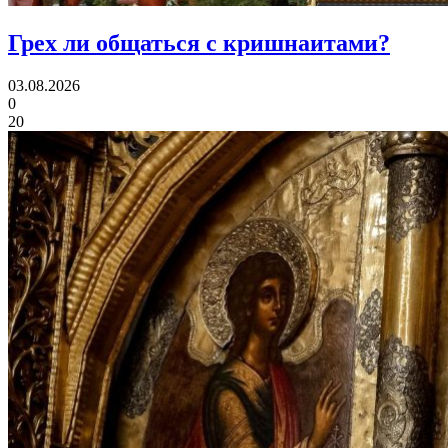
Грех ли
общаться с кришнаитами?
03.08.2026
0
20