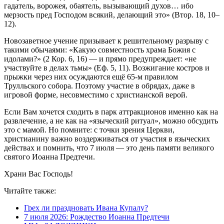
гадатель, ворожея, обаятель, вызывающий духов… ибо
мерзость пред Господом всякий, делающий это» (Втор. 18, 10–
12).
Новозаветное учение призывает к решительному разрыву с
такими обычаями: «Какую совместность храма Божия с
идолами?» (2 Кор. 6, 16) — и прямо предупреждает: «не
участвуйте в делах тьмы» (Еф. 5, 11). Возжигание костров и
прыжки через них осуждаются ещё 65-м правилом
Трулльского собора. Поэтому участие в обрядах, даже в
игровой форме, несовместимо с христианской верой.
Если Вам хочется сходить в парк аттракционов именно как на
развлечение, а не как на «языческий ритуал», можно обсудить
это с мамой. Но помните: с точки зрения Церкви,
христианину важно воздерживаться от участия в языческих
действах и помнить, что 7 июля — это день памяти великого
святого Иоанна Предтечи.
Храни Вас Господь!
Читайте также:
Грех ли праздновать Ивана Купалу?
7 июля 2026: Рождество Иоанна Предтечи