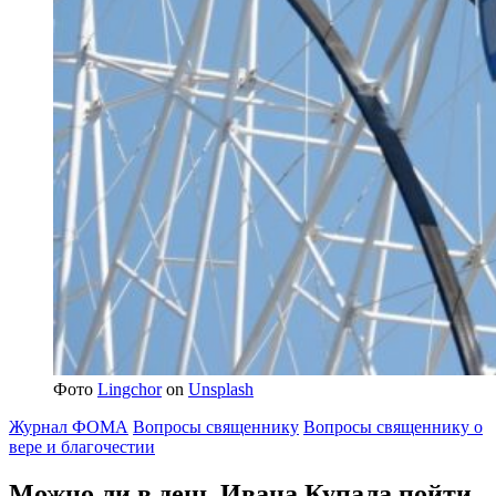
Фото
Lingchor
on
Unsplash
Журнал ФОМА
Вопросы священнику
Вопросы священнику о
вере и благочестии
Можно ли
в день Ивана Купала пойти