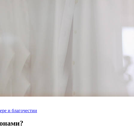
ере и благочестии
конами?