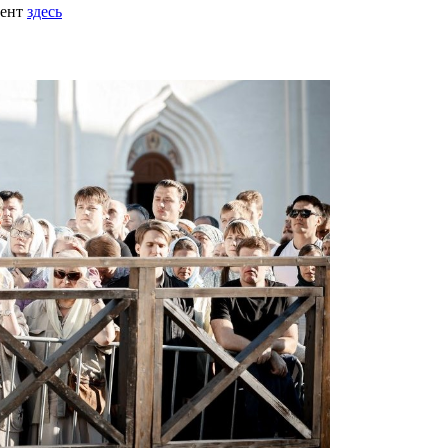
мент
здесь