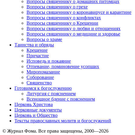
Вопросы священнику о домашних питомцах
Вопросы священнику о грехе
Вопросы священнику о коронавирусе и карантине
Вопросы священнику о конфликтах
Вопросы священнику о Крещении
Вопросы священнику о любви и отношениях
Вопросы священнику о медицине и здоровье
Вопросы о храме
Таинства и обряды
Крещение
Причастие
Исповедь и покаяние
Отпевание, поминовение усопших
Миропомазание
Соборование
Священство
Готовимся к богослужению
Литургия с пояснением
Всенощное бдение с пояснением
Церковь Христова
Церковные документы
Церковь и Общество
Тексты православных молитв и богослужений
© Журнал Фома. Все права защищены, 2000—2026