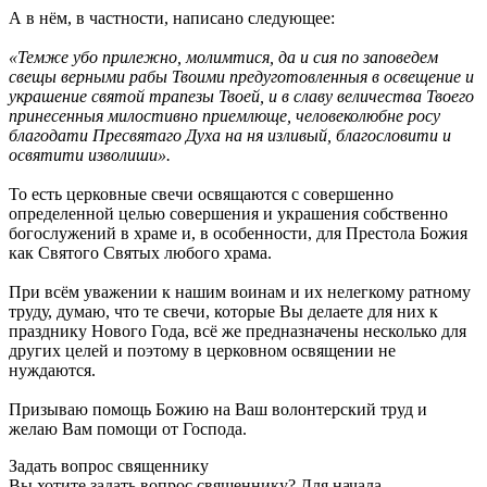
А в нём, в частности, написано следующее:
«Темже убо прилежно, молимтися, да и сия по заповедем
свещы верными рабы Твоими предуготовленныя в освещение и
украшение святой трапезы Твоей, и в славу величества Твоего
принесенныя милостивно приемлюще, человеколюбне росу
благодати Пресвятаго Духа на ня изливый, благословити и
освятити изволиши».
То есть церковные свечи освящаются с совершенно
определенной целью совершения и украшения собственно
богослужений в храме и, в особенности, для Престола Божия
как Святого Святых любого храма.
При всём уважении к нашим воинам и их нелегкому ратному
труду, думаю, что те свечи, которые Вы делаете для них к
празднику Нового Года, всё же предназначены несколько для
других целей и поэтому в церковном освящении не
нуждаются.
Призываю помощь Божию на Ваш волонтерский труд и
желаю Вам помощи от Господа.
Задать вопрос священнику
Вы хотите задать вопрос священнику? Для начала