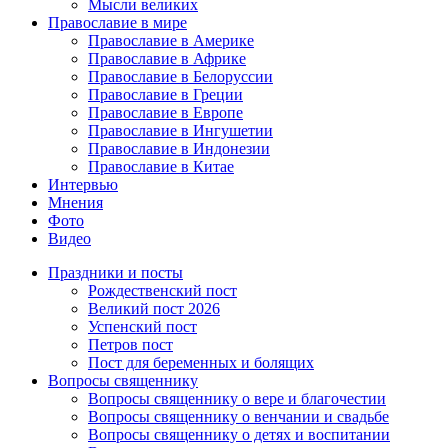
Мысли великих
Православие в мире
Православие в Америке
Православие в Африке
Православие в Белоруссии
Православие в Греции
Православие в Европе
Православие в Ингушетии
Православие в Индонезии
Православие в Китае
Интервью
Мнения
Фото
Видео
Праздники и посты
Рождественский пост
Великий пост 2026
Успенский пост
Петров пост
Пост для беременных и болящих
Вопросы священнику
Вопросы священнику о вере и благочестии
Вопросы священнику о венчании и свадьбе
Вопросы священнику о детях и воспитании