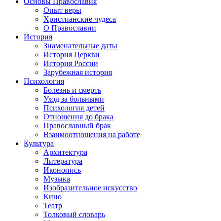
Основы Православия
Опыт веры
Христианские чудеса
О Православии
История
Знаменательные даты
История Церкви
История России
Зарубежная история
Психология
Болезнь и смерть
Уход за больными
Психология детей
Отношения до брака
Православный брак
Взаимоотношения на работе
Культура
Архитектура
Литература
Иконопись
Музыка
Изобразительное искусство
Кино
Театр
Толковый словарь