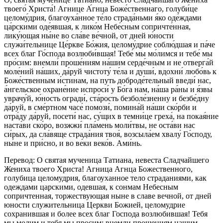
твоего́ Христа́! Агнице А́гнца Боже́ственнаго, голуби́це
целому́дрия, благоуха́нное те́ло страда́ньми я́ко оде́ждами
ца́рскими оде́явшая, к лико́м Небе́сным сопричте́нная,
лику́ющая ны́не во сла́ве ве́чной, от дней ю́ности
служи́тельнице Це́ркве Бо́жия, целому́дрие соблю́дшая и па́че
всех благ Го́спода возлюби́вшая! Тебе́ мы мо́лимся и тебе́ мы
про́сим: внемли́ проше́ниям на́шим серде́чным и не отверга́й
моле́ний на́ших, да́руй чистоту́ те́ла и души́, вдохни́ любо́вь к
Боже́ственным и́стинам, на путь доброде́тельный введи́ нас,
а́нгельское охране́ние испроси́ у Бо́га нам, на́ша ра́ны и я́звы
уврачу́й, ю́ность огради́, ста́рость безболе́зненну и безбе́дну
да́руй, в сме́ртном часе́ помози́, помина́й на́ши ско́рби и
отра́ду да́руй, посети́ нас, су́щих в темни́це греха́, на покая́ние
наста́ви ско́ро, возжжи́ пла́мень моли́твы, не оста́ви нас
си́рых, да сла́вяще страда́ния твоя́, возсыла́ем хвалу́ Го́споду,
ны́не и при́сно, и во ве́ки веко́в. Ами́нь.
Перевод: О святая мученица Татиана, невеста Сладчайшего
Жениха твоего Христа! Агница Агнца Божественного,
голубица целомудрия, благоуханное тело страданиями, как
одеждами царскими, одевшая, к сонмам Небесным
сопричтенная, торжествующая ныне в славе вечной, от дней
юности служительница Церкви Божией, целомудрие
сохранившая и более всех благ Господа возлюбившая! Тебя
мы молим и тебя мы просим: внемли прошениям нашим