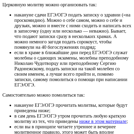
Церковную молитву можно организовать так:
накануне сдачи ЕГЭ/ОГЭ подать записку о здравии («на
проскомидию). Можно о себе самом, можно о себе и
друзьях, можно и вместе с ними сходить и написать всех
в записочку (одну или несколько — неважно). Бывает,
что подают записки сразу в нескольких храмах. А
можно немного загодя подать сорокоуст, чтобы
помянули на 40 богослужениях подряд;
если в храме в ближайшие дни перед ЕГЭ/ОГЭ служат
молебны о сдающих экзамены, молебны преподобному
Николаю Чудотворцу или преподобному Сергию
Радонежскому, подать записки на такой молебен со
своим именем, а лучше всего прийти и, помимо
записки, самому помолиться о помощи при написании
ЕГЭ/ОГЭ.
Самостоятельно можно помолиться так:
накануне ЕГЭ/ОГЭ прочитать молитвы, которые будут
приведены ниже;
в сам день ЕГЭ/ОГЭ утром прочитать любую краткую
молитву из тех, что приведены
ниже в этом материале
;
если вы в принципе читаете утреннее и вечернее
молитвенное правило, этого может быть вполне