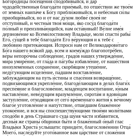
Богоро́дицы посеще́ния сподо́бивыйся, и дар
чудоде́йственныя благода́ти прие́мый, по отше́ствии же твое́м
от земны́х наипа́че к Бо́гу прибли́живыйся, и небе́сныя си́лы
приобщи́выйся, но и от нас ду́хом любве́ своея́ не
отступи́вый, и честны́я твоя́ мо́щи, я́ко сосу́д благода́ти
по́лный и преизлива́ющийся, нам оста́вивый! Ве́лие име́я
дерзнове́ние ко Всеми́лостивому Влады́це, моли́ спасти́ рабы́
Его́, су́щей в тебе́ благода́ти Его́ ве́рующия и к тебе́ с
любо́вию притека́ющия. Испроси́ нам от Великодарови́таго
Бо́га на́шего вся́кий дар, всем и коему́ждо благопотре́бен,
ве́ры непоро́чны соблюде́ние, градо́в на́ших утвержде́ние,
ми́ра умире́ние, от гла́да и па́губы избавле́ние, от наше́ствия
иноплеме́нных сохране́ние, скорбя́щим утеше́ние,
неду́гующим исцеле́ние, па́дшим возставле́ние,
заблужда́ющим на путь и́стины и спасе́ния возвраще́ние,
подвиза́ющимся укрепле́ние, благоде́лающим в дела́х благи́х
преспе́яние и благослове́ние, младе́нцем воспита́ние, ю́ным
наставле́ние, неве́дущим вразумле́ние, сирота́м и вдови́цам
заступле́ние, отходя́щим от сего́ вре́меннаго жития́ к ве́чному
благо́е уготовле́ние и напу́тствие, отше́дшим блаже́нное
упокое́ние, и вся ны споспешеству́ющими твои́ми моли́твами
сподо́би в день Стра́шнаго суда́ шу́ия ча́сти изба́витися,
десны́я же страны́ о́бщники бы́ти и блаже́нный о́ный глас
Влады́ки Христа́ услы́шати: прииди́те, благослове́ннии Отца́
Моего́, насле́дуйте угото́ванное вам ца́рствие от сложе́ния