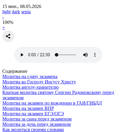
15 мин., 08.05.2026
light
dark
sepia
-
100
%
+
Содержание
Молитва на сдачу экзамена
Молитва ко Господу Иисусу Христу
Молитва ангелу-хранителю
Краткая молитва святому Сергию Радонежскому перед
экзаменом
Молитва на экзамен по вождению в ГАИ/ГИБДД
Молитва на экзамен ВПР
Молитва на экзамен ЕГЭ/ОГЭ
Молитва за сына перед экзаменом
Молитва за дочь перед экзаменом
Как молиться своими словами