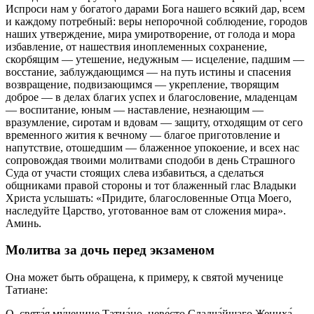
Испроси нам у богатого дарами Бога нашего всякий дар, всем
и каждому потребный: веры непорочной соблюдение, городов
наших утверждение, мира умиротворение, от голода и мора
избавление, от нашествия иноплеменных сохранение,
скорбящим — утешение, недужным — исцеление, падшим —
восстание, заблуждающимся — на путь истины и спасения
возвращение, подвизающимся — укрепление, творящим
доброе — в делах благих успех и благословение, младенцам
— воспитание, юным — наставление, незнающим —
вразумление, сиротам и вдовам — защиту, отходящим от сего
временного жития к вечному — благое приготовление и
напутствие, отошедшим — блаженное упокоение, и всех нас
сопровождая твоими молитвами сподоби в день Страшного
Суда от участи стоящих слева избавиться, а сделаться
общниками правой стороны и тот блаженный глас Владыки
Христа услышать: «Придите, благословенные Отца Моего,
наследуйте Царство, уготованное вам от сложения мира».
Аминь.
Молитва за дочь перед экзаменом
Она может быть обращена, к примеру, к святой мученице
Татиане:
О, свята́я му́ченице Татиа́но, неве́сто Сладча́йшаго Жениха́