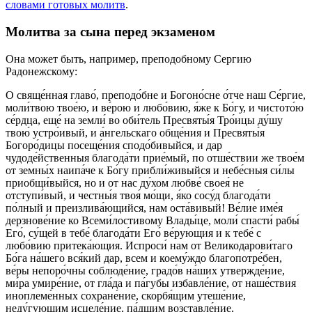
словами готовых молитв
.
Молитва за сына перед экзаменом
Она может быть, например, преподобному Сергию
Радонежскому:
О свяще́нная главо́, преподо́бне и Богоно́сне о́тче наш Се́ргие,
моли́твою твое́ю, и ве́рою и любо́вию, я́же к Бо́гу, и чистото́ю
се́рдца, еще́ на земли́ во оби́тель Пресвяты́я Тро́ицы ду́шу
твою́ устро́ивый, и а́нгельскаго обще́ния и Пресвяты́я
Богоро́дицы посеще́ния сподо́бивыйся, и дар
чудоде́йственныя благода́ти прие́мый, по отше́ствии же твое́м
от земны́х наипа́че к Бо́гу прибли́живыйся и небе́сныя си́лы
приобщи́выйся, но и от нас ду́хом любве́ своея́ не
отступи́вый, и честны́я твоя́ мо́щи, я́ко сосу́д благода́ти
по́лный и преизлива́ющийся, нам оста́вивый! Ве́лие име́я
дерзнове́ние ко Всеми́лостивому Влады́це, моли́ спасти́ рабы́
Его́, су́щей в тебе́ благода́ти Его́ ве́рующия и к тебе́ с
любо́вию притека́ющия. Испроси́ нам от Великодарови́таго
Бо́га на́шего вся́кий дар, всем и коему́ждо благопотре́бен,
ве́ры непоро́чны соблюде́ние, градо́в на́ших утвержде́ние,
ми́ра умире́ние, от гла́да и па́губы избавле́ние, от наше́ствия
иноплеме́нных сохране́ние, скорбя́щим утеше́ние,
неду́гующим исцеле́ние, па́дшим возставле́ние,