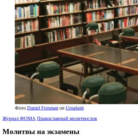
Фото
Daniel Forsman
on
Unsplash
Журнал ФОМА
Православный молитвослов
Молитвы на экзамены