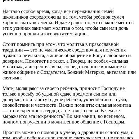
Настало особое время, когда все переживания семей
школьников сосредоточены на том, чтобы ребенок сумел
хорошо сдать экзамены. И даже радостно, что важное место в
этих усилиях занимает молитва о том, чтобы сын или дочь
успешно прошли итоговую аттестацию.
Стоит помнить при этом, что молитва в православной
традиции — это не «магическое средство» для получения
нужного результата, а живое обращение к Богу с любовью и
доверием. Помогает не текст, а Творец, не особая «сильная
молитва», а искренняя вера, сосредоточенное внимание и
живое общение с Создателем, Божией Матерью, ангелами или
святыми.
Мать, молящаяся за своего ребенка, приносит Господу не
только просьбу об удачной сдаче предмета сыном или
дочерью, но и заботу о душе ребенка, укреплении его ума,
спокойствии и честности. Важно помнить: сильная молитва
— это искренность сердца, а не только слова. В чем же
выражается эта искренность? Во внимании, во всецелом,
полном погружении в молитвенное общение с Господом.
Просить можно о помощи в учёбе, о даровании ясного ума, о
том, чтобы ребенок смог хорошо сдать экзамен и не поддался