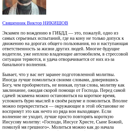
Священник Виктор НИКИШОВ
Экзамен по вождению в ГИБДД — это, пожалуй, одно из
самых серьезных испытаний, где на кону не только допуск к
движению на дорогах общего пользования, но и наступающая
ответственность за жизни других людей. Многие будущие
водители, уже неплохо владеющие автомобилем, в стрессовой
ситуации теряются, и удача отворачивается от них из-за
банального волнения.
Бывает, что у вас нет заранее подготовленной молитвы.
Иногда лучше помолиться своими словами, доверившись
Богу, чем пробормотать, не вникая, путая слова, молитву как
заклинание, ожидая скорой помощи от Господа. Перед самой
сдачей экзамена можно остановиться на короткое время,
успокоить бурю мыслей в своём разуме и помолиться. Вполне
можно перекреститься — окружающие в этой обстановке не
воспримут это как нечто из ряда вон выходящее. Если
волнение не уходит, лучше просто повторять короткую
Иисусову молитву: «Господи, Иисусе Христе, Сыне Божий,
помилуй мя грешного». Молиться можно как до начала