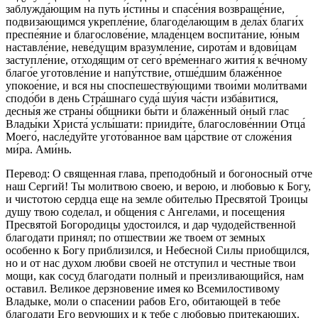
заблужда́ющим на путь и́стины и спасе́ния возвраще́ние,
подвиза́ющимся укрепле́ние, благоде́лающим в дела́х благи́х
преспе́яние и благослове́ние, младе́нцем воспита́ние, ю́ным
наставле́ние, неве́дущим вразумле́ние, сирота́м и вдови́цам
заступле́ние, отходя́щим от сего́ вре́меннаго жития́ к ве́чному
благо́е уготовле́ние и напу́тствие, отше́дшим блаже́нное
упокое́ние, и вся ны споспешеству́ющими твои́ми моли́твами
сподо́би в день Стра́шнаго суда́ шу́ия ча́сти изба́витися,
десны́я же страны́ о́бщники бы́ти и блаже́нный о́ный глас
Влады́ки Христа́ услы́шати: прииди́те, благослове́ннии Отца́
Моего́, насле́дуйте угото́ванное вам ца́рствие от сложе́ния
ми́ра. Ами́нь.
Перевод: О священная глава, преподобный и богоносный отче
наш Сергий! Ты молитвою своею, и верою, и любовью к Богу,
и чистотою сердца еще на земле обителью Пресвятой Троицы
душу твою соделал, и общения с Ангелами, и посещения
Пресвятой Богородицы удостоился, и дар чудодейственной
благодати принял; по отшествии же твоем от земных
особенно к Богу приблизился, и Небесной Силы приобщился,
но и от нас духом любви своей не отступил и честные твои
мощи, как сосуд благодати полный и преизливающийся, нам
оставил. Великое дерзновение имея ко Всемилостивому
Владыке, моли о спасении рабов Его, обитающей в тебе
благодати Его верующих и к тебе с любовью притекающих.