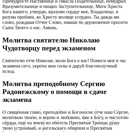
Премудросте Наставнице и смысла Подательнице, немудрых
Вразумительнице и нищих Заступительнице, Мати Христа
Бога нашего, утверди, вразуми сердце мое, Владычице, и
разума прибави, ко Христу моляще усердно. Ты даждь ми
слово, рождшая Отчее Слово, имаши бо дерзновение просити
Сына Твоего о нас. Аминь.
Молитва святителю Николаю
Чудотворцу перед экзаменом
Святителю отче Николае, моли Бога о нас! Помоги мне в час
экзамена сего, укрепи мои силы и даруй благополучный
исход.
Молитва преподобному Сергию
Радонежскому о помощи в сдаче
экзамена
О свяще́нная главо́, преподо́бне и Богоно́сне о́тче наш Се́ргие,
моли́твою твое́ю, и ве́рою и любо́вию, я́же к Бо́гу, и чистото́ю
се́рдца, еще́ на земли́ во оби́тель Пресвяты́я Тро́ицы ду́шу
твою́ устро́ивый, и а́нгельскаго обще́ния и Пресвяты́я