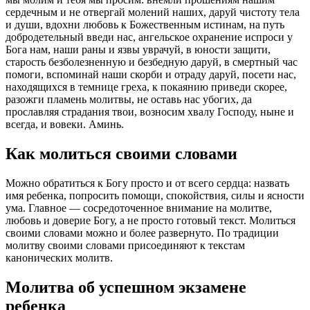
сердечным и не отвергай молений наших, даруй чистоту тела
и души, вдохни любовь к Божественным истинам, на путь
добродетельный введи нас, ангельское охранение испроси у
Бога нам, наши раны и язвы уврачуй, в юности защити,
старость безболезненную и безбедную даруй, в смертный час
помоги, вспоминай наши скорби и отраду даруй, посети нас,
находящихся в темнице греха, к покаянию приведи скорее,
разожги пламень молитвы, не оставь нас убогих, да
прославляя страдания твои, возносим хвалу Господу, ныне и
всегда, и вовеки. Аминь.
Как молиться своими словами
Можно обратиться к Богу просто и от всего сердца: назвать
имя ребенка, попросить помощи, спокойствия, силы и ясности
ума. Главное — сосредоточенное внимание на молитве,
любовь и доверие Богу, а не просто готовый текст. Молиться
своими словами можно и более развернуто. По традиции
молитву своими словами присоединяют к текстам
канонических молитв.
Молитва об успешном экзамене
ребенка