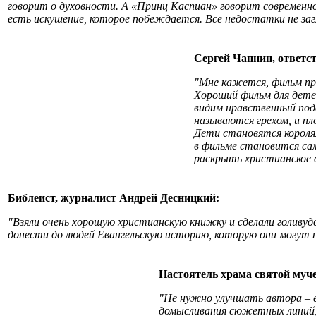
говорит о духовности. А «Принц Каспиан» говорит современно
есть искушение, которое побеждается. Все недостатки не за
Сергей Чапнин, ответс
"Мне кажется, фильм пр
Хороший фильм для дете
видим нравственный подв
называются грехом, и пл
Дети становятся короля
в фильме становится са
раскрыть христианское 
Библеист, журналист Андрей Десницкий:
"Взяли очень хорошую христианскую книжку и сделали голивудс
донести до людей Евангельскую историю, которую они могут н
Настоятель храма святой муч
"Не нужно улучшать автора – е
домысливания сюжетных линий, 