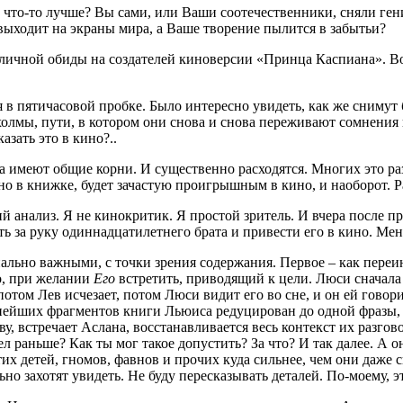
ь что-то лучше? Вы сами, или Ваши соотечественники, сняли гени
выходит на экраны мира, а Ваше творение пылится в забытьи?
ет личной обиды на создателей киноверсии «Принца Каспиана». 
 пятичасовой пробке. Было интересно увидеть, как же снимут б
холмы, пути, в котором они снова и снова переживают сомнения и
азать это в кино?..
ма имеют общие корни. И существенно расходятся. Многих это ра
но в книжке, будет зачастую проигрышным в кино, и наоборот. Р
 анализ. Я не кинокритик. Я простой зритель. И вчера после пр
зять за руку одиннадцатилетнего брата и привести его в кино. 
льно важными, с точки зрения содержания. Первое – как переин
о, при желании
Его
встретить, приводящий к цели. Люси сначала
 потом Лев исчезает, потом Люси видит его во сне, и он ей гово
жнейших фрагментов книги Льюиса редуцирован до одной фразы, и
яву, встречает Аслана, восстанавливается весь контекст их разгов
раньше? Как ты мог такое допустить? За что? И так далее. А он 
х детей, гномов, фавнов и прочих куда сильнее, чем они даже с
ьно захотят увидеть. Не буду пересказывать деталей. По-моему, э