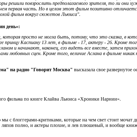
торы решили повзрослить предполагаемого зрителя, то ли они 
чем первая часть. Но в целом этот фильм позитивно отличается
лохой фильм вокруг сюжетов Льюиса".
ин день»:
, которая просто не могла быть, потому, что это сказка, в к
е принцу Каспиану 13 лет, в фильме - 17, актеру - 26. Кроме то
ланом и начинают, наконец, его видеть все вместе, затем прих
и любовных сцен. Кроме того, величие Аслана в фильме никак н
ма" на радио "Говорит Москва"
высказала свое развернутое о
кого фильма по книге Клайва Льюиса «Хроники Нарнии».
то мы с блоггерами-критиками, которые на чем свет стоит мочат
и ляпов полно, и актеры плохие, и лев плюшевый, и вообще книж