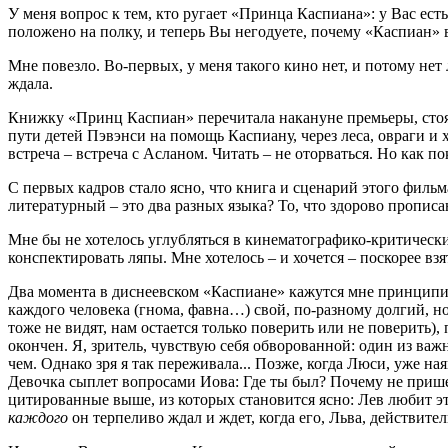
У меня вопрос к тем, кто ругает «Принца Каспиана»: у Вас ест
положено на полку, и теперь Вы негодуете, почему «Каспиан» 
Мне повезло. Во-первых, у меня такого кино нет, и потому н
ждала.
Книжку «Принц Каспиан» перечитала накануне премьеры, стоя в
пути детей Пэвэнси на помощь Каспиану, через леса, овраги и 
встреча – встреча с Асланом. Читать – не оторваться. Но как пок
С первых кадров стало ясно, что книга и сценарий этого филь
литературный – это два разных языка? То, что здорово прописа
Мне бы не хотелось углубляться в кинематографико-критический
конспектировать ляпы. Мне хотелось – и хочется – поскорее в
Два момента в диснеевском «Каспиане» кажутся мне принципиа
каждого человека (гнома, фавна…) свой, по-разному долгий, н
тоже не видят, нам остается только поверить или не поверить),
окончен. Я, зритель, чувствую себя обворованной: один из ва
чем. Однако зря я так переживала... Позже, когда Люси, уже на
Девочка сыплет вопросами Иова: Где ты был? Почему не пришел 
цитированные выше, из которых становится ясно: Лев любит эти
каждого
он терпеливо ждал и ждет, когда его, Льва, действител