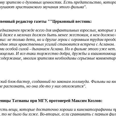
му зрителю о духовных ценностях. Есть предательство, которое
глушают христианского звучания этого фильма".
твенный редактор газеты ""Церковный вестник:
едназначен прежде всего для инфантильных взрослых, которые э
й даже в мелочах должен быть менее жестоким, в нем должно б
иг: не только дети, но и другие герои с огромным трудом преод
одом этих нравственных усилий становится встреча с Асланом. И
ми особой силой - дыханием Аслана. Но в фильме этого уже нет
моцелью. И все-таки торжество добра, дружбы и взаимопомощи 
содержание, многим зрителям необходимы серьезные комментари
кий блок-бастер, созданный по законам голливуда. Фильмы на кн
е распознать, но она где-то у них отложится".
еницы Татианы при МГУ, протоиерей Максим Козлов:
сть вещи, которые достаточно хороши и кинематографичны при
то не было бы хуже. Во-вторых, если сравнивать с первым филь