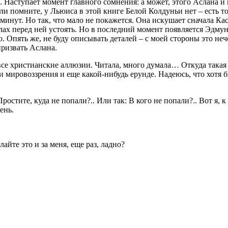
аступает момент главного сомнения: а может, этого Аслана и нет
ли помните, у Льюиса в этой книге Белой Колдуньи нет – есть то
минут. Но так, что мало не покажется. Она искушает сначала Ка
лах перед ней устоять. Но в последний момент появляется Эдмунд
 Опять же, не буду описывать деталей – с моей стороны это нече
ризвать Аслана.
все христианские аллюзии. Читала, много думала… Откуда такая
 мировоззрения и еще какой-нибудь ерунде. Надеюсь, что хотя б
остите, куда не попали?.. Или так: В кого не попали?.. Вот я, к
ень.
йте это и за меня, еще раз, ладно?