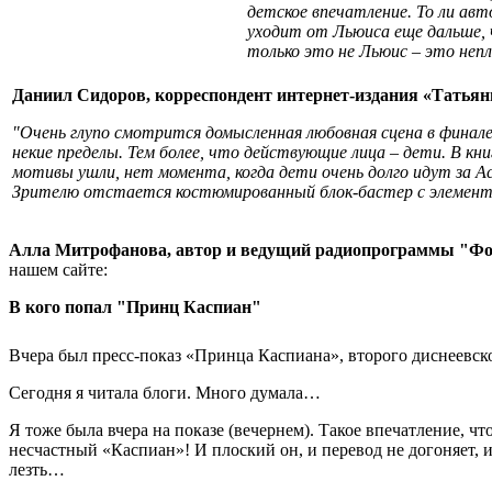
детское впечатление. То ли ав
уходит от Льюиса еще дальше, 
только это не Льюис – это неп
Даниил Сидоров, корреспондент интернет-издания «Татьян
"Очень глупо смотрится домысленная любовная сцена в финале
некие пределы. Тем более, что действующие лица – дети. В книг
мотивы ушли, нет момента, когда дети очень долго идут за Ас
Зрителю отстается костюмированный блок-бастер с элементам
Алла Митрофанова, автор и ведущий радиопрограммы "Фо
нашем сайте:
В кого попал "Принц Каспиан"
Вчера был пресс-показ «Принца Каспиана», второго диснеевс
Сегодня я читала блоги. Много думала…
Я тоже была вчера на показе (вечернем). Такое впечатление, ч
несчастный «Каспиан»! И плоский он, и перевод не догоняет, 
лезть…