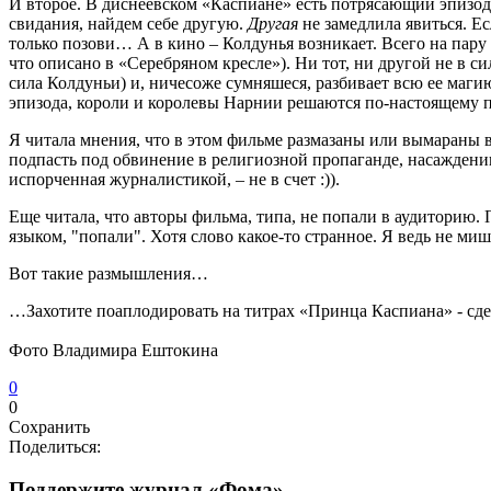
И второе. В диснеевском «Каспиане» есть потрясающий эпизод. Н
свидания, найдем себе другую.
Другая
не замедлила явиться. Ес
только позови… А в кино – Колдунья возникает. Всего на пару 
что описано в «Серебряном кресле»). Ни тот, ни другой не в си
сила Колдуньи) и, ничесоже сумняшеся, разбивает всю ее магию.
эпизода, короли и королевы Нарнии решаются по-настоящему п
Я читала мнения, что в этом фильме размазаны или вымараны 
подпасть под обвинение в религиозной пропаганде, насаждении
испорченная журналистикой, – не в счет :)).
Еще читала, что авторы фильма, типа, не попали в аудиторию. Пр
языком, "попали". Хотя слово какое-то странное. Я ведь не миш
Вот такие размышления…
…Захотите поаплодировать на титрах «Принца Каспиана» - сдела
Фото Владимира Ештокина
0
0
Сохранить
Поделиться:
Поддержите журнал «Фома»