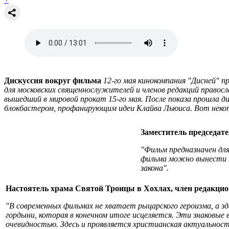
Дискуссия вокруг фильма
12-го мая кинокомпания "Дисней" 
для московских священнослужителей и членов редакций правос
вышедший в мировой прокат 15-го мая. После показа прошла ди
блокбастером, профанирующим идеи Клайва Льюиса. Вот некот
Заместитель председат
"Фильм предназначен дл
фильма можно вынести к
закона".
Настоятель храма Святой Троицы в Хохлах, член редакцио
"В современных фильмах не хватает рыцарского героизма, а зд
гордыни, которая в конечном итоге исцеляется. Эти знаковые в
очевидностью. Здесь и проявляется христианская актуальнос