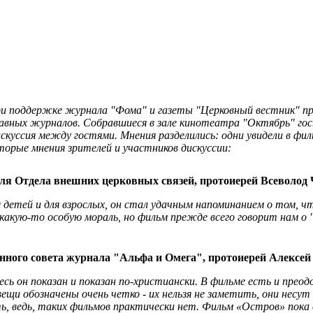
при поддержке журнала "Фома" и газеты "Церковный вестник" п
лавных журналов. Собравшиеся в зале кинотеатра "Октябрь" го
скуссия между гостями. Мнения разделились: одни увидели в фил
орые мнения зрителей и участников дискуссии:
еля Отдела внешних церковных связей, протоиерей Всеволод
я детей и для взрослых, он стал удачным напоминанием о том, 
акую-то особую мораль, но фильм прежде всего говорит нам о 
нного совета журнала "Альфа и Омега", протоиерей Алексей
есь он показан и показан по-христиански. В фильме есть и преод
ещи обозначены очень четко - их нельзя не заметить, они несут 
ть, ведь, таких фильмов практически нет. Фильм «Остров» пок