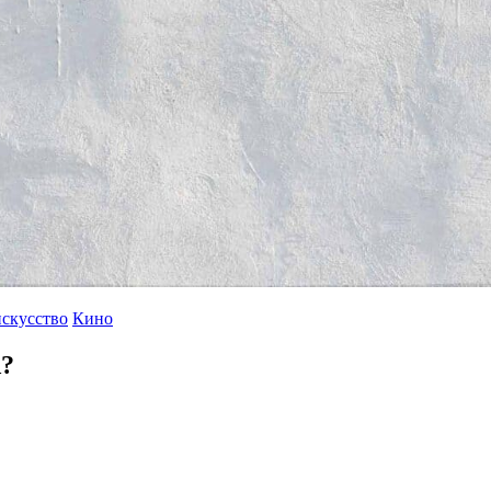
искусство
Кино
?