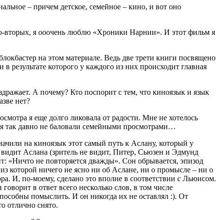
альное – причем детское, семейное – кино, и вот оно
Во-вторых, я ооочень люблю «Хроники Нарнии». И этот фильм я
локбастер на этом материале. Ведь две трети книги посвящено
 в результате которого у каждого из них происходит главная
здражает. А почему? Кто поспорит с тем, что киноязык и язык
азве нет?
осмотра я еще долго ликовала от радости. Мне не хотелось
Меня так давно не баловали семейными просмотрами…
ачили на киноязык этот самый путь к Аслану, который у
 видит Аслана (зритель не видит, Питер, Сьюзен и Эдмунд
рит: «Ничто не повторяется дважды». Сон обрывается, эпизод
з которой ничего не ясно ни об Аслане, ни о промысле – ни о
ора. И, по-моему, сделано это вполне в соответствии с Льюисом.
говорит в ответ всего несколько слов, в том числе
пособны помыслить. И он никогда их не оставлял :). От
то отлично снято.