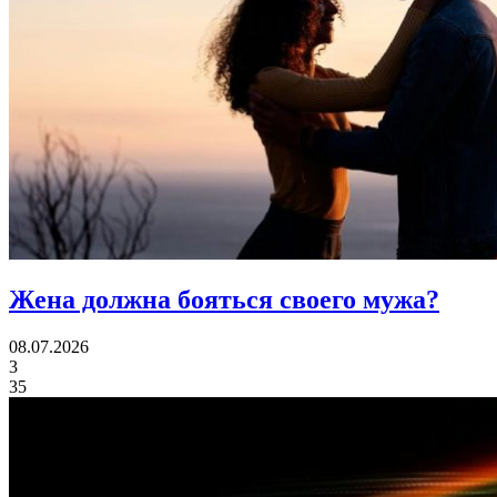
Жена должна
бояться своего мужа?
08.07.2026
3
35