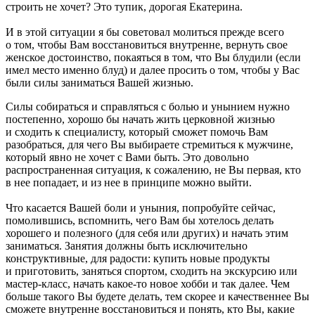
строить не хочет? Это тупик, дорогая Екатерина.
И в этой ситуации я бы советовал молиться прежде всего
о том, чтобы Вам восстановиться внутренне, вернуть свое
женское достоинство, покаяться в том, что Вы блудили (если
имел место именно блуд) и далее просить о том, чтобы у Вас
были силы заниматься Вашей жизнью.
Силы собираться и справляться с болью и унынием нужно
постепенно, хорошо бы начать жить церковной жизнью
и сходить к специалисту, который сможет помочь Вам
разобраться, для чего Вы выбираете стремиться к мужчине,
который явно не хочет с Вами быть. Это довольно
распространенная ситуация, к сожалению, не Вы первая, кто
в нее попадает, и из нее в принципе можно выйти.
Что касается Вашей боли и уныния, попробуйте сейчас,
помолившись, вспомнить, чего Вам бы хотелось делать
хорошего и полезного (для себя или других) и начать этим
заниматься. Занятия должны быть исключительно
конструктивные, для радости: купить новые продукты
и приготовить, заняться спортом, сходить на экскурсию или
мастер-класс, начать какое-то новое хобби и так далее. Чем
больше такого Вы будете делать, тем скорее и качественнее Вы
сможете внутренне восстановиться и понять, кто Вы, какие