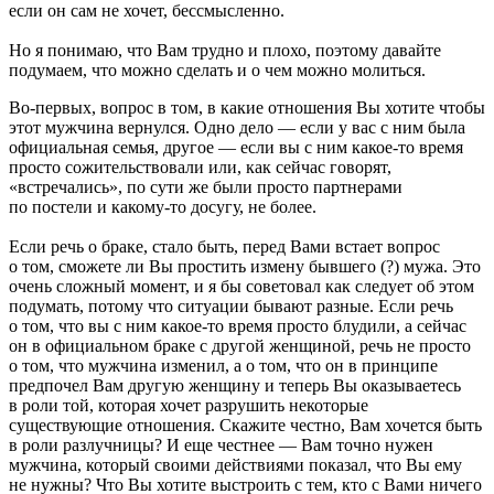
если он сам не хочет, бессмысленно.
Но я понимаю, что Вам трудно и плохо, поэтому давайте
подумаем, что можно сделать и о чем можно молиться.
Во-первых, вопрос в том, в какие отношения Вы хотите чтобы
этот мужчина вернулся. Одно дело — если у вас с ним была
официальная семья, другое — если вы с ним какое-то время
просто сожительствовали или, как сейчас говорят,
«встречались», по сути же были просто партнерами
по постели и какому-то досугу, не более.
Если речь о браке, стало быть, перед Вами встает вопрос
о том, сможете ли Вы простить измену бывшего (?) мужа. Это
очень сложный момент, и я бы советовал как следует об этом
подумать, потому что ситуации бывают разные. Если речь
о том, что вы с ним какое-то время просто блудили, а сейчас
он в официальном браке с другой женщиной, речь не просто
о том, что мужчина изменил, а о том, что он в принципе
предпочел Вам другую женщину и теперь Вы оказываетесь
в роли той, которая хочет разрушить некоторые
существующие отношения. Скажите честно, Вам хочется быть
в роли разлучницы? И еще честнее — Вам точно нужен
мужчина, который своими действиями показал, что Вы ему
не нужны? Что Вы хотите выстроить с тем, кто с Вами ничего