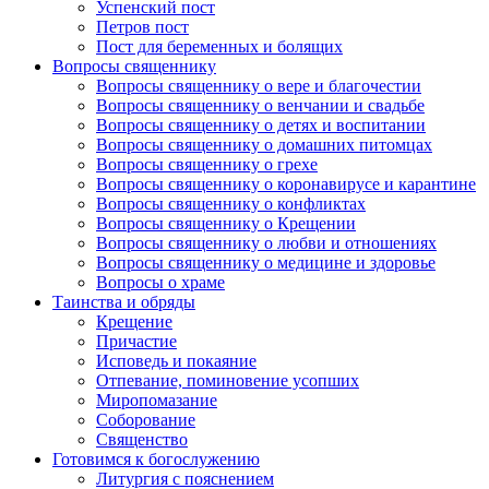
Успенский пост
Петров пост
Пост для беременных и болящих
Вопросы священнику
Вопросы священнику о вере и благочестии
Вопросы священнику о венчании и свадьбе
Вопросы священнику о детях и воспитании
Вопросы священнику о домашних питомцах
Вопросы священнику о грехе
Вопросы священнику о коронавирусе и карантине
Вопросы священнику о конфликтах
Вопросы священнику о Крещении
Вопросы священнику о любви и отношениях
Вопросы священнику о медицине и здоровье
Вопросы о храме
Таинства и обряды
Крещение
Причастие
Исповедь и покаяние
Отпевание, поминовение усопших
Миропомазание
Соборование
Священство
Готовимся к богослужению
Литургия с пояснением