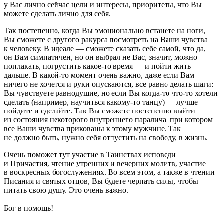
у Вас лично сейчас цели и интересы, приоритеты, что Вы
можете сделать лично для себя.
Так постепенно, когда Вы эмоционально встанете на ноги,
Вы сможете с другого ракурса посмотреть на Ваши чувства
к человеку. В идеале — сможете сказать себе самой, что да,
он Вам симпатичен, но он выбрал не Вас, значит, можно
поплакать, погрустить какое-то время — и пойти жить
дальше. В какой-то момент очень важно, даже если Вам
ничего не хочется и руки опускаются, все равно делать шаги:
Вы чувствуете равнодушие, но если Вы когда-то что-то хотели
сделать (например, научиться какому-то танцу) — лучше
пойдите и сделайте. Так Вы сможете постепенно выйти
из состояния некоторого внутреннего паралича, при котором
все Ваши чувства прикованы к этому мужчине. Так
не должно быть, нужно себя отпустить на свободу, в жизнь.
Очень поможет тут участие в Таинствах исповеди
и Причастия, чтение утренних и вечерних молитв, участие
в воскресных богослужениях. Во всем этом, а также в чтении
Писания и святых отцов, Вы будете черпать силы, чтобы
питать свою душу. Это очень важно.
Бог в помощь!