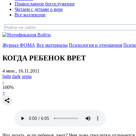
Православное богослужение
Читаем с детьми о вере
Все коллекции
Войти
Журнал ФОМА
Все материалы
Психология и отношения
Психо
КОГДА РЕБЕНОК ВРЕТ
4 мин., 16.11.2011
light
dark
sepia
-
100
%
+
Что делать, если ребенок лжет? Чем ложь трехлетки отличается