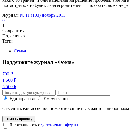
каких-то граней, и они нацелены на решение проблем, а не на 
посмотреть, что будет. Задача родителей — показать: ложь не 
Журнал:
№ 11 (103) ноябрь 2011
0
1
Сохранить
Поделиться:
Теги:
Семья
Поддержите журнал «Фома»
700 ₽
1 500 ₽
5 500 ₽
Единоразово
Ежемесячно
Отменить ежемесячное пожертвование вы можете в любой мо
Помочь проекту
Я соглашаюсь с
условиями оферты