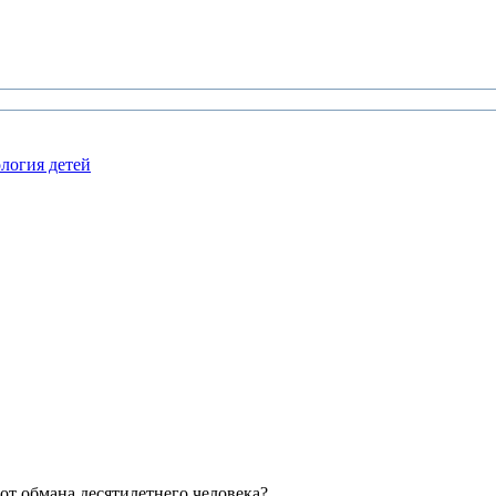
логия детей
 от обмана десятилетнего человека?