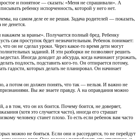
 простое и понятное — сказать: «Меня не спрашивали». А
писывать ребенку испорченность, которой у него нет.
емы, на самом деле ее не решая. Задача родителей — показать,
 не денется.
бя накажем за вранье». Получается полный бред. Ребенку
, пусть сам проступок будет незначительным. Ребенок понимает:
, что он не сделал уроки. Через какое-то время дети могут
полнительных заданий. И эти разборки не позволяют решить
ьедестал. Иногда доходит до абсурда, когда начинают угрожать,
делать подлость, подставить кого-то. Он отпирается потому,
ать гадости, которых делать не планировал. Он начинает
о, а потом он должен понять, что так — нельзя. И важно не
ми признаниями. Вы же знаете правду. А на оправдания можно
а в том, что он их боится. Почему боится, не доверяет,
аказания (хотя это случается часто), иногда его страшат
лизкому человеку станет плохо. То есть если ребенок вам часто
орых можно не бояться. Если они и рассердятся, то не перейдут