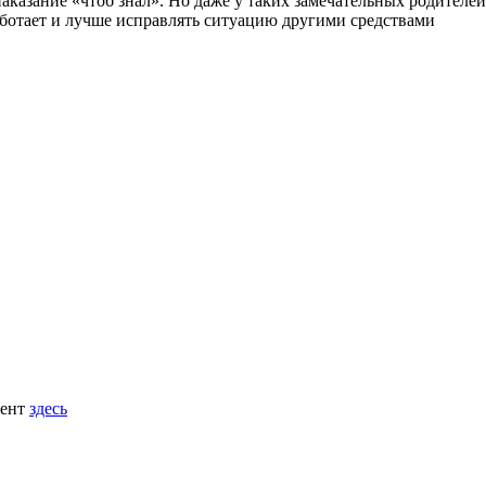
наказание «чтоб знал». Но даже у таких замечательных родителе
работает и лучше исправлять ситуацию другими средствами
мент
здесь