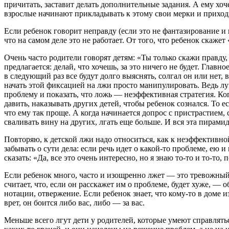
причитать, заставит делать дополнительные задания. А ему хоч
взрослые начинают прикладывать к этому свои мерки и приходит
Если ребенок говорит неправду (если это не фантазирование и 
что на самом деле это не работает. От того, что ребенок скаже
Очень часто родители говорят детям: «Ты только скажи правду,
предлагается: делай, что хочешь, за это ничего не будет. Глав
в следующий раз все будут долго выяснять, солгал он или нет, 
начать этой фиксацией на лжи просто манипулировать. Ведь л
проблему и показать, что ложь — неэффективная стратегия. Ког
давить, наказывать других детей, чтобы ребенок сознался. То е
что ему так проще. А когда начинается допрос с пристрастием,
сваливать вину на других, лгать еще больше. И вся эта пирам
Повторяю, к детской лжи надо относиться, как к неэффективной
забывать о сути дела: если речь идет о какой-то проблеме, ею
сказать: «Да, все это очень интересно, но я знаю то-то и то-то,
Если ребенок много, часто и изощренно лжет — это тревожный с
считает, что, если он расскажет им о проблеме, будет хуже, — о
нотации, отвержение. Если ребенок знает, что кому-то в доме из
врет, он боится либо вас, либо — за вас.
Меньше всего лгут дети у родителей, которые умеют справлятьс