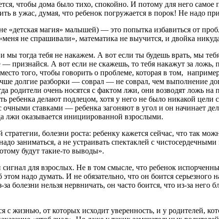
ется, чтобы дома было тихо, спокойно. И потому для него самое
ь в ужас, думая, что ребенок погружается в порок! Не надо при
не «детская магия» малышей) — это попытка избавиться от пробл
т «меня не спрашивали», математика не выучится, и двойка никуда
 и мы тогда тебя не накажем. А вот если ты будешь врать, мы те
ное — признайся. А вот если не скажешь, то тебя накажут за ложь
вместо того, чтобы говорить о проблеме, которая в том, например
учше долгие разборки — соврал — не соврал, чем выполнение до
да родители очень носятся с фактом лжи, они возводят ложь на п
сть ребенка делают подлецом, хотя у него не было никакой цели с
 с очными ставками — ребенка загоняют в угол и он начинает дел
ида лжи оказывается инициированной взрослыми.
 стратегии, болезни роста: ребенку кажется сейчас, что так можн
 и надо заниматься, а не устраивать спектаклей с чистосердечны
 потому будут такие-то выводы».
игнал для взрослых. Не в том смысле, что ребенок испорченный, 
б этом надо думать. И не обязательно, что он боится серьезного н
-за болезни нельзя нервничать, он часто боится, что из-за него б
я с жизнью, от которых исходит уверенность, и у родителей, кот