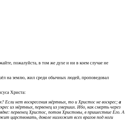
йте, пожалуйста, в том же духе и ни в коем случае не
шёл на землю, жил среди обычных людей, проповедовал
суса Христа:
х? Если нет воскресения мёртвых, то и Христос не воскрес;
а
воскрес из мёртвых, первенец из умерших. Ибо, как смерть через
рядке: первенец Христос, потом Христовы, в пришествие Его. А
лежит царствовать, доколе низложит всех врагов под ноги