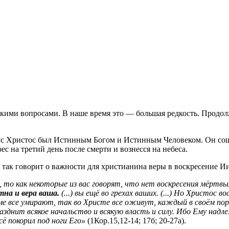
кими вопросами. В наше время это — большая редкость. Продолжа
исус Христос был Истинным Богом и Истинным Человеком. Он со
ес на третий день после смерти и вознесся на небеса.
так говорит о важности для христианина веры в воскресение Ии
 то как некоторые из вас говорят, что нет воскресения мёртвы
тна и вера ваша.
(...) вы ещё во грехах ваших. (...) Но Христос 
даме все умирают, так во Христе все оживут, каждый в своём по
разднит всякое начальство и всякую власть и силу. Ибо Ему над
ё покорил под ноги Его»
(1Кор.15,12-14; 17б; 20-27а).