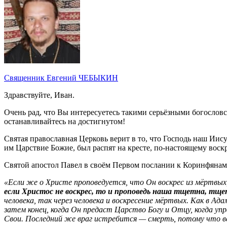
Священник Евгений ЧЕБЫКИН
Здравствуйте, Иван.
Очень рад, что Вы интересуетесь такими серьёзными богословс
останавливайтесь на достигнутом!
Святая православная Церковь верит в то, что Господь наш И
им Царствие Божие, был распят на кресте, по-настоящему воскр
Святой апостол Павел в своём Первом послании к Коринфянам 
«Если же о Христе проповедуется, что Он воскрес из мёртвых,
если Христос не воскрес, то и проповедь наша тщетна, тще
человека, так через человека и воскресение мёртвых. Как в А
затем конец, когда Он предаст Царство Богу и Отцу, когда уп
Свои. Последний же враг истребится — смерть, потому что вс