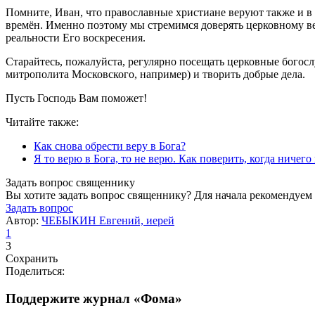
Помните, Иван, что православные христиане веруют также и в т
времён. Именно поэтому мы стремимся доверять церковному ве
реальности Его воскресения.
Старайтесь, пожалуйста, регулярно посещать церковные богос
митрополита Московского, например) и творить добрые дела.
Пусть Господь Вам поможет!
Читайте также:
Как снова обрести веру в Бога?
Я то верю в Бога, то не верю. Как поверить, когда ничего
Задать вопрос священнику
Вы хотите задать вопрос священнику? Для начала рекомендуем
Задать вопрос
Автор:
ЧЕБЫКИН Евгений, иерей
1
3
Сохранить
Поделиться:
Поддержите журнал «Фома»