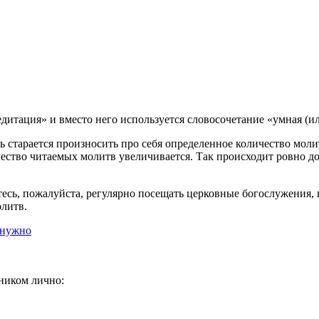
дитация» и вместо него используется словосочетание «умная (ил
нь старается произносить про себя определенное количество мо
ство читаемых молитв увеличивается. Так происходит ровно до т
йтесь, пожалуйста, регулярно посещать церковные богослужения
олитв.
 нужно
ником лично: