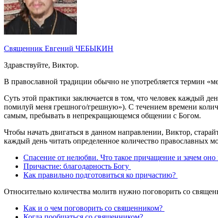
Священник Евгений ЧЕБЫКИН
Здравствуйте, Виктор.
В православной традиции обычно не употребляется термин «ме
Суть этой практики заключается в том, что человек каждый де
помилуй меня грешного/грешную»). С течением времени количе
самым, пребывать в непрекращающемся общении с Богом.
Чтобы начать двигаться в данном направлении, Виктор, стара
каждый день читать определенное количество православных м
Спасение от нелюбви. Что такое причащение и зачем оно
Причастие: благодарность Богу
Как правильно подготовиться ко причастию?
Относительно количества молитв нужно поговорить со священ
Как и о чем поговорить со священником?
Когда пообщаться со священником?